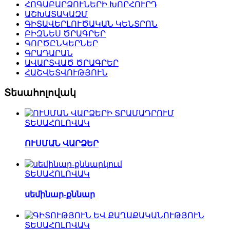
ՀՈԳԱԲԱՐՁՈՒՆԵՐԻ ԽՈՐՀՈՒՐԴ
ԱՇԽԱՏԱԿԱԶՄ
ԳԻՏԱՎԵՐԼՈՒԾԱԿԱՆ ԿԵՆՏՐՈՆ
ԲԻԶՆԵՍ ԾՐԱԳՐԵՐ
ԳՈՐԾԸՆԿԵՐՆԵՐ
ԳՐԱԴԱՐԱՆ
ԱՎԱՐՏՎԱԾ ԾՐԱԳՐԵՐ
ՀԱՇՎԵՏՎՈՒԹՅՈՒՆ
Տեսահոլովակ
ՏԵՍԱՀՈԼՈՎԱԿ
ՈՒՍՄԱՆ ՎԱՐՁԵՐ
ՏԵՍԱՀՈԼՈՎԱԿ
սեմինար-քննար
ՏԵՍԱՀՈԼՈՎԱԿ