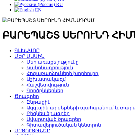
RU
EN
ԲԱՐԵՊԱՇՏ ՍԵՐՈՒՆԴ ՀԻ
ԳԼԽԱՎՈՐ
ՄԵՐ ՄԱՍԻՆ
Մեր առաքելությունը
Կանոնադրություն
Հոգաբարձուների խորհուրդ
Աշխատակազմ
Հաշվետվություն
Գործընկերներ
Ծրագրեր
Ընթացիկ
Ազգային արժեքների պահպանում և տարա
Բիզնես ծրագրեր
Ավարտված ծրագրեր
Գիտավերլուծական կենտրոն
ՄՐՑՈՒՅԹՆԵՐ