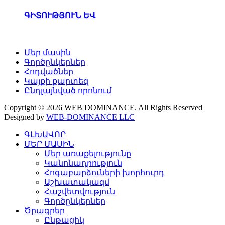
ԳԻՏՈՒԹՅՈՒՆ ԵՎ
Մեր մասին
Գործընկերներ
Հոդվածներ
Կայքի քարտեզ
Ընդլայնված որոնում
Copyright © 2026 WEB DOMINANCE. All Rights Reserved
Designed by
WEB-DOMINANCE LLC
ԳԼԽԱՎՈՐ
ՄԵՐ ՄԱՍԻՆ
Մեր առաքելությունը
Կանոնադրություն
Հոգաբարձուների խորհուրդ
Աշխատակազմ
Հաշվետվություն
Գործընկերներ
Ծրագրեր
Ընթացիկ