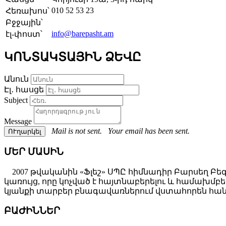
010 52 53 23
Հեռախոս՝
Բջջային՝
info@barepasht.am
էլ-փոստ՝
ԿՈՆՏԱԿՏԱՅԻՆ ՁԵՎԸ
Անուն
Էլ․ հասցե
Subject
Message
Mail is not sent.
Your email has been sent.
ՄԵՐ ՄԱՍԻՆ
2007 թվականին «Ֆլեշ» ՍՊԸ հիմնադիր Բարսեղ Բե
կառույց, որը կոչված է հայտնաբերելու և համախ
կյանքի տարբեր բնագավառներում վստահորեն հանդ
ԲԱԺԻՆՆԵՐ