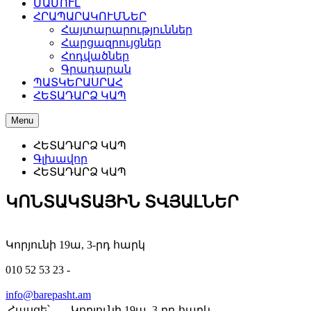
ՄԱՄՈՒԼ
ՀՐԱՊԱՐԱԿՈՒՄՆԵՐ
Հայտարարություններ
Հարցազրույցներ
Հոդվածներ
Գրադարան
ՊԱՏԿԵՐԱՍՐԱՀ
ՀԵՏԱԴԱՐՁ ԿԱՊ
Menu
ՀԵՏԱԴԱՐՁ ԿԱՊ
Գլխավոր
ՀԵՏԱԴԱՐՁ ԿԱՊ
ԿՈՆՏԱԿՏԱՅԻՆ ՏՎՅԱԼՆԵՐ
Կորյունի 19ա, 3-րդ հարկ
010 52 53 23 -
info@barepasht.am
Հասցե՝
Կորյունի 19ա, 3-րդ հարկ