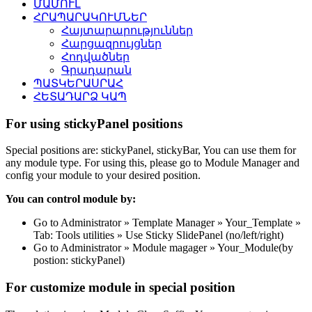
ՄԱՄՈՒԼ
ՀՐԱՊԱՐԱԿՈՒՄՆԵՐ
Հայտարարություններ
Հարցազրույցներ
Հոդվածներ
Գրադարան
ՊԱՏԿԵՐԱՍՐԱՀ
ՀԵՏԱԴԱՐՁ ԿԱՊ
For using stickyPanel positions
Special positions are: stickyPanel, stickyBar, You can use them for
any module type. For using this, please go to Module Manager and
config your module to your desired position.
You can control module by:
Go to Administrator » Template Manager » Your_Template »
Tab: Tools utilities » Use Sticky SlidePanel (no/left/right)
Go to Administrator » Module magager » Your_Module(by
postion: stickyPanel)
For customize module in special position