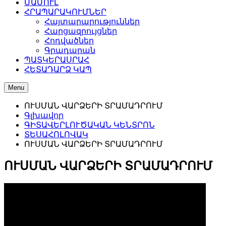
ՄԱՄՈՒԼ
ՀՐԱՊԱՐԱԿՈՒՄՆԵՐ
Հայտարարություններ
Հարցազրույցներ
Հոդվածներ
Գրադարան
ՊԱՏԿԵՐԱՍՐԱՀ
ՀԵՏԱԴԱՐՁ ԿԱՊ
Menu
ՈՒՍՄԱՆ ՎԱՐՁԵՐԻ ՏՐԱՄԱԴՐՈՒՄ
Գլխավոր
ԳԻՏԱՎԵՐԼՈՒԾԱԿԱՆ ԿԵՆՏՐՈՆ
ՏԵՍԱՀՈԼՈՎԱԿ
ՈՒՍՄԱՆ ՎԱՐՁԵՐԻ ՏՐԱՄԱԴՐՈՒՄ
ՈՒՍՄԱՆ ՎԱՐՁԵՐԻ ՏՐԱՄԱԴՐՈՒՄ