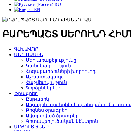
RU
EN
ԲԱՐԵՊԱՇՏ ՍԵՐՈՒՆԴ ՀԻ
ԳԼԽԱՎՈՐ
ՄԵՐ ՄԱՍԻՆ
Մեր առաքելությունը
Կանոնադրություն
Հոգաբարձուների խորհուրդ
Աշխատակազմ
Հաշվետվություն
Գործընկերներ
Ծրագրեր
Ընթացիկ
Ազգային արժեքների պահպանում և տարա
Բիզնես ծրագրեր
Ավարտված ծրագրեր
Գիտավերլուծական կենտրոն
ՄՐՑՈՒՅԹՆԵՐ