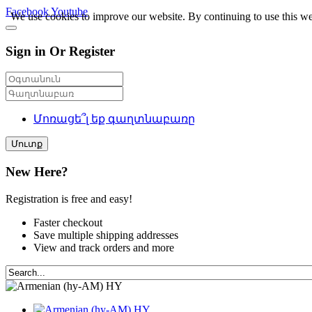
Facebook
Youtube
We use cookies to improve our website. By continuing to use this we
Sign in Or Register
Մոռացե՞լ եք գաղտնաբառը
Մուտք
New Here?
Registration is free and easy!
Faster checkout
Save multiple shipping addresses
View and track orders and more
HY
HY