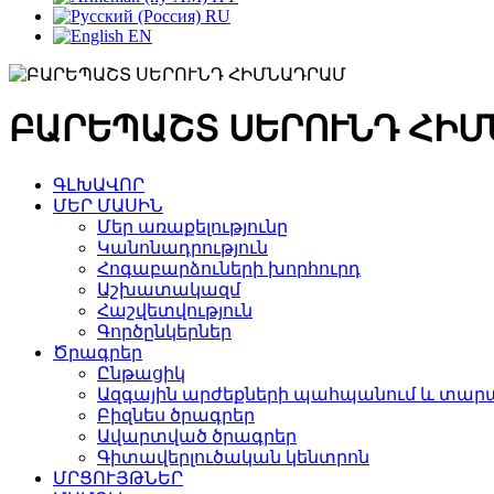
RU
EN
ԲԱՐԵՊԱՇՏ ՍԵՐՈՒՆԴ ՀԻ
ԳԼԽԱՎՈՐ
ՄԵՐ ՄԱՍԻՆ
Մեր առաքելությունը
Կանոնադրություն
Հոգաբարձուների խորհուրդ
Աշխատակազմ
Հաշվետվություն
Գործընկերներ
Ծրագրեր
Ընթացիկ
Ազգային արժեքների պահպանում և տարա
Բիզնես ծրագրեր
Ավարտված ծրագրեր
Գիտավերլուծական կենտրոն
ՄՐՑՈՒՅԹՆԵՐ