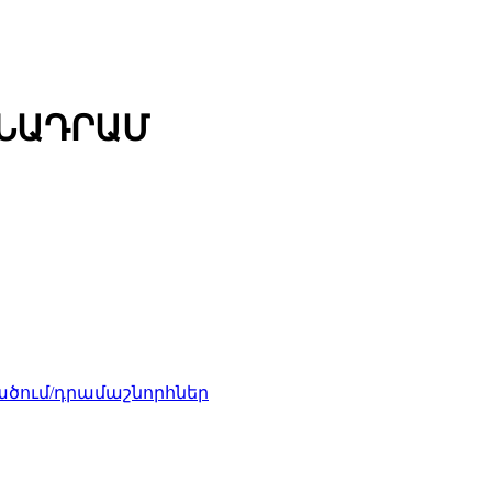
ՄՆԱԴՐԱՄ
ծում/դրամաշնորհներ