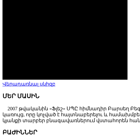
Վերադառնալ սկիզբ
ՄԵՐ ՄԱՍԻՆ
2007 թվականին «Ֆլեշ» ՍՊԸ հիմնադիր Բարսեղ Բե
կառույց, որը կոչված է հայտնաբերելու և համախ
կյանքի տարբեր բնագավառներում վստահորեն հանդ
ԲԱԺԻՆՆԵՐ