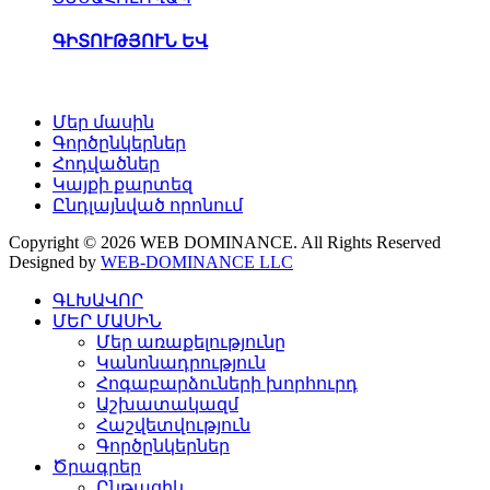
ԳԻՏՈՒԹՅՈՒՆ ԵՎ
Մեր մասին
Գործընկերներ
Հոդվածներ
Կայքի քարտեզ
Ընդլայնված որոնում
Copyright © 2026 WEB DOMINANCE. All Rights Reserved
Designed by
WEB-DOMINANCE LLC
ԳԼԽԱՎՈՐ
ՄԵՐ ՄԱՍԻՆ
Մեր առաքելությունը
Կանոնադրություն
Հոգաբարձուների խորհուրդ
Աշխատակազմ
Հաշվետվություն
Գործընկերներ
Ծրագրեր
Ընթացիկ