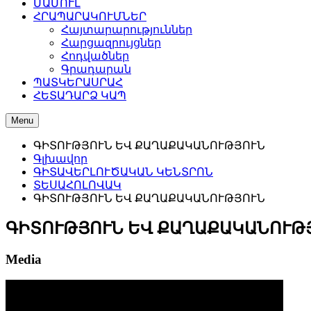
ՄԱՄՈՒԼ
ՀՐԱՊԱՐԱԿՈՒՄՆԵՐ
Հայտարարություններ
Հարցազրույցներ
Հոդվածներ
Գրադարան
ՊԱՏԿԵՐԱՍՐԱՀ
ՀԵՏԱԴԱՐՁ ԿԱՊ
Menu
ԳԻՏՈՒԹՅՈՒՆ ԵՎ ՔԱՂԱՔԱԿԱՆՈՒԹՅՈՒՆ
Գլխավոր
ԳԻՏԱՎԵՐԼՈՒԾԱԿԱՆ ԿԵՆՏՐՈՆ
ՏԵՍԱՀՈԼՈՎԱԿ
ԳԻՏՈՒԹՅՈՒՆ ԵՎ ՔԱՂԱՔԱԿԱՆՈՒԹՅՈՒՆ
ԳԻՏՈՒԹՅՈՒՆ ԵՎ ՔԱՂԱՔԱԿԱՆՈՒԹ
Media