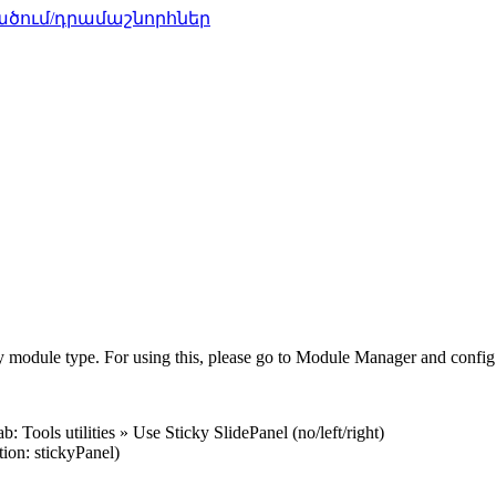
ծում/դրամաշնորհներ
ny module type. For using this, please go to Module Manager and config
Tools utilities » Use Sticky SlidePanel (no/left/right)
on: stickyPanel)