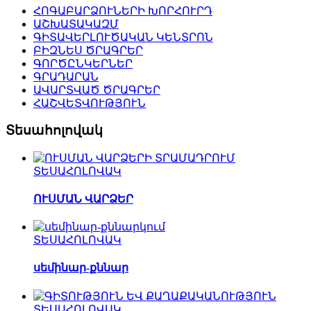
ՀՈԳԱԲԱՐՁՈՒՆԵՐԻ ԽՈՐՀՈՒՐԴ
ԱՇԽԱՏԱԿԱԶՄ
ԳԻՏԱՎԵՐԼՈՒԾԱԿԱՆ ԿԵՆՏՐՈՆ
ԲԻԶՆԵՍ ԾՐԱԳՐԵՐ
ԳՈՐԾԸՆԿԵՐՆԵՐ
ԳՐԱԴԱՐԱՆ
ԱՎԱՐՏՎԱԾ ԾՐԱԳՐԵՐ
ՀԱՇՎԵՏՎՈՒԹՅՈՒՆ
Տեսահոլովակ
ՏԵՍԱՀՈԼՈՎԱԿ
ՈՒՍՄԱՆ ՎԱՐՁԵՐ
ՏԵՍԱՀՈԼՈՎԱԿ
սեմինար-քննար
ՏԵՍԱՀՈԼՈՎԱԿ