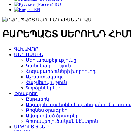
RU
EN
ԲԱՐԵՊԱՇՏ ՍԵՐՈՒՆԴ ՀԻ
ԳԼԽԱՎՈՐ
ՄԵՐ ՄԱՍԻՆ
Մեր առաքելությունը
Կանոնադրություն
Հոգաբարձուների խորհուրդ
Աշխատակազմ
Հաշվետվություն
Գործընկերներ
Ծրագրեր
Ընթացիկ
Ազգային արժեքների պահպանում և տարա
Բիզնես ծրագրեր
Ավարտված ծրագրեր
Գիտավերլուծական կենտրոն
ՄՐՑՈՒՅԹՆԵՐ