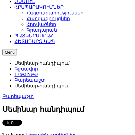
ՄԱՄՈՒԼ
ՀՐԱՊԱՐԱԿՈՒՄՆԵՐ
Հայտարարություններ
Հարցազրույցներ
Հոդվածներ
Գրադարան
ՊԱՏԿԵՐԱՍՐԱՀ
ՀԵՏԱԴԱՐՁ ԿԱՊ
Menu
Սեմինար-հանդիպում
Գլխավոր
Latest News
Բարեպաշտ
Սեմինար-հանդիպում
Բարեպաշտ
Սեմինար-հանդիպում