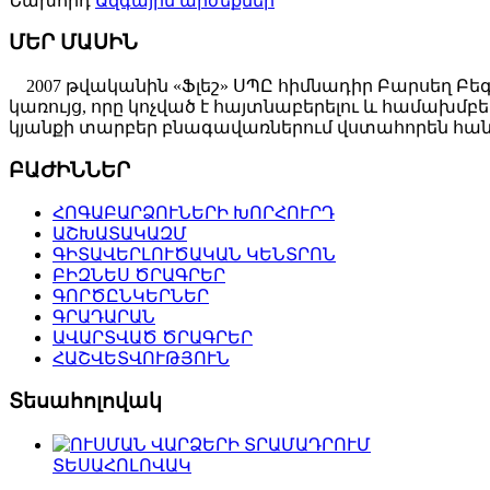
Նախորդ
Ազգային արժեքներ
ՄԵՐ ՄԱՍԻՆ
2007 թվականին «Ֆլեշ» ՍՊԸ հիմնադիր Բարսեղ Բե
կառույց, որը կոչված է հայտնաբերելու և համախ
կյանքի տարբեր բնագավառներում վստահորեն հանդ
ԲԱԺԻՆՆԵՐ
ՀՈԳԱԲԱՐՁՈՒՆԵՐԻ ԽՈՐՀՈՒՐԴ
ԱՇԽԱՏԱԿԱԶՄ
ԳԻՏԱՎԵՐԼՈՒԾԱԿԱՆ ԿԵՆՏՐՈՆ
ԲԻԶՆԵՍ ԾՐԱԳՐԵՐ
ԳՈՐԾԸՆԿԵՐՆԵՐ
ԳՐԱԴԱՐԱՆ
ԱՎԱՐՏՎԱԾ ԾՐԱԳՐԵՐ
ՀԱՇՎԵՏՎՈՒԹՅՈՒՆ
Տեսահոլովակ
ՏԵՍԱՀՈԼՈՎԱԿ