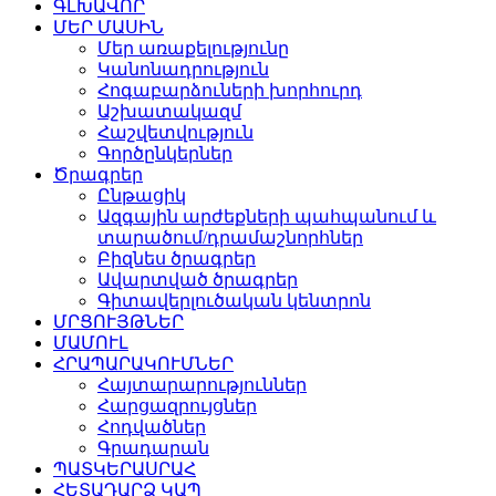
ԳԼԽԱՎՈՐ
ՄԵՐ ՄԱՍԻՆ
Մեր առաքելությունը
Կանոնադրություն
Հոգաբարձուների խորհուրդ
Աշխատակազմ
Հաշվետվություն
Գործընկերներ
Ծրագրեր
Ընթացիկ
Ազգային արժեքների պահպանում և
տարածում/դրամաշնորհներ
Բիզնես ծրագրեր
Ավարտված ծրագրեր
Գիտավերլուծական կենտրոն
ՄՐՑՈՒՅԹՆԵՐ
ՄԱՄՈՒԼ
ՀՐԱՊԱՐԱԿՈՒՄՆԵՐ
Հայտարարություններ
Հարցազրույցներ
Հոդվածներ
Գրադարան
ՊԱՏԿԵՐԱՍՐԱՀ
ՀԵՏԱԴԱՐՁ ԿԱՊ