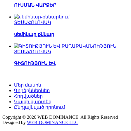
ՈՒՍՄԱՆ ՎԱՐՁԵՐ
ՏԵՍԱՀՈԼՈՎԱԿ
սեմինար-քննար
ՏԵՍԱՀՈԼՈՎԱԿ
ԳԻՏՈՒԹՅՈՒՆ ԵՎ
Մեր մասին
Գործընկերներ
Հոդվածներ
Կայքի քարտեզ
Ընդլայնված որոնում
Copyright © 2026 WEB DOMINANCE. All Rights Reserved
Designed by
WEB-DOMINANCE LLC