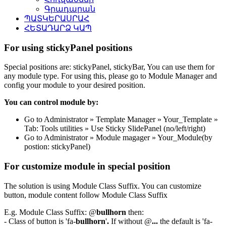
Գրադարան
ՊԱՏԿԵՐԱՍՐԱՀ
ՀԵՏԱԴԱՐՁ ԿԱՊ
For using stickyPanel positions
Special positions are: stickyPanel, stickyBar, You can use them for
any module type. For using this, please go to Module Manager and
config your module to your desired position.
You can control module by:
Go to Administrator » Template Manager » Your_Template »
Tab: Tools utilities » Use Sticky SlidePanel (no/left/right)
Go to Administrator » Module magager » Your_Module(by
postion: stickyPanel)
For customize module in special position
The solution is using Module Class Suffix. You can customize
button, module content follow Module Class Suffix
E.g. Module Class Suffix: @
bullhorn
then:
- Class of button is 'fa-
bullhorn
'
.
If without @
...
the default is 'fa-