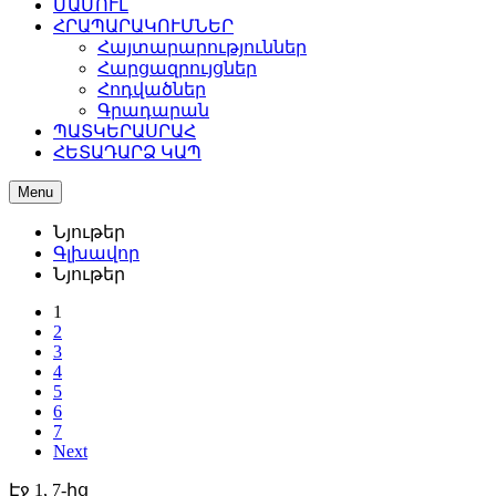
ՄԱՄՈՒԼ
ՀՐԱՊԱՐԱԿՈՒՄՆԵՐ
Հայտարարություններ
Հարցազրույցներ
Հոդվածներ
Գրադարան
ՊԱՏԿԵՐԱՍՐԱՀ
ՀԵՏԱԴԱՐՁ ԿԱՊ
Menu
Նյութեր
Գլխավոր
Նյութեր
1
2
3
4
5
6
7
Next
Էջ 1, 7-ից