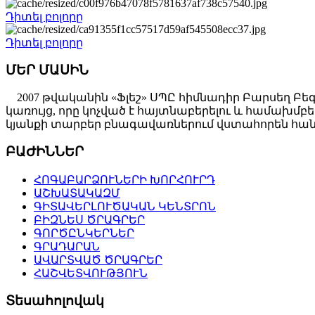
Դիտել բոլորը
Դիտել բոլորը
ՄԵՐ ՄԱՍԻՆ
2007 թվականին «Ֆլեշ» ՍՊԸ հիմնադիր Բարսեղ Բե
կառույց, որը կոչված է հայտնաբերելու և համախ
կյանքի տարբեր բնագավառներում վստահորեն հանդ
ԲԱԺԻՆՆԵՐ
ՀՈԳԱԲԱՐՁՈՒՆԵՐԻ ԽՈՐՀՈՒՐԴ
ԱՇԽԱՏԱԿԱԶՄ
ԳԻՏԱՎԵՐԼՈՒԾԱԿԱՆ ԿԵՆՏՐՈՆ
ԲԻԶՆԵՍ ԾՐԱԳՐԵՐ
ԳՈՐԾԸՆԿԵՐՆԵՐ
ԳՐԱԴԱՐԱՆ
ԱՎԱՐՏՎԱԾ ԾՐԱԳՐԵՐ
ՀԱՇՎԵՏՎՈՒԹՅՈՒՆ
Տեսահոլովակ