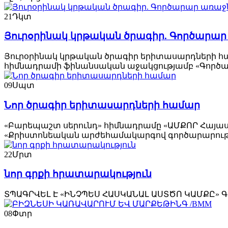
21
Դկտ
Յուրօրինակ կրթական ծրագիր. Գործարար առ
Յուրօրինակ կրթական ծրագիր երիտասարդների հ
հիմնադրամի ֆինանսական աջակցությամբ «Գործա
09
Սպտ
Նոր ծրագիր երիտասարդների համար
«Բարեպաշտ սերունդ» հիմնադրամը «ԱՄՔՈՐ Հայա
«Քրիստոնեական արժեհամակարգով գործարարութ
22
Մրտ
նոր գրքի հրատարակություն
ՏՊԱԳՐՎԵԼ Է «ԻՆՉՊԵՍ ՀԱՍԿԱՆԱԼ ԱՍՏԾՈ ԿԱՄՔԸ» Գ
08
Փտր