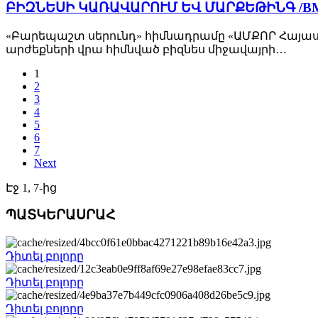
ԲԻԶՆԵՍԻ ԿԱՌԱՎԱՐՈՒՄ ԵՎ ՄԱՐՔԵԹԻՆԳ /
«Բարեպաշտ սերունդ» հիմնադրամը «ԱՄՔՈՐ Հայ
արժեքների վրա հիմնված բիզնես միջավայրի…
1
2
3
4
5
6
7
Next
Էջ 1, 7-ից
ՊԱՏԿԵՐԱՍՐԱՀ
Դիտել բոլորը
Դիտել բոլորը
Դիտել բոլորը