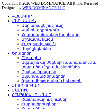
Copyright © 2026 WEB DOMINANCE. All Rights Reserved
Designed by
WEB-DOMINANCE LLC
ԳԼԽԱՎՈՐ
ՄԵՐ ՄԱՍԻՆ
Մեր առաքելությունը
Կանոնադրություն
Հոգաբարձուների խորհուրդ
Աշխատակազմ
Հաշվետվություն
Գործընկերներ
Ծրագրեր
Ընթացիկ
Ազգային արժեքների պահպանում և
տարածում/դրամաշնորհներ
Բիզնես ծրագրեր
Ավարտված ծրագրեր
Գիտավերլուծական կենտրոն
ՄՐՑՈՒՅԹՆԵՐ
ՄԱՄՈՒԼ
ՀՐԱՊԱՐԱԿՈՒՄՆԵՐ
Հայտարարություններ
Հարցազրույցներ
Հոդվածներ