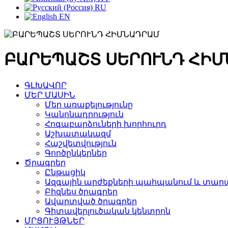
RU
EN
ԲԱՐԵՊԱՇՏ ՍԵՐՈՒՆԴ ՀԻ
ԳԼԽԱՎՈՐ
ՄԵՐ ՄԱՍԻՆ
Մեր առաքելությունը
Կանոնադրություն
Հոգաբարձուների խորհուրդ
Աշխատակազմ
Հաշվետվություն
Գործընկերներ
Ծրագրեր
Ընթացիկ
Ազգային արժեքների պահպանում և տարա
Բիզնես ծրագրեր
Ավարտված ծրագրեր
Գիտավերլուծական կենտրոն
ՄՐՑՈՒՅԹՆԵՐ