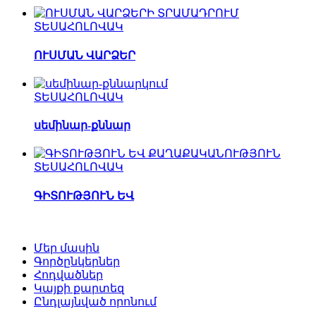
ՏԵՍԱՀՈԼՈՎԱԿ
ՈՒՍՄԱՆ ՎԱՐՁԵՐ
ՏԵՍԱՀՈԼՈՎԱԿ
սեմինար-քննար
ՏԵՍԱՀՈԼՈՎԱԿ
ԳԻՏՈՒԹՅՈՒՆ ԵՎ
Մեր մասին
Գործընկերներ
Հոդվածներ
Կայքի քարտեզ
Ընդլայնված որոնում