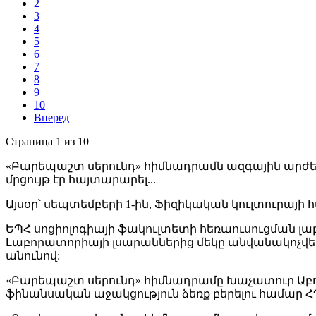
2
3
4
5
6
7
8
9
10
Вперед
Страница 1 из 10
«Բարեպաշտ սերունդ» հիմնադրամն ազգային արժ
մրցույթ էր հայտարարել...
Այսօր՝ սեպտեմբերի 1-ին, Ֆիզիկական կուլտուրա
ԵՊՀ սոցիոլոգիայի ֆակուլտետի հեռաուսուցման լա
Լաբորատորիայի լսարաններից մեկը անվանակոչվե
անունով:
«Բարեպաշտ սերունդ» հիմնադրամը Խաչատուր Ա
ֆինանսական աջակցություն ձեռք բերելու համար 