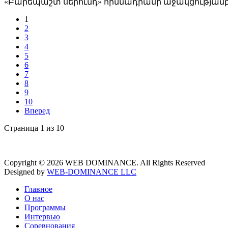
«Բարեպաշտ սերունդ» հիմնադրամի աջակցությամբ 
1
2
3
4
5
6
7
8
9
10
Вперед
Страница 1 из 10
Copyright © 2026 WEB DOMINANCE. All Rights Reserved
Designed by
WEB-DOMINANCE LLC
Главное
О нас
Программы
Интервью
Соревнования