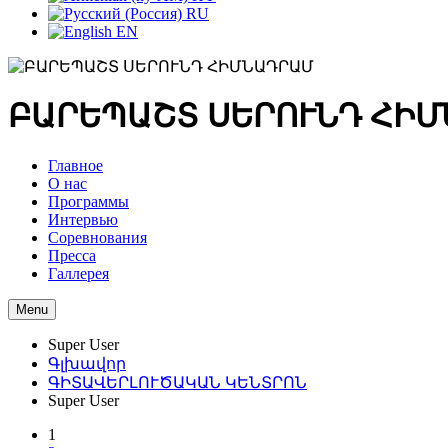
RU
EN
ԲԱՐԵՊԱՇՏ ՍԵՐՈՒՆԴ ՀԻ
Главное
О нас
Программы
Интервью
Соревнования
Пресса
Галлерея
Menu
Super User
Գլխավոր
ԳԻՏԱՎԵՐԼՈՒԾԱԿԱՆ ԿԵՆՏՐՈՆ
Super User
1