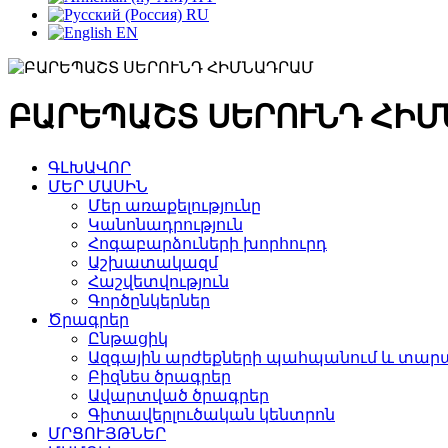
RU
EN
ԲԱՐԵՊԱՇՏ ՍԵՐՈՒՆԴ ՀԻ
ԳԼԽԱՎՈՐ
ՄԵՐ ՄԱՍԻՆ
Մեր առաքելությունը
Կանոնադրություն
Հոգաբարձուների խորհուրդ
Աշխատակազմ
Հաշվետվություն
Գործընկերներ
Ծրագրեր
Ընթացիկ
Ազգային արժեքների պահպանում և տարա
Բիզնես ծրագրեր
Ավարտված ծրագրեր
Գիտավերլուծական կենտրոն
ՄՐՑՈՒՅԹՆԵՐ