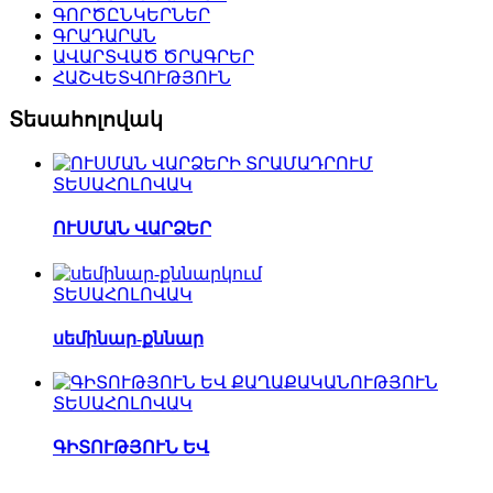
ԳՈՐԾԸՆԿԵՐՆԵՐ
ԳՐԱԴԱՐԱՆ
ԱՎԱՐՏՎԱԾ ԾՐԱԳՐԵՐ
ՀԱՇՎԵՏՎՈՒԹՅՈՒՆ
Տեսահոլովակ
ՏԵՍԱՀՈԼՈՎԱԿ
ՈՒՍՄԱՆ ՎԱՐՁԵՐ
ՏԵՍԱՀՈԼՈՎԱԿ
սեմինար-քննար
ՏԵՍԱՀՈԼՈՎԱԿ
ԳԻՏՈՒԹՅՈՒՆ ԵՎ