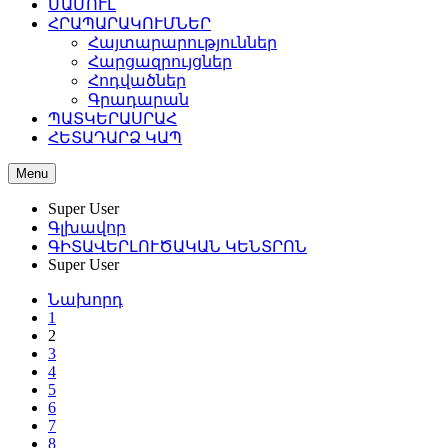
ՄԱՄՈՒԼ
ՀՐԱՊԱՐԱԿՈՒՄՆԵՐ
Հայտարարություններ
Հարցազրույցներ
Հոդվածներ
Գրադարան
ՊԱՏԿԵՐԱՍՐԱՀ
ՀԵՏԱԴԱՐՁ ԿԱՊ
Menu
Super User
Գլխավոր
ԳԻՏԱՎԵՐԼՈՒԾԱԿԱՆ ԿԵՆՏՐՈՆ
Super User
Նախորդ
1
2
3
4
5
6
7
8