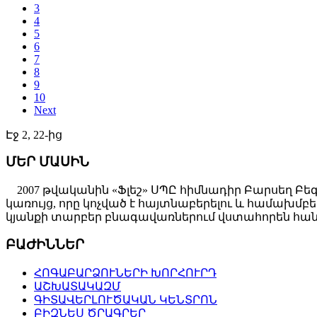
3
4
5
6
7
8
9
10
Next
Էջ 2, 22-ից
ՄԵՐ ՄԱՍԻՆ
2007 թվականին «Ֆլեշ» ՍՊԸ հիմնադիր Բարսեղ Բե
կառույց, որը կոչված է հայտնաբերելու և համախ
կյանքի տարբեր բնագավառներում վստահորեն հանդ
ԲԱԺԻՆՆԵՐ
ՀՈԳԱԲԱՐՁՈՒՆԵՐԻ ԽՈՐՀՈՒՐԴ
ԱՇԽԱՏԱԿԱԶՄ
ԳԻՏԱՎԵՐԼՈՒԾԱԿԱՆ ԿԵՆՏՐՈՆ
ԲԻԶՆԵՍ ԾՐԱԳՐԵՐ