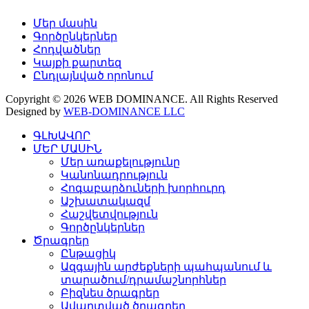
Մեր մասին
Գործընկերներ
Հոդվածներ
Կայքի քարտեզ
Ընդլայնված որոնում
Copyright © 2026 WEB DOMINANCE. All Rights Reserved
Designed by
WEB-DOMINANCE LLC
ԳԼԽԱՎՈՐ
ՄԵՐ ՄԱՍԻՆ
Մեր առաքելությունը
Կանոնադրություն
Հոգաբարձուների խորհուրդ
Աշխատակազմ
Հաշվետվություն
Գործընկերներ
Ծրագրեր
Ընթացիկ
Ազգային արժեքների պահպանում և
տարածում/դրամաշնորհներ
Բիզնես ծրագրեր
Ավարտված ծրագրեր