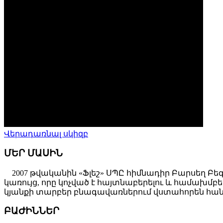
Վերադառնալ սկիզբ
ՄԵՐ ՄԱՍԻՆ
2007 թվականին «Ֆլեշ» ՍՊԸ հիմնադիր Բարսեղ Բե
կառույց, որը կոչված է հայտնաբերելու և համախ
կյանքի տարբեր բնագավառներում վստահորեն հանդ
ԲԱԺԻՆՆԵՐ