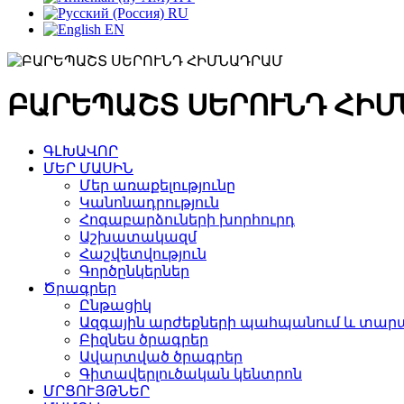
RU
EN
ԲԱՐԵՊԱՇՏ ՍԵՐՈՒՆԴ ՀԻ
ԳԼԽԱՎՈՐ
ՄԵՐ ՄԱՍԻՆ
Մեր առաքելությունը
Կանոնադրություն
Հոգաբարձուների խորհուրդ
Աշխատակազմ
Հաշվետվություն
Գործընկերներ
Ծրագրեր
Ընթացիկ
Ազգային արժեքների պահպանում և տարա
Բիզնես ծրագրեր
Ավարտված ծրագրեր
Գիտավերլուծական կենտրոն
ՄՐՑՈՒՅԹՆԵՐ