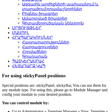
Ազգային արժեքների պահպանում և
տարածում/դրամաշնորհներ
Բիզնես ծրագրեր
Ավարտված ծրագրեր
Գիտավերլուծական կենտրոն
ՄՐՑՈՒՅԹՆԵՐ
ՄԱՄՈՒԼ
ՀՐԱՊԱՐԱԿՈՒՄՆԵՐ
Հայտարարություններ
Հարցազրույցներ
Հոդվածներ
Գրադարան
ՊԱՏԿԵՐԱՍՐԱՀ
ՀԵՏԱԴԱՐՁ ԿԱՊ
For using stickyPanel positions
Special positions are: stickyPanel, stickyBar, You can use them for
any module type. For using this, please go to Module Manager and
config your module to your desired position.
You can control module by:
Go to Administrator » Template Manager » Your_Template »