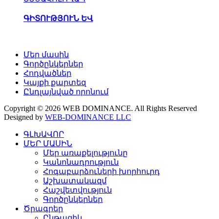
ԳԻՏՈՒԹՅՈՒՆ ԵՎ
Մեր մասին
Գործընկերներ
Հոդվածներ
Կայքի քարտեզ
Ընդլայնված որոնում
Copyright © 2026 WEB DOMINANCE. All Rights Reserved
Designed by
WEB-DOMINANCE LLC
ԳԼԽԱՎՈՐ
ՄԵՐ ՄԱՍԻՆ
Մեր առաքելությունը
Կանոնադրություն
Հոգաբարձուների խորհուրդ
Աշխատակազմ
Հաշվետվություն
Գործընկերներ
Ծրագրեր
Ընթացիկ