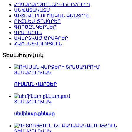
ՀՈԳԱԲԱՐՁՈՒՆԵՐԻ ԽՈՐՀՈՒՐԴ
ԱՇԽԱՏԱԿԱԶՄ
ԳԻՏԱՎԵՐԼՈՒԾԱԿԱՆ ԿԵՆՏՐՈՆ
ԲԻԶՆԵՍ ԾՐԱԳՐԵՐ
ԳՈՐԾԸՆԿԵՐՆԵՐ
ԳՐԱԴԱՐԱՆ
ԱՎԱՐՏՎԱԾ ԾՐԱԳՐԵՐ
ՀԱՇՎԵՏՎՈՒԹՅՈՒՆ
Տեսահոլովակ
ՏԵՍԱՀՈԼՈՎԱԿ
ՈՒՍՄԱՆ ՎԱՐՁԵՐ
ՏԵՍԱՀՈԼՈՎԱԿ
սեմինար-քննար
ՏԵՍԱՀՈԼՈՎԱԿ