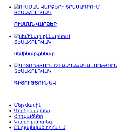
ՏԵՍԱՀՈԼՈՎԱԿ
ՈՒՍՄԱՆ ՎԱՐՁԵՐ
ՏԵՍԱՀՈԼՈՎԱԿ
սեմինար-քննար
ՏԵՍԱՀՈԼՈՎԱԿ
ԳԻՏՈՒԹՅՈՒՆ ԵՎ
Մեր մասին
Գործընկերներ
Հոդվածներ
Կայքի քարտեզ
Ընդլայնված որոնում