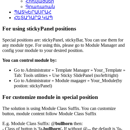
Հոդվածներ
Գրադարան
ՊԱՏԿԵՐԱՍՐԱՀ
ՀԵՏԱԴԱՐՁ ԿԱՊ
For using stickyPanel positions
Special positions are: stickyPanel, stickyBar, You can use them for
any module type. For using this, please go to Module Manager and
config your module to your desired position.
You can control module by:
Go to Administrator » Template Manager » Your_Template »
Tab: Tools utilities » Use Sticky SlidePanel (no/left/right)
Go to Administrator » Module magager » Your_Module(by
postion: stickyPanel)
For customize module in special position
The solution is using Module Class Suffix. You can customize
button, module content follow Module Class Suffix
E.g. Module Class Suffix: @
bullhorn
then:
- Class of button is 'fa-
bullhorn
'
.
If without @
...
the default is 'fa-