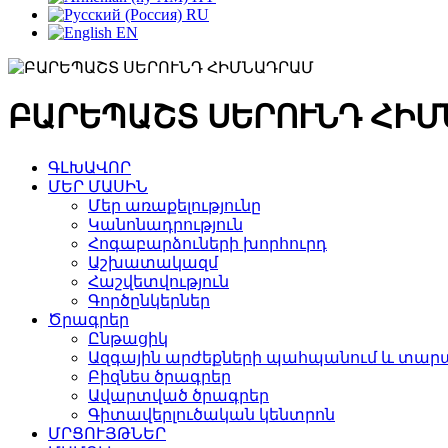
RU
EN
ԲԱՐԵՊԱՇՏ ՍԵՐՈՒՆԴ ՀԻ
ԳԼԽԱՎՈՐ
ՄԵՐ ՄԱՍԻՆ
Մեր առաքելությունը
Կանոնադրություն
Հոգաբարձուների խորհուրդ
Աշխատակազմ
Հաշվետվություն
Գործընկերներ
Ծրագրեր
Ընթացիկ
Ազգային արժեքների պահպանում և տարա
Բիզնես ծրագրեր
Ավարտված ծրագրեր
Գիտավերլուծական կենտրոն
ՄՐՑՈՒՅԹՆԵՐ