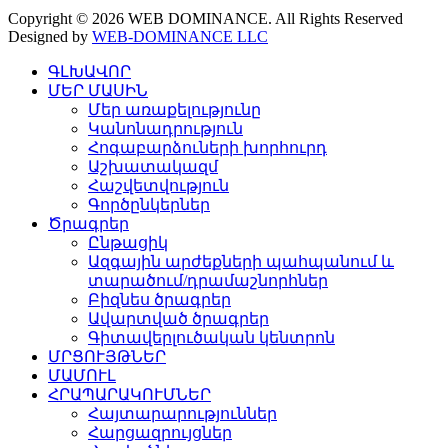
Copyright © 2026 WEB DOMINANCE. All Rights Reserved
Designed by
WEB-DOMINANCE LLC
ԳԼԽԱՎՈՐ
ՄԵՐ ՄԱՍԻՆ
Մեր առաքելությունը
Կանոնադրություն
Հոգաբարձուների խորհուրդ
Աշխատակազմ
Հաշվետվություն
Գործընկերներ
Ծրագրեր
Ընթացիկ
Ազգային արժեքների պահպանում և
տարածում/դրամաշնորհներ
Բիզնես ծրագրեր
Ավարտված ծրագրեր
Գիտավերլուծական կենտրոն
ՄՐՑՈՒՅԹՆԵՐ
ՄԱՄՈՒԼ
ՀՐԱՊԱՐԱԿՈՒՄՆԵՐ
Հայտարարություններ
Հարցազրույցներ