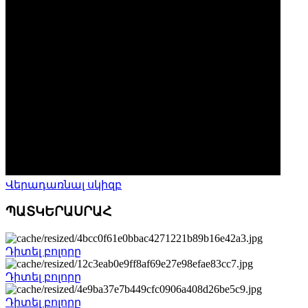
Վերադառնալ սկիզբ
ՊԱՏԿԵՐԱՍՐԱՀ
Դիտել բոլորը
Դիտել բոլորը
Դիտել բոլորը