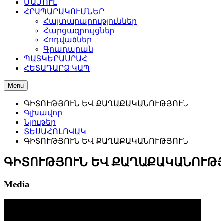
ՄԱՄՈՒԼ
ՀՐԱՊԱՐԱԿՈՒՄՆԵՐ
Հայտարարություններ
Հարցազրույցներ
Հոդվածներ
Գրադարան
ՊԱՏԿԵՐԱՍՐԱՀ
ՀԵՏԱԴԱՐՁ ԿԱՊ
Menu
ԳԻՏՈՒԹՅՈՒՆ ԵՎ ՔԱՂԱՔԱԿԱՆՈՒԹՅՈՒՆ
Գլխավոր
Նյութեր
ՏԵՍԱՀՈԼՈՎԱԿ
ԳԻՏՈՒԹՅՈՒՆ ԵՎ ՔԱՂԱՔԱԿԱՆՈՒԹՅՈՒՆ
ԳԻՏՈՒԹՅՈՒՆ ԵՎ ՔԱՂԱՔԱԿԱՆՈՒԹ
Media