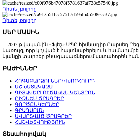
Դիտել բոլորը
Դիտել բոլորը
ՄԵՐ ՄԱՍԻՆ
2007 թվականին «Ֆլեշ» ՍՊԸ հիմնադիր Բարսեղ Բե
կառույց, որը կոչված է հայտնաբերելու և համախ
կյանքի տարբեր բնագավառներում վստահորեն հանդ
ԲԱԺԻՆՆԵՐ
ՀՈԳԱԲԱՐՁՈՒՆԵՐԻ ԽՈՐՀՈՒՐԴ
ԱՇԽԱՏԱԿԱԶՄ
ԳԻՏԱՎԵՐԼՈՒԾԱԿԱՆ ԿԵՆՏՐՈՆ
ԲԻԶՆԵՍ ԾՐԱԳՐԵՐ
ԳՈՐԾԸՆԿԵՐՆԵՐ
ԳՐԱԴԱՐԱՆ
ԱՎԱՐՏՎԱԾ ԾՐԱԳՐԵՐ
ՀԱՇՎԵՏՎՈՒԹՅՈՒՆ
Տեսահոլովակ