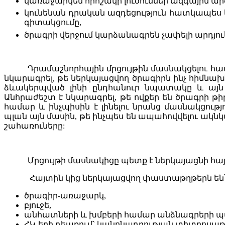
կառաջարկեն
որոշակի լուծումներ
ազգային
ար
կունենան
դրական
ազդեցություն
հատկապես
գիտակցումը,
ծրագրի վերջում կարձանագրեն չափելի արդյու
Դրամաշնորհային մրցույթին մասնակցելու 
նկարագրել, թե ներկայացվող ծրագիրն ինչ
հիմնախ
ձ
ևակերպված
լինի ընդհանուր
նպատակը
և
այն
Անհրաժեշտ է նկարագրել, թե ովքեր են ծրագրի թի
համար և ինչպիսին է լինելու նրանց մասնակցութ
պլան
այն մասին, թե ինչպես
են
ապահով
վ
ել
ու
ակնկ
շահառուները:
Մրցույթի մասնակիցը պետք է ներկայացնի հա
Հայտին կից ներկայացվող փաստաթղթերն են
ծ
րագիր
-
առաջարկ
,
բյ
ուջե
,
անհատների և խմբերի համար
անձնագրերի
պ
ՀԿ-երի դեպքում`
կանոնադրությա
ն
տիտղոսաթ