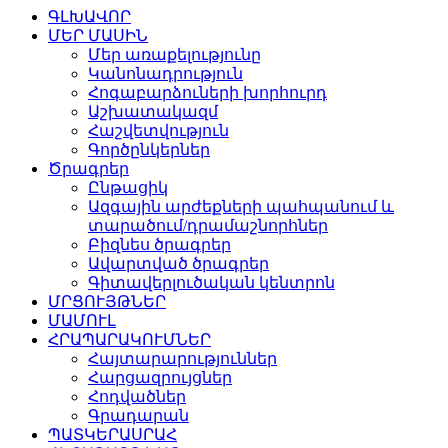
ԳԼԽԱՎՈՐ
ՄԵՐ ՄԱՍԻՆ
Մեր առաքելությունը
Կանոնադրություն
Հոգաբարձուների խորհուրդ
Աշխատակազմ
Հաշվետվություն
Գործընկերներ
Ծրագրեր
Ընթացիկ
Ազգային արժեքների պահպանում և
տարածում/դրամաշնորհներ
Բիզնես ծրագրեր
Ավարտված ծրագրեր
Գիտավերլուծական կենտրոն
ՄՐՑՈՒՅԹՆԵՐ
ՄԱՄՈՒԼ
ՀՐԱՊԱՐԱԿՈՒՄՆԵՐ
Հայտարարություններ
Հարցազրույցներ
Հոդվածներ
Գրադարան
ՊԱՏԿԵՐԱՍՐԱՀ