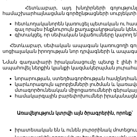
Հետևաբար
,
այդ
խնդիրների
գոյություն
համաշխարհայնացման
գործընթացների
սուբյեկտի
հետևողականորեն
կառուցել
պետական
ու
հա
գալ
որպես
ինքնուրույն
քաղաքակրթական
կեն
գիտակցել
,
որ
սեփական
նվաճումները
կարող
ե
Հետևաբար
,
սեփական
ապագան
կառուցողի
գո
սոցիալական
իրողության
նոր
դրվագների
և
ապագ
Նման
գաղափարի
իրականացումը
պետք
է
լինի
ապահովել
ներքին
կյանքի
կազմակերպման
յուրահ
նորարության, ստեղծագործության համընդհանո
կարևորագույն պրոբլեմների լուծման և կառա
մտագործունեական միջոցառումների գերակայո
համակարգային բարեփոխումներ իրականացնո
Առավելություն կտրվի այն ծրագրերին
,
որոնք
`
իրատեսական
են
և
ունեն
յուրօրինակ
մոտեցու