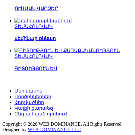
ՈՒՍՄԱՆ ՎԱՐՁԵՐ
ՏԵՍԱՀՈԼՈՎԱԿ
սեմինար-քննար
ՏԵՍԱՀՈԼՈՎԱԿ
ԳԻՏՈՒԹՅՈՒՆ ԵՎ
Մեր մասին
Գործընկերներ
Հոդվածներ
Կայքի քարտեզ
Ընդլայնված որոնում
Copyright © 2026 WEB DOMINANCE. All Rights Reserved
Designed by
WEB-DOMINANCE LLC