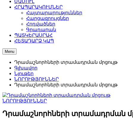
ՄԱՄՈՒԼ
ՀՐԱՊԱՐԱԿՈՒՄՆԵՐ
Հայտարարություններ
Հարցազրույցներ
Հոդվածներ
Գրադարան
ՊԱՏԿԵՐԱՍՐԱՀ
ՀԵՏԱԴԱՐՁ ԿԱՊ
Menu
Դրամաշնորհների տրամադրման մրցույթ
Գլխավոր
Նյութեր
ՆՈՐՈՒԹՅՈՒՆՆԵՐ
Դրամաշնորհների տրամադրման մրցույթ
ՆՈՐՈՒԹՅՈՒՆՆԵՐ
Դրամաշնորհների տրամադրման մր