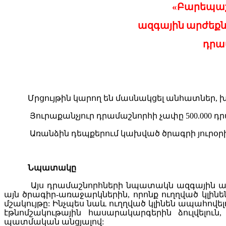
«
Բարեպա
ազգային
արժեքն
դ
րա
Մ
րցույթին
կարող
են
մասնակցել
անհատներ
,
խ
Յուրաքանչյուր
դ
րամաշնորհի
չափը
500.000
դր
Առանձին
դեպքերում
կախված
ծրագրի
յուրօ
Նպատակը
Այս
դրամաշնորհների
նպատակ
ն
ազգային
ա
այն
ծրագիր
-
առաջարկներին
,
որոնք
ուղղված
կլինե
մշակույթը
:
Ինչպես
նաև
ուղղված
կլինեն
ապահովել
էթնոմշակութային
հասարակարգերին
ձուլվելուն
պատմական
անցյալով
: