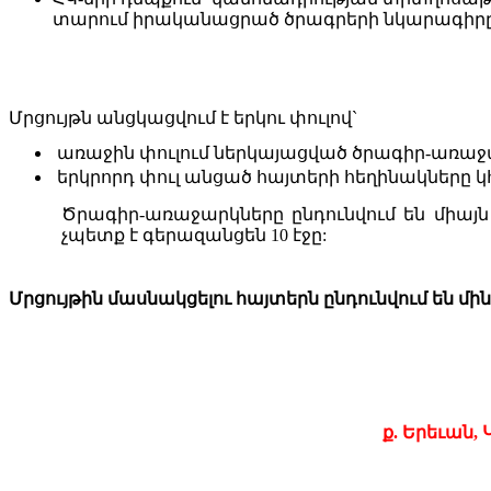
տարում իրականացրած ծրագրերի նկարագիրը
Մրցույթն
անցկացվում
է
երկու
փուլով
`
ա
ռաջին
փուլում
ներկայացված
ծրագիր-առաջ
ե
րկրորդ
փուլ
անցած
հայտերի
հեղինակները
կ
Ծրագ
իր-առաջարկները
ընդունվում
են
միայն
չպետք է գերազանցեն 10 էջը:
Մրցույթին
մասնակցելու
հայտերն
ընդունվում
են
մին
ք
.
Երեւան
,