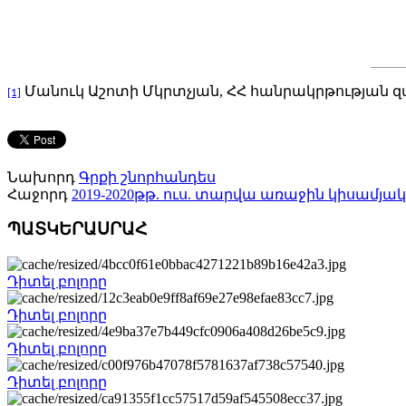
Մանուկ Աշոտի Մկրտչյան, ՀՀ հանրակրթության զ
[1]
Նախորդ
Գրքի շնորհանդես
Հաջորդ
2019-2020թթ. ուս. տարվա առաջին կիսամյ
ՊԱՏԿԵՐԱՍՐԱՀ
Դիտել բոլորը
Դիտել բոլորը
Դիտել բոլորը
Դիտել բոլորը