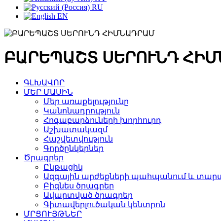
RU
EN
ԲԱՐԵՊԱՇՏ ՍԵՐՈՒՆԴ ՀԻ
ԳԼԽԱՎՈՐ
ՄԵՐ ՄԱՍԻՆ
Մեր առաքելությունը
Կանոնադրություն
Հոգաբարձուների խորհուրդ
Աշխատակազմ
Հաշվետվություն
Գործընկերներ
Ծրագրեր
Ընթացիկ
Ազգային արժեքների պահպանում և տարա
Բիզնես ծրագրեր
Ավարտված ծրագրեր
Գիտավերլուծական կենտրոն
ՄՐՑՈՒՅԹՆԵՐ