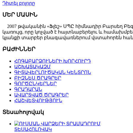
Դիտել բոլորը
ՄԵՐ ՄԱՍԻՆ
2007 թվականին «Ֆլեշ» ՍՊԸ հիմնադիր Բարսեղ Բե
կառույց, որը կոչված է հայտնաբերելու և համախ
կյանքի տարբեր բնագավառներում վստահորեն հանդ
ԲԱԺԻՆՆԵՐ
ՀՈԳԱԲԱՐՁՈՒՆԵՐԻ ԽՈՐՀՈՒՐԴ
ԱՇԽԱՏԱԿԱԶՄ
ԳԻՏԱՎԵՐԼՈՒԾԱԿԱՆ ԿԵՆՏՐՈՆ
ԲԻԶՆԵՍ ԾՐԱԳՐԵՐ
ԳՈՐԾԸՆԿԵՐՆԵՐ
ԳՐԱԴԱՐԱՆ
ԱՎԱՐՏՎԱԾ ԾՐԱԳՐԵՐ
ՀԱՇՎԵՏՎՈՒԹՅՈՒՆ
Տեսահոլովակ
ՏԵՍԱՀՈԼՈՎԱԿ