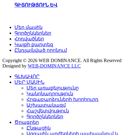
ԳԻՏՈՒԹՅՈՒՆ ԵՎ
Մեր մասին
Գործընկերներ
Հոդվածներ
Կայքի քարտեզ
Ընդլայնված որոնում
Copyright © 2026 WEB DOMINANCE. All Rights Reserved
Designed by
WEB-DOMINANCE LLC
ԳԼԽԱՎՈՐ
ՄԵՐ ՄԱՍԻՆ
Մեր առաքելությունը
Կանոնադրություն
Հոգաբարձուների խորհուրդ
Աշխատակազմ
Հաշվետվություն
Գործընկերներ
Ծրագրեր
Ընթացիկ
Ազգային արժեքների պահպանում և