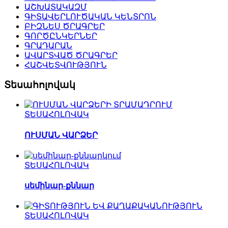
ԱՇԽԱՏԱԿԱԶՄ
ԳԻՏԱՎԵՐԼՈՒԾԱԿԱՆ ԿԵՆՏՐՈՆ
ԲԻԶՆԵՍ ԾՐԱԳՐԵՐ
ԳՈՐԾԸՆԿԵՐՆԵՐ
ԳՐԱԴԱՐԱՆ
ԱՎԱՐՏՎԱԾ ԾՐԱԳՐԵՐ
ՀԱՇՎԵՏՎՈՒԹՅՈՒՆ
Տեսահոլովակ
ՏԵՍԱՀՈԼՈՎԱԿ
ՈՒՍՄԱՆ ՎԱՐՁԵՐ
ՏԵՍԱՀՈԼՈՎԱԿ
սեմինար-քննար
ՏԵՍԱՀՈԼՈՎԱԿ