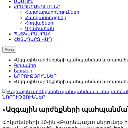
ՄԱՄՈՒԼ
ՀՐԱՊԱՐԱԿՈՒՄՆԵՐ
Հայտարարություններ
Հարցազրույցներ
Հոդվածներ
Գրադարան
ՊԱՏԿԵՐԱՍՐԱՀ
ՀԵՏԱԴԱՐՁ ԿԱՊ
Menu
«Ազգային արժեքների պահպանման և տարածմ
Գլխավոր
Նյութեր
ՆՈՐՈՒԹՅՈՒՆՆԵՐ
«Ազգային արժեքների պահպանման և տարածմ
ՆՈՐՈՒԹՅՈՒՆՆԵՐ
«Ազգային արժեքների պահպանմա
Հոկտեմբերի 10-ին «Բարեպաշտ սերունդ