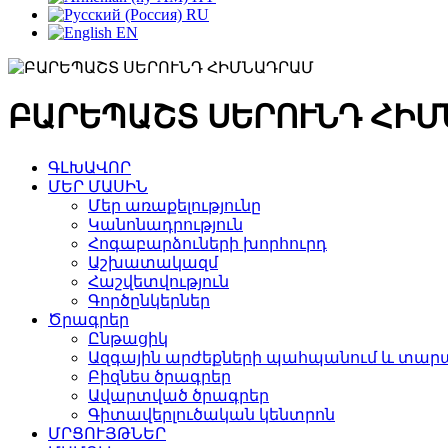
RU
EN
ԲԱՐԵՊԱՇՏ ՍԵՐՈՒՆԴ ՀԻ
ԳԼԽԱՎՈՐ
ՄԵՐ ՄԱՍԻՆ
Մեր առաքելությունը
Կանոնադրություն
Հոգաբարձուների խորհուրդ
Աշխատակազմ
Հաշվետվություն
Գործընկերներ
Ծրագրեր
Ընթացիկ
Ազգային արժեքների պահպանում և տարա
Բիզնես ծրագրեր
Ավարտված ծրագրեր
Գիտավերլուծական կենտրոն
ՄՐՑՈՒՅԹՆԵՐ