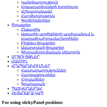
Կանոնադրություն
Հոգաբարձուների խորհուրդ
Աշխատակազմ
Հաշվետվություն
Գործընկերներ
Ծրագրեր
Ընթացիկ
Ազգային արժեքների պահպանում և
տարածում/դրամաշնորհներ
Բիզնես ծրագրեր
Ավարտված ծրագրեր
Գիտավերլուծական կենտրոն
ՄՐՑՈՒՅԹՆԵՐ
ՄԱՄՈՒԼ
ՀՐԱՊԱՐԱԿՈՒՄՆԵՐ
Հայտարարություններ
Հարցազրույցներ
Հոդվածներ
Գրադարան
ՊԱՏԿԵՐԱՍՐԱՀ
ՀԵՏԱԴԱՐՁ ԿԱՊ
For using stickyPanel positions