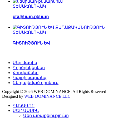
ՏԵՍԱՀՈԼՈՎԱԿ
սեմինար-քննար
ՏԵՍԱՀՈԼՈՎԱԿ
ԳԻՏՈՒԹՅՈՒՆ ԵՎ
Մեր մասին
Գործընկերներ
Հոդվածներ
Կայքի քարտեզ
Ընդլայնված որոնում
Copyright © 2026 WEB DOMINANCE. All Rights Reserved
Designed by
WEB-DOMINANCE LLC
ԳԼԽԱՎՈՐ
ՄԵՐ ՄԱՍԻՆ
Մեր առաքելությունը