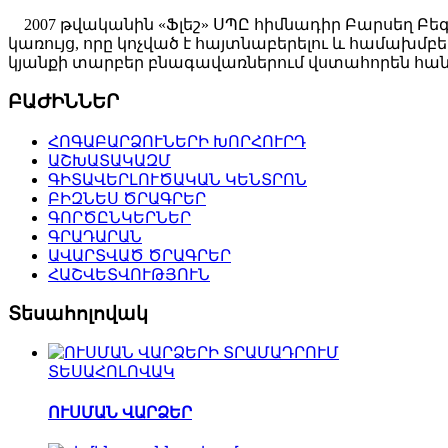
2007 թվականին «Ֆլեշ» ՍՊԸ հիմնադիր Բարսեղ Բե
կառույց, որը կոչված է հայտնաբերելու և համախ
կյանքի տարբեր բնագավառներում վստահորեն հանդ
ԲԱԺԻՆՆԵՐ
ՀՈԳԱԲԱՐՁՈՒՆԵՐԻ ԽՈՐՀՈՒՐԴ
ԱՇԽԱՏԱԿԱԶՄ
ԳԻՏԱՎԵՐԼՈՒԾԱԿԱՆ ԿԵՆՏՐՈՆ
ԲԻԶՆԵՍ ԾՐԱԳՐԵՐ
ԳՈՐԾԸՆԿԵՐՆԵՐ
ԳՐԱԴԱՐԱՆ
ԱՎԱՐՏՎԱԾ ԾՐԱԳՐԵՐ
ՀԱՇՎԵՏՎՈՒԹՅՈՒՆ
Տեսահոլովակ
ՏԵՍԱՀՈԼՈՎԱԿ
ՈՒՍՄԱՆ ՎԱՐՁԵՐ