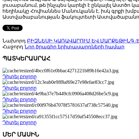
լուսաբանում, թե ինչպես կարելի է ընկալել Աստծո
հեղինակը Հովհաննես Մանուկյանն է, իսկ գրքի խմբ
Աստվածաբանության ֆակուլտետի Աստվածաբանությ
Նախորդ
ԲԻԶՆԵՍԻ ԿԱՌԱՎԱՐՈՒՄ ԵՎ ՄԱՐՔԵԹԻՆԳ /
Հաջորդ
Նոր ծրագիր երիտասարդների համար
ՊԱՏԿԵՐԱՍՐԱՀ
Դիտել բոլորը
Դիտել բոլորը
Դիտել բոլորը
Դիտել բոլորը
Դիտել բոլորը
ՄԵՐ ՄԱՍԻՆ