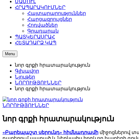
ՄԱՄՈՒԼ
ՀՐԱՊԱՐԱԿՈՒՄՆԵՐ
Հայտարարություններ
Հարցազրույցներ
Հոդվածներ
Գրադարան
ՊԱՏԿԵՐԱՍՐԱՀ
ՀԵՏԱԴԱՐՁ ԿԱՊ
Menu
նոր գրքի հրատարակություն
Գլխավոր
Նյութեր
ՆՈՐՈՒԹՅՈՒՆՆԵՐ
նոր գրքի հրատարակություն
ՆՈՐՈՒԹՅՈՒՆՆԵՐ
նոր գրքի հրատարակություն
«Բարեպաշտ սերունդ» հիմնադրամի
միջոցներով տպ
դարերում ապրած և ներկայիս հոգևոր հայրերի գրվա