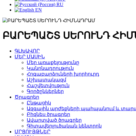
RU
EN
ԲԱՐԵՊԱՇՏ ՍԵՐՈՒՆԴ ՀԻ
ԳԼԽԱՎՈՐ
ՄԵՐ ՄԱՍԻՆ
Մեր առաքելությունը
Կանոնադրություն
Հոգաբարձուների խորհուրդ
Աշխատակազմ
Հաշվետվություն
Գործընկերներ
Ծրագրեր
Ընթացիկ
Ազգային արժեքների պահպանում և տարա
Բիզնես ծրագրեր
Ավարտված ծրագրեր
Գիտավերլուծական կենտրոն
ՄՐՑՈՒՅԹՆԵՐ