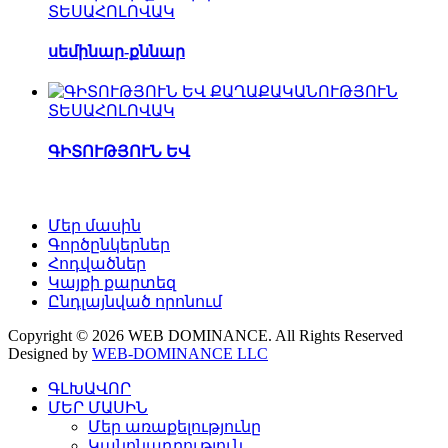
ՏԵՍԱՀՈԼՈՎԱԿ
սեմինար-քննար
ՏԵՍԱՀՈԼՈՎԱԿ
ԳԻՏՈՒԹՅՈՒՆ ԵՎ
Մեր մասին
Գործընկերներ
Հոդվածներ
Կայքի քարտեզ
Ընդլայնված որոնում
Copyright © 2026 WEB DOMINANCE. All Rights Reserved
Designed by
WEB-DOMINANCE LLC
ԳԼԽԱՎՈՐ
ՄԵՐ ՄԱՍԻՆ
Մեր առաքելությունը
Կանոնադրություն