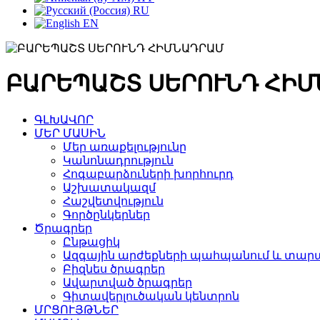
RU
EN
ԲԱՐԵՊԱՇՏ ՍԵՐՈՒՆԴ ՀԻ
ԳԼԽԱՎՈՐ
ՄԵՐ ՄԱՍԻՆ
Մեր առաքելությունը
Կանոնադրություն
Հոգաբարձուների խորհուրդ
Աշխատակազմ
Հաշվետվություն
Գործընկերներ
Ծրագրեր
Ընթացիկ
Ազգային արժեքների պահպանում և տարա
Բիզնես ծրագրեր
Ավարտված ծրագրեր
Գիտավերլուծական կենտրոն
ՄՐՑՈՒՅԹՆԵՐ