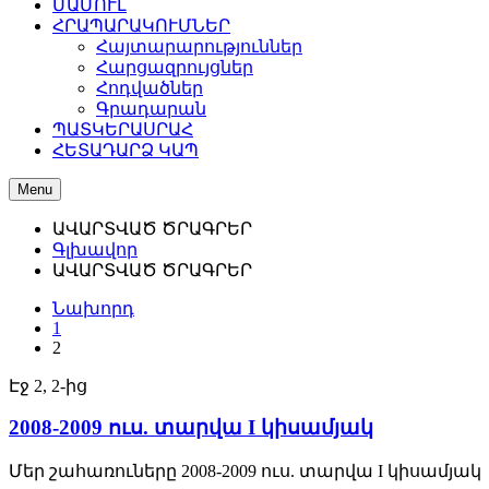
ՄԱՄՈՒԼ
ՀՐԱՊԱՐԱԿՈՒՄՆԵՐ
Հայտարարություններ
Հարցազրույցներ
Հոդվածներ
Գրադարան
ՊԱՏԿԵՐԱՍՐԱՀ
ՀԵՏԱԴԱՐՁ ԿԱՊ
Menu
ԱՎԱՐՏՎԱԾ ԾՐԱԳՐԵՐ
Գլխավոր
ԱՎԱՐՏՎԱԾ ԾՐԱԳՐԵՐ
Նախորդ
1
2
Էջ 2, 2-ից
2008-2009 ուս. տարվա I կիսամյակ
Մեր շահառուները 2008-2009 ուս. տարվա I կիսամյակ