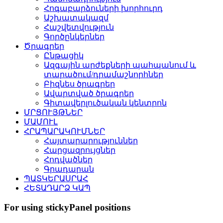
Հոգաբարձուների խորհուրդ
Աշխատակազմ
Հաշվետվություն
Գործընկերներ
Ծրագրեր
Ընթացիկ
Ազգային արժեքների պահպանում և
տարածում/դրամաշնորհներ
Բիզնես ծրագրեր
Ավարտված ծրագրեր
Գիտավերլուծական կենտրոն
ՄՐՑՈՒՅԹՆԵՐ
ՄԱՄՈՒԼ
ՀՐԱՊԱՐԱԿՈՒՄՆԵՐ
Հայտարարություններ
Հարցազրույցներ
Հոդվածներ
Գրադարան
ՊԱՏԿԵՐԱՍՐԱՀ
ՀԵՏԱԴԱՐՁ ԿԱՊ
For using stickyPanel positions