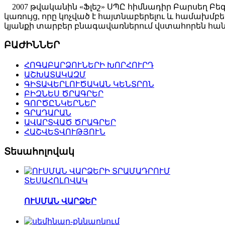
2007 թվականին «Ֆլեշ» ՍՊԸ հիմնադիր Բարսեղ Բե
կառույց, որը կոչված է հայտնաբերելու և համախ
կյանքի տարբեր բնագավառներում վստահորեն հանդ
ԲԱԺԻՆՆԵՐ
ՀՈԳԱԲԱՐՁՈՒՆԵՐԻ ԽՈՐՀՈՒՐԴ
ԱՇԽԱՏԱԿԱԶՄ
ԳԻՏԱՎԵՐԼՈՒԾԱԿԱՆ ԿԵՆՏՐՈՆ
ԲԻԶՆԵՍ ԾՐԱԳՐԵՐ
ԳՈՐԾԸՆԿԵՐՆԵՐ
ԳՐԱԴԱՐԱՆ
ԱՎԱՐՏՎԱԾ ԾՐԱԳՐԵՐ
ՀԱՇՎԵՏՎՈՒԹՅՈՒՆ
Տեսահոլովակ
ՏԵՍԱՀՈԼՈՎԱԿ
ՈՒՍՄԱՆ ՎԱՐՁԵՐ