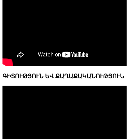
ԳԻՏՈՒԹՅՈՒՆ ԵՎ ՔԱՂԱՔԱԿԱՆՈՒԹՅՈՒՆ