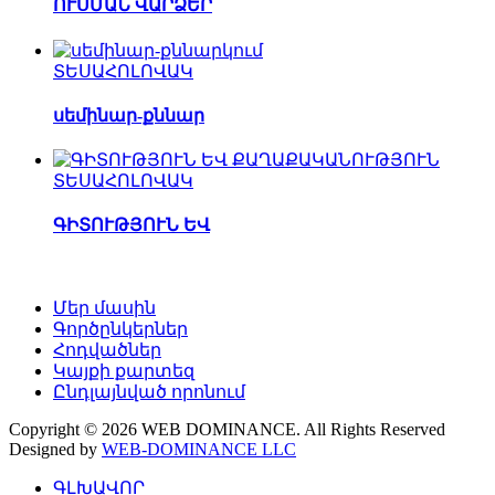
ՈՒՍՄԱՆ ՎԱՐՁԵՐ
ՏԵՍԱՀՈԼՈՎԱԿ
սեմինար-քննար
ՏԵՍԱՀՈԼՈՎԱԿ
ԳԻՏՈՒԹՅՈՒՆ ԵՎ
Մեր մասին
Գործընկերներ
Հոդվածներ
Կայքի քարտեզ
Ընդլայնված որոնում
Copyright © 2026 WEB DOMINANCE. All Rights Reserved
Designed by
WEB-DOMINANCE LLC
ԳԼԽԱՎՈՐ