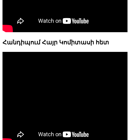
Հանդիպում Հայր Կոմիտասի հետ