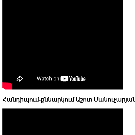
Հանդիպում-քննարկում Աշոտ Մանուչարյա