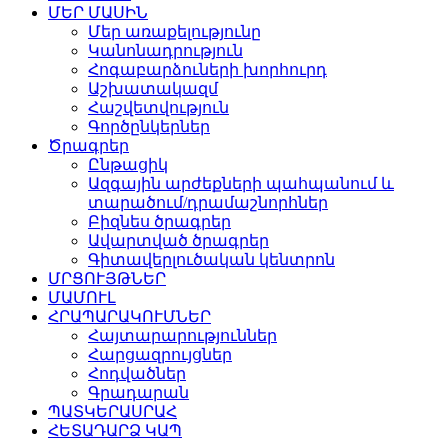
ՄԵՐ ՄԱՍԻՆ
Մեր առաքելությունը
Կանոնադրություն
Հոգաբարձուների խորհուրդ
Աշխատակազմ
Հաշվետվություն
Գործընկերներ
Ծրագրեր
Ընթացիկ
Ազգային արժեքների պահպանում և
տարածում/դրամաշնորհներ
Բիզնես ծրագրեր
Ավարտված ծրագրեր
Գիտավերլուծական կենտրոն
ՄՐՑՈՒՅԹՆԵՐ
ՄԱՄՈՒԼ
ՀՐԱՊԱՐԱԿՈՒՄՆԵՐ
Հայտարարություններ
Հարցազրույցներ
Հոդվածներ
Գրադարան
ՊԱՏԿԵՐԱՍՐԱՀ
ՀԵՏԱԴԱՐՁ ԿԱՊ