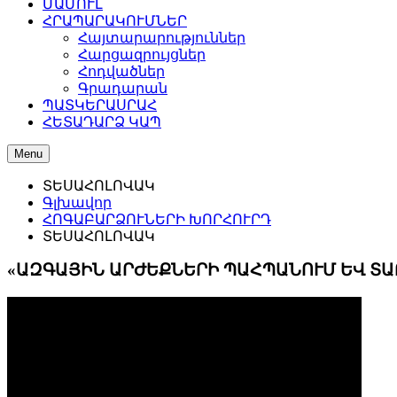
ՄԱՄՈՒԼ
ՀՐԱՊԱՐԱԿՈՒՄՆԵՐ
Հայտարարություններ
Հարցազրույցներ
Հոդվածներ
Գրադարան
ՊԱՏԿԵՐԱՍՐԱՀ
ՀԵՏԱԴԱՐՁ ԿԱՊ
Menu
ՏԵՍԱՀՈԼՈՎԱԿ
Գլխավոր
ՀՈԳԱԲԱՐՁՈՒՆԵՐԻ ԽՈՐՀՈՒՐԴ
ՏԵՍԱՀՈԼՈՎԱԿ
«ԱԶԳԱՅԻՆ ԱՐԺԵՔՆԵՐԻ ՊԱՀՊԱՆՈՒՄ ԵՎ ՏԱ