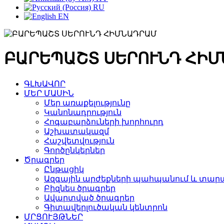
RU
EN
ԲԱՐԵՊԱՇՏ ՍԵՐՈՒՆԴ ՀԻ
ԳԼԽԱՎՈՐ
ՄԵՐ ՄԱՍԻՆ
Մեր առաքելությունը
Կանոնադրություն
Հոգաբարձուների խորհուրդ
Աշխատակազմ
Հաշվետվություն
Գործընկերներ
Ծրագրեր
Ընթացիկ
Ազգային արժեքների պահպանում և տարա
Բիզնես ծրագրեր
Ավարտված ծրագրեր
Գիտավերլուծական կենտրոն
ՄՐՑՈՒՅԹՆԵՐ