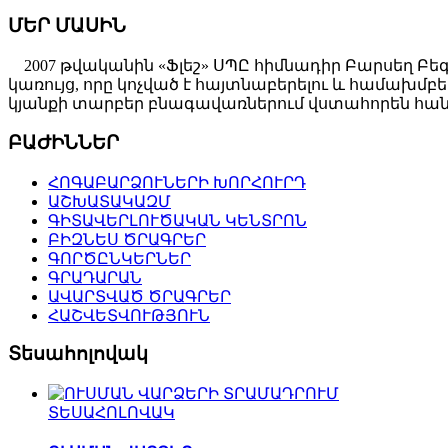
ՄԵՐ ՄԱՍԻՆ
2007 թվականին «Ֆլեշ» ՍՊԸ հիմնադիր Բարսեղ Բե
կառույց, որը կոչված է հայտնաբերելու և համախ
կյանքի տարբեր բնագավառներում վստահորեն հանդ
ԲԱԺԻՆՆԵՐ
ՀՈԳԱԲԱՐՁՈՒՆԵՐԻ ԽՈՐՀՈՒՐԴ
ԱՇԽԱՏԱԿԱԶՄ
ԳԻՏԱՎԵՐԼՈՒԾԱԿԱՆ ԿԵՆՏՐՈՆ
ԲԻԶՆԵՍ ԾՐԱԳՐԵՐ
ԳՈՐԾԸՆԿԵՐՆԵՐ
ԳՐԱԴԱՐԱՆ
ԱՎԱՐՏՎԱԾ ԾՐԱԳՐԵՐ
ՀԱՇՎԵՏՎՈՒԹՅՈՒՆ
Տեսահոլովակ
ՏԵՍԱՀՈԼՈՎԱԿ