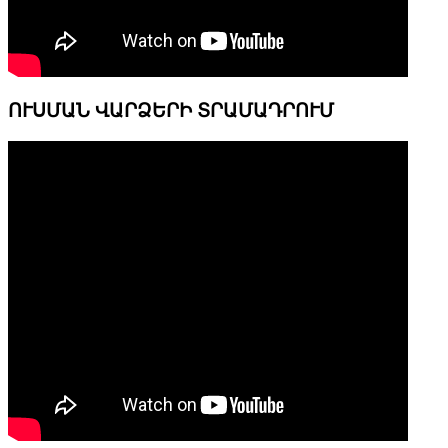
ՈՒՍՄԱՆ ՎԱՐՁԵՐԻ ՏՐԱՄԱԴՐՈՒՄ