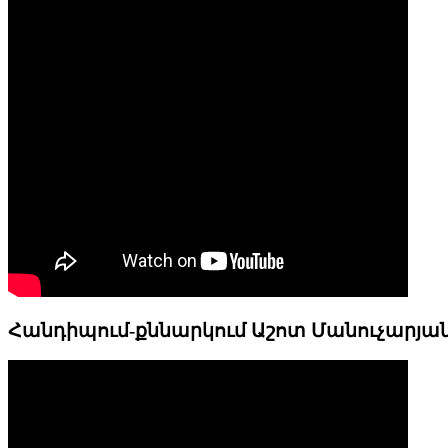
Հանդիպում-քննարկում Աշոտ Մանուչարյա