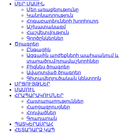
ՄԵՐ ՄԱՍԻՆ
Մեր առաքելությունը
Կանոնադրություն
Հոգաբարձուների խորհուրդ
Աշխատակազմ
Հաշվետվություն
Գործընկերներ
Ծրագրեր
Ընթացիկ
Ազգային արժեքների պահպանում և
տարածում/դրամաշնորհներ
Բիզնես ծրագրեր
Ավարտված ծրագրեր
Գիտավերլուծական կենտրոն
ՄՐՑՈՒՅԹՆԵՐ
ՄԱՄՈՒԼ
ՀՐԱՊԱՐԱԿՈՒՄՆԵՐ
Հայտարարություններ
Հարցազրույցներ
Հոդվածներ
Գրադարան
ՊԱՏԿԵՐԱՍՐԱՀ
ՀԵՏԱԴԱՐՁ ԿԱՊ