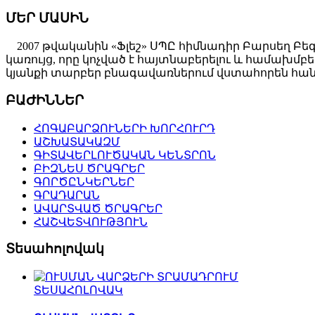
ՄԵՐ ՄԱՍԻՆ
2007 թվականին «Ֆլեշ» ՍՊԸ հիմնադիր Բարսեղ Բե
կառույց, որը կոչված է հայտնաբերելու և համախ
կյանքի տարբեր բնագավառներում վստահորեն հանդ
ԲԱԺԻՆՆԵՐ
ՀՈԳԱԲԱՐՁՈՒՆԵՐԻ ԽՈՐՀՈՒՐԴ
ԱՇԽԱՏԱԿԱԶՄ
ԳԻՏԱՎԵՐԼՈՒԾԱԿԱՆ ԿԵՆՏՐՈՆ
ԲԻԶՆԵՍ ԾՐԱԳՐԵՐ
ԳՈՐԾԸՆԿԵՐՆԵՐ
ԳՐԱԴԱՐԱՆ
ԱՎԱՐՏՎԱԾ ԾՐԱԳՐԵՐ
ՀԱՇՎԵՏՎՈՒԹՅՈՒՆ
Տեսահոլովակ
ՏԵՍԱՀՈԼՈՎԱԿ