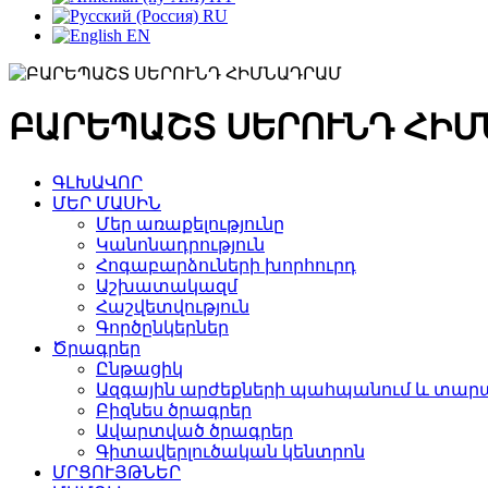
RU
EN
ԲԱՐԵՊԱՇՏ ՍԵՐՈՒՆԴ ՀԻ
ԳԼԽԱՎՈՐ
ՄԵՐ ՄԱՍԻՆ
Մեր առաքելությունը
Կանոնադրություն
Հոգաբարձուների խորհուրդ
Աշխատակազմ
Հաշվետվություն
Գործընկերներ
Ծրագրեր
Ընթացիկ
Ազգային արժեքների պահպանում և տարա
Բիզնես ծրագրեր
Ավարտված ծրագրեր
Գիտավերլուծական կենտրոն
ՄՐՑՈՒՅԹՆԵՐ