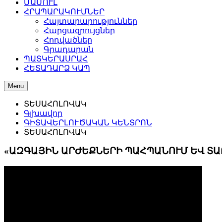
ՄԱՄՈՒԼ
ՀՐԱՊԱՐԱԿՈՒՄՆԵՐ
Հայտարարություններ
Հարցազրույցներ
Հոդվածներ
Գրադարան
ՊԱՏԿԵՐԱՍՐԱՀ
ՀԵՏԱԴԱՐՁ ԿԱՊ
Menu
ՏԵՍԱՀՈԼՈՎԱԿ
Գլխավոր
ԳԻՏԱՎԵՐԼՈՒԾԱԿԱՆ ԿԵՆՏՐՈՆ
ՏԵՍԱՀՈԼՈՎԱԿ
«ԱԶԳԱՅԻՆ ԱՐԺԵՔՆԵՐԻ ՊԱՀՊԱՆՈՒՄ ԵՎ ՏԱ