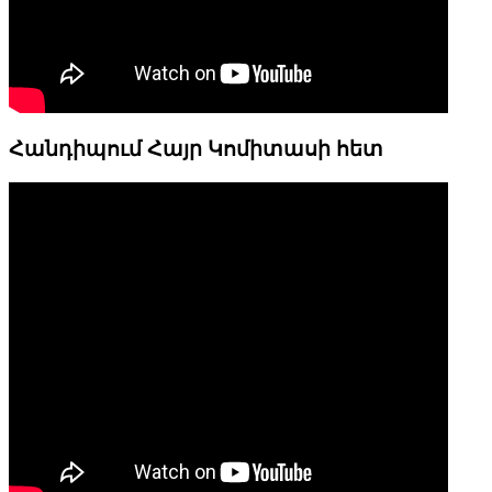
Հանդիպում Հայր Կոմիտասի հետ