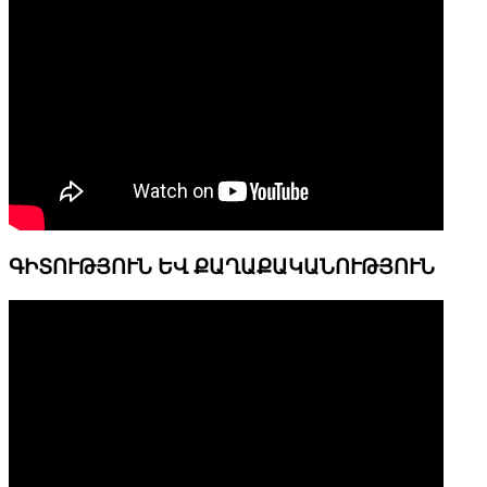
ԳԻՏՈՒԹՅՈՒՆ ԵՎ ՔԱՂԱՔԱԿԱՆՈՒԹՅՈՒՆ