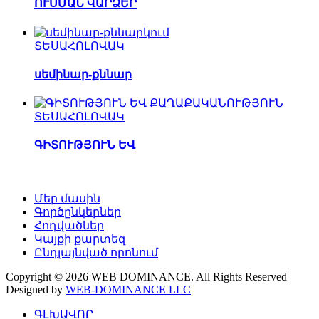
ՈՒՍՄԱՆ ՎԱՐՁԵՐ
ՏԵՍԱՀՈԼՈՎԱԿ
սեմինար-քննար
ՏԵՍԱՀՈԼՈՎԱԿ
ԳԻՏՈՒԹՅՈՒՆ ԵՎ
Մեր մասին
Գործընկերներ
Հոդվածներ
Կայքի քարտեզ
Ընդլայնված որոնում
Copyright © 2026 WEB DOMINANCE. All Rights Reserved
Designed by
WEB-DOMINANCE LLC
ԳԼԽԱՎՈՐ