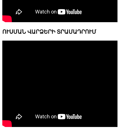
ՈՒՍՄԱՆ ՎԱՐՁԵՐԻ ՏՐԱՄԱԴՐՈՒՄ