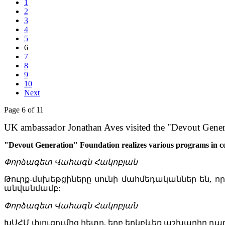
1
2
3
4
5
6
7
8
9
10
Next
Page 6 of 11
UK ambassador Jonathan Aves visited the "Devout Gene
"Devout Generation" Foundation realizes various programs in coll
Փորձագետ Վահագն Հակոբյան
Թուրք-մսխեթցիները սունի մահմեդականներ են, ո
անվանմամբ:
Փորձագետ Վահագն Հակոբյան
ԽՍՀՄ փլուզումից հետո, երբ երկբևեռ աշխարհը դա