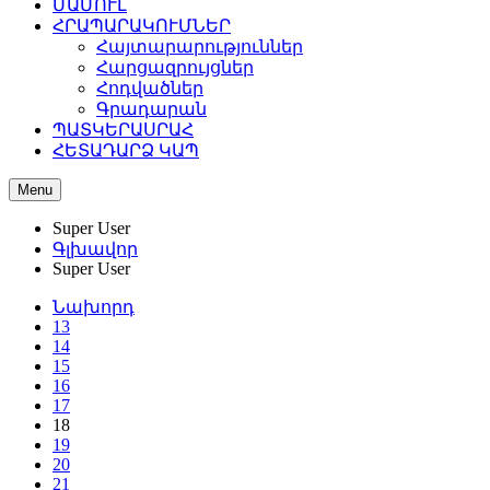
ՄԱՄՈՒԼ
ՀՐԱՊԱՐԱԿՈՒՄՆԵՐ
Հայտարարություններ
Հարցազրույցներ
Հոդվածներ
Գրադարան
ՊԱՏԿԵՐԱՍՐԱՀ
ՀԵՏԱԴԱՐՁ ԿԱՊ
Menu
Super User
Գլխավոր
Super User
Նախորդ
13
14
15
16
17
18
19
20
21