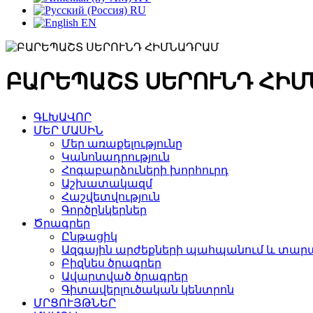
RU
EN
ԲԱՐԵՊԱՇՏ ՍԵՐՈՒՆԴ ՀԻ
ԳԼԽԱՎՈՐ
ՄԵՐ ՄԱՍԻՆ
Մեր առաքելությունը
Կանոնադրություն
Հոգաբարձուների խորհուրդ
Աշխատակազմ
Հաշվետվություն
Գործընկերներ
Ծրագրեր
Ընթացիկ
Ազգային արժեքների պահպանում և տարա
Բիզնես ծրագրեր
Ավարտված ծրագրեր
Գիտավերլուծական կենտրոն
ՄՐՑՈՒՅԹՆԵՐ