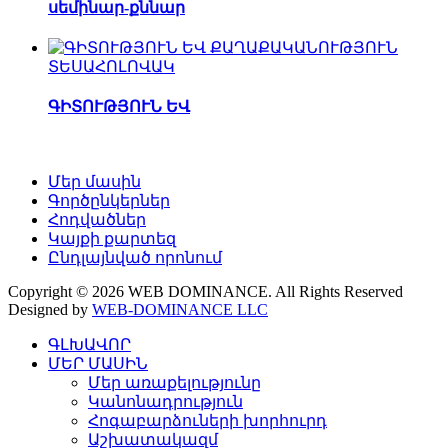
սեմինար-քննար
ՏԵՍԱՀՈԼՈՎԱԿ
ԳԻՏՈՒԹՅՈՒՆ ԵՎ
Մեր մասին
Գործընկերներ
Հոդվածներ
Կայքի քարտեզ
Ընդլայնված որոնում
Copyright © 2026 WEB DOMINANCE. All Rights Reserved
Designed by
WEB-DOMINANCE LLC
ԳԼԽԱՎՈՐ
ՄԵՐ ՄԱՍԻՆ
Մեր առաքելությունը
Կանոնադրություն
Հոգաբարձուների խորհուրդ
Աշխատակազմ