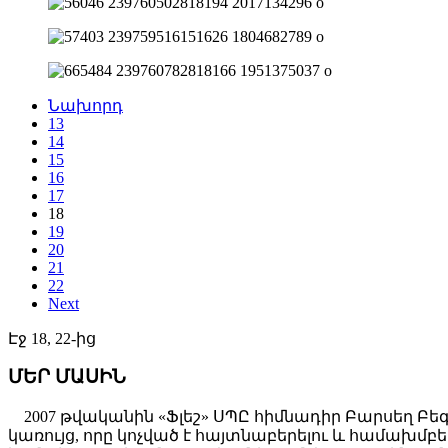
Նախորդ
13
14
15
16
17
18
19
20
21
22
Next
Էջ 18, 22-ից
ՄԵՐ ՄԱՍԻՆ
2007 թվականին «Ֆլեշ» ՍՊԸ հիմնադիր Բարսեղ Բե
կառույց, որը կոչված է հայտնաբերելու և համախ