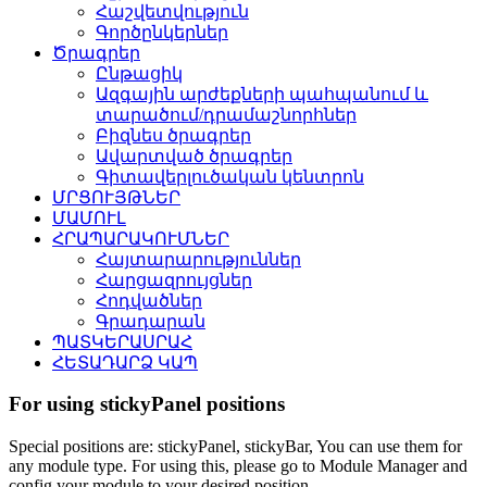
Հաշվետվություն
Գործընկերներ
Ծրագրեր
Ընթացիկ
Ազգային արժեքների պահպանում և
տարածում/դրամաշնորհներ
Բիզնես ծրագրեր
Ավարտված ծրագրեր
Գիտավերլուծական կենտրոն
ՄՐՑՈՒՅԹՆԵՐ
ՄԱՄՈՒԼ
ՀՐԱՊԱՐԱԿՈՒՄՆԵՐ
Հայտարարություններ
Հարցազրույցներ
Հոդվածներ
Գրադարան
ՊԱՏԿԵՐԱՍՐԱՀ
ՀԵՏԱԴԱՐՁ ԿԱՊ
For using stickyPanel positions
Special positions are: stickyPanel, stickyBar, You can use them for
any module type. For using this, please go to Module Manager and
config your module to your desired position.