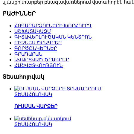
կյանքի տարբեր բնագավառներում վստահորեն հանդ
ԲԱԺԻՆՆԵՐ
ՀՈԳԱԲԱՐՁՈՒՆԵՐԻ ԽՈՐՀՈՒՐԴ
ԱՇԽԱՏԱԿԱԶՄ
ԳԻՏԱՎԵՐԼՈՒԾԱԿԱՆ ԿԵՆՏՐՈՆ
ԲԻԶՆԵՍ ԾՐԱԳՐԵՐ
ԳՈՐԾԸՆԿԵՐՆԵՐ
ԳՐԱԴԱՐԱՆ
ԱՎԱՐՏՎԱԾ ԾՐԱԳՐԵՐ
ՀԱՇՎԵՏՎՈՒԹՅՈՒՆ
Տեսահոլովակ
ՏԵՍԱՀՈԼՈՎԱԿ
ՈՒՍՄԱՆ ՎԱՐՁԵՐ
ՏԵՍԱՀՈԼՈՎԱԿ