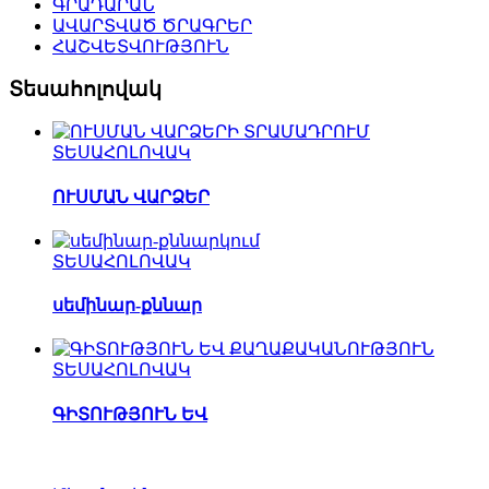
ԳՐԱԴԱՐԱՆ
ԱՎԱՐՏՎԱԾ ԾՐԱԳՐԵՐ
ՀԱՇՎԵՏՎՈՒԹՅՈՒՆ
Տեսահոլովակ
ՏԵՍԱՀՈԼՈՎԱԿ
ՈՒՍՄԱՆ ՎԱՐՁԵՐ
ՏԵՍԱՀՈԼՈՎԱԿ
սեմինար-քննար
ՏԵՍԱՀՈԼՈՎԱԿ
ԳԻՏՈՒԹՅՈՒՆ ԵՎ