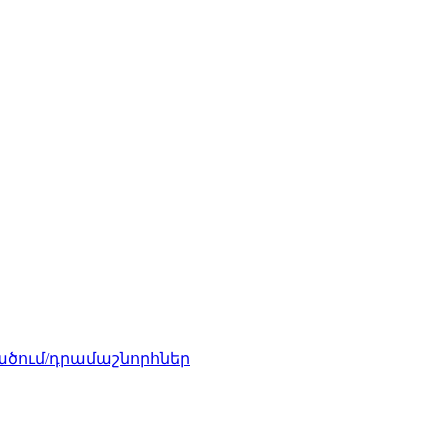
ծում/դրամաշնորհներ