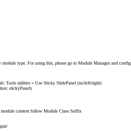
ny module type. For using this, please go to Module Manager and config
Tools utilities » Use Sticky SlidePanel (no/left/right)
on: stickyPanel)
, module content follow Module Class Suffix
hpin'