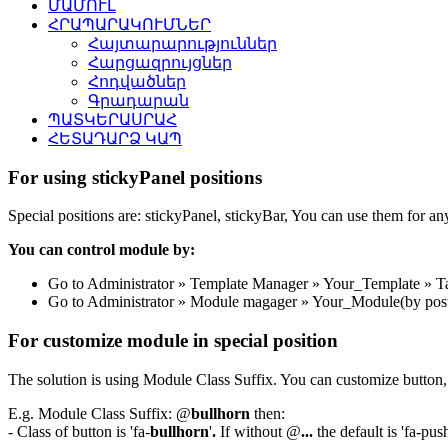
ՄԱՄՈՒԼ
ՀՐԱՊԱՐԱԿՈՒՄՆԵՐ
Հայտարարություններ
Հարցազրույցներ
Հոդվածներ
Գրադարան
ՊԱՏԿԵՐԱՍՐԱՀ
ՀԵՏԱԴԱՐՁ ԿԱՊ
For using stickyPanel positions
Special positions are: stickyPanel, stickyBar, You can use them for a
You can control module by:
Go to Administrator » Template Manager » Your_Template » Tab: 
Go to Administrator » Module magager » Your_Module(by posti
For customize module in special position
The solution is using Module Class Suffix. You can customize button
E.g. Module Class Suffix: @
bullhorn
then:
- Class of button is 'fa-
bullhorn
'
.
If without @
...
the default is 'fa-pus