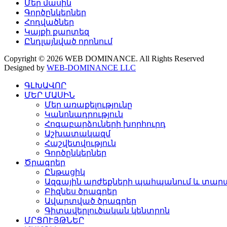
Մեր մասին
Գործընկերներ
Հոդվածներ
Կայքի քարտեզ
Ընդլայնված որոնում
Copyright © 2026 WEB DOMINANCE. All Rights Reserved
Designed by
WEB-DOMINANCE LLC
ԳԼԽԱՎՈՐ
ՄԵՐ ՄԱՍԻՆ
Մեր առաքելությունը
Կանոնադրություն
Հոգաբարձուների խորհուրդ
Աշխատակազմ
Հաշվետվություն
Գործընկերներ
Ծրագրեր
Ընթացիկ
Ազգային արժեքների պահպանում և տարա
Բիզնես ծրագրեր
Ավարտված ծրագրեր
Գիտավերլուծական կենտրոն
ՄՐՑՈՒՅԹՆԵՐ