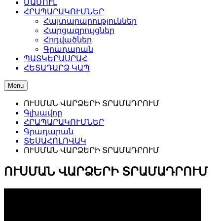
ՄԱՄՈՒԼ
ՀՐԱՊԱՐԱԿՈՒՄՆԵՐ
Հայտարարություններ
Հարցազրույցներ
Հոդվածներ
Գրադարան
ՊԱՏԿԵՐԱՍՐԱՀ
ՀԵՏԱԴԱՐՁ ԿԱՊ
Menu
ՈՒՍՄԱՆ ՎԱՐՁԵՐԻ ՏՐԱՄԱԴՐՈՒՄ
Գլխավոր
ՀՐԱՊԱՐԱԿՈՒՄՆԵՐ
Գրադարան
ՏԵՍԱՀՈԼՈՎԱԿ
ՈՒՍՄԱՆ ՎԱՐՁԵՐԻ ՏՐԱՄԱԴՐՈՒՄ
ՈՒՍՄԱՆ ՎԱՐՁԵՐԻ ՏՐԱՄԱԴՐՈՒՄ