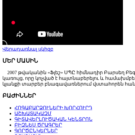
Վերադառնալ սկիզբ
ՄԵՐ ՄԱՍԻՆ
2007 թվականին «Ֆլեշ» ՍՊԸ հիմնադիր Բարսեղ Բե
կառույց, որը կոչված է հայտնաբերելու և համախ
կյանքի տարբեր բնագավառներում վստահորեն հանդ
ԲԱԺԻՆՆԵՐ
ՀՈԳԱԲԱՐՁՈՒՆԵՐԻ ԽՈՐՀՈՒՐԴ
ԱՇԽԱՏԱԿԱԶՄ
ԳԻՏԱՎԵՐԼՈՒԾԱԿԱՆ ԿԵՆՏՐՈՆ
ԲԻԶՆԵՍ ԾՐԱԳՐԵՐ
ԳՈՐԾԸՆԿԵՐՆԵՐ