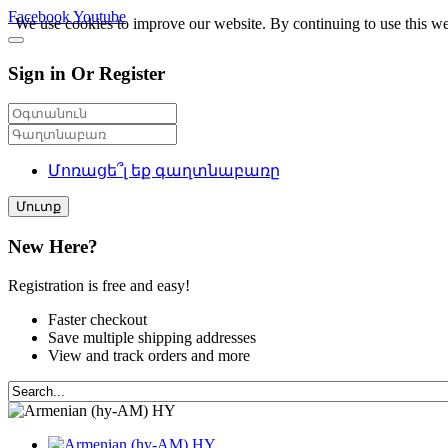
Facebook
Youtube
We use cookies to improve our website. By continuing to use this we
Sign in Or Register
Մոռացե՞լ եք գաղտնաբառը
Մուտք
New Here?
Registration is free and easy!
Faster checkout
Save multiple shipping addresses
View and track orders and more
HY
HY