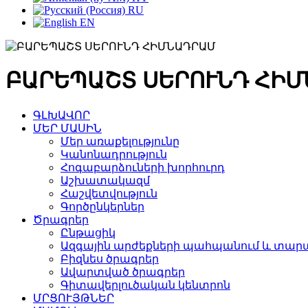
RU
EN
ԲԱՐԵՊԱՇՏ ՍԵՐՈՒՆԴ ՀԻ
ԳԼԽԱՎՈՐ
ՄԵՐ ՄԱՍԻՆ
Մեր առաքելությունը
Կանոնադրություն
Հոգաբարձուների խորհուրդ
Աշխատակազմ
Հաշվետվություն
Գործընկերներ
Ծրագրեր
Ընթացիկ
Ազգային արժեքների պահպանում և տարա
Բիզնես ծրագրեր
Ավարտված ծրագրեր
Գիտավերլուծական կենտրոն
ՄՐՑՈՒՅԹՆԵՐ