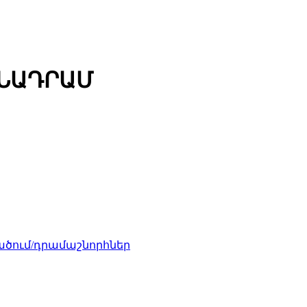
ՄՆԱԴՐԱՄ
ծում/դրամաշնորհներ