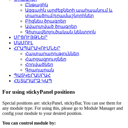
Ընթացիկ
Ազգային արժեքների պահպանում և
տարածում/դրամաշնորհներ
Բիզնես ծրագրեր
Ավարտված ծրագրեր
Գիտավերլուծական կենտրոն
ՄՐՑՈՒՅԹՆԵՐ
ՄԱՄՈՒԼ
ՀՐԱՊԱՐԱԿՈՒՄՆԵՐ
Հայտարարություններ
Հարցազրույցներ
Հոդվածներ
Գրադարան
ՊԱՏԿԵՐԱՍՐԱՀ
ՀԵՏԱԴԱՐՁ ԿԱՊ
For using stickyPanel positions
Special positions are: stickyPanel, stickyBar, You can use them for
any module type. For using this, please go to Module Manager and
config your module to your desired position.
You can control module by: