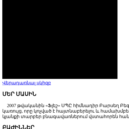
Վերադառնալ սկիզբ
ՄԵՐ ՄԱՍԻՆ
2007 թվականին «Ֆլեշ» ՍՊԸ հիմնադիր Բարսեղ Բե
կառույց, որը կոչված է հայտնաբերելու և համախ
կյանքի տարբեր բնագավառներում վստահորեն հանդ
ԲԱԺԻՆՆԵՐ