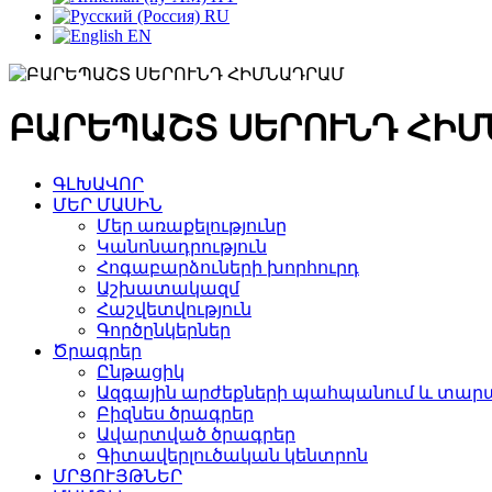
RU
EN
ԲԱՐԵՊԱՇՏ ՍԵՐՈՒՆԴ ՀԻ
ԳԼԽԱՎՈՐ
ՄԵՐ ՄԱՍԻՆ
Մեր առաքելությունը
Կանոնադրություն
Հոգաբարձուների խորհուրդ
Աշխատակազմ
Հաշվետվություն
Գործընկերներ
Ծրագրեր
Ընթացիկ
Ազգային արժեքների պահպանում և տարա
Բիզնես ծրագրեր
Ավարտված ծրագրեր
Գիտավերլուծական կենտրոն
ՄՐՑՈՒՅԹՆԵՐ