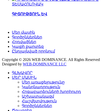
ՏԵՍԱՀՈԼՈՎԱԿ
ԳԻՏՈՒԹՅՈՒՆ ԵՎ
Մեր մասին
Գործընկերներ
Հոդվածներ
Կայքի քարտեզ
Ընդլայնված որոնում
Copyright © 2026 WEB DOMINANCE. All Rights Reserved
Designed by
WEB-DOMINANCE LLC
ԳԼԽԱՎՈՐ
ՄԵՐ ՄԱՍԻՆ
Մեր առաքելությունը
Կանոնադրություն
Հոգաբարձուների խորհուրդ
Աշխատակազմ
Հաշվետվություն
Գործընկերներ
Ծրագրեր