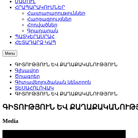
ՄԱՄՈՒԼ
ՀՐԱՊԱՐԱԿՈՒՄՆԵՐ
Հայտարարություններ
Հարցազրույցներ
Հոդվածներ
Գրադարան
ՊԱՏԿԵՐԱՍՐԱՀ
ՀԵՏԱԴԱՐՁ ԿԱՊ
Menu
ԳԻՏՈՒԹՅՈՒՆ ԵՎ ՔԱՂԱՔԱԿԱՆՈՒԹՅՈՒՆ
Գլխավոր
Ծրագրեր
Գիտավերլուծական կենտրոն
ՏԵՍԱՀՈԼՈՎԱԿ
ԳԻՏՈՒԹՅՈՒՆ ԵՎ ՔԱՂԱՔԱԿԱՆՈՒԹՅՈՒՆ
ԳԻՏՈՒԹՅՈՒՆ ԵՎ ՔԱՂԱՔԱԿԱՆՈՒԹ
Media