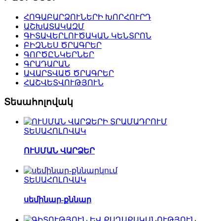
ՀՈԳԱԲԱՐՁՈՒՆԵՐԻ ԽՈՐՀՈՒՐԴ
ԱՇԽԱՏԱԿԱԶՄ
ԳԻՏԱՎԵՐԼՈՒԾԱԿԱՆ ԿԵՆՏՐՈՆ
ԲԻԶՆԵՍ ԾՐԱԳՐԵՐ
ԳՈՐԾԸՆԿԵՐՆԵՐ
ԳՐԱԴԱՐԱՆ
ԱՎԱՐՏՎԱԾ ԾՐԱԳՐԵՐ
ՀԱՇՎԵՏՎՈՒԹՅՈՒՆ
Տեսահոլովակ
ՏԵՍԱՀՈԼՈՎԱԿ
ՈՒՍՄԱՆ ՎԱՐՁԵՐ
ՏԵՍԱՀՈԼՈՎԱԿ
սեմինար-քննար