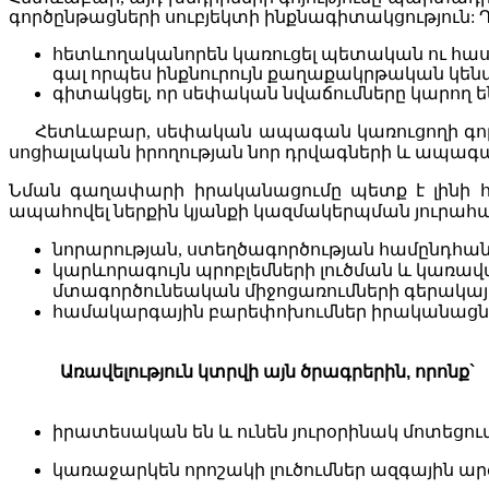
գործընթացների
սուբյեկտի
ինքնագիտակցություն
:
հետևողականորեն
կառուցել
պետական
ու
հա
գալ
որպես
ինքնուրույն
քաղաքակրթական
կեն
գիտակցել
,
որ
սեփական
նվաճումները
կարող
ե
Հետևաբար
,
սեփական
ապագան
կառուցողի
գո
սոցիալական
իրողության
նոր
դրվագների
և
ապագ
Նման
գաղափարի
իրականացումը
պետք
է
լինի
ապահովել
ներքին
կյանքի
կազմակերպման
յուրահ
նորարության, ստեղծագործության համընդհանո
կարևորագույն պրոբլեմների լուծման և կառա
մտագործունեական միջոցառումների գերակայո
համակարգային բարեփոխումներ իրականացնո
Առավելություն կտրվի այն ծրագրերին
,
որոնք
`
իրատեսական
են
և
ունեն
յուրօրինակ
մոտեցու
կառաջարկեն
որոշակի լուծումներ
ազգային
ար