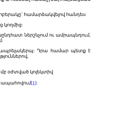
րբերակը
`
համարձակվելով
հանդես
ոց
կողմից
:
նընդհատ
ներշնչում
ու
ամրապնդում
,
մ
:
ապրելակերպ
:
Դրա
համար
պետք
է
յուններով
.
ամբ օժտված կոլեկտիվ
 ապահովում
[1]
: