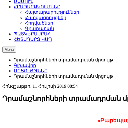
ՄԱՄՈՒԼ
ՀՐԱՊԱՐԱԿՈՒՄՆԵՐ
Հայտարարություններ
Հարցազրույցներ
Հոդվածներ
Գրադարան
ՊԱՏԿԵՐԱՍՐԱՀ
ՀԵՏԱԴԱՐՁ ԿԱՊ
Menu
Դրամաշնորհների տրամադրման մրցույթ
Գլխավոր
ՄՐՑՈՒՅԹՆԵՐ
Դրամաշնորհների տրամադրման մրցույթ
Հինգշաբթի, 11 Հուլիսի 2019 08:54
Դրամաշնորհների տրամադրման մր
«
Բարեպա