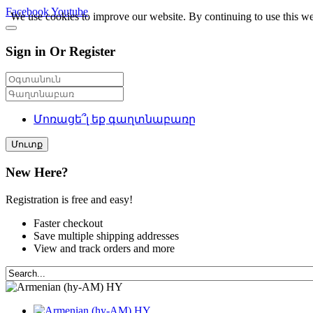
Facebook
Youtube
We use cookies to improve our website. By continuing to use this we
Sign in Or Register
Մոռացե՞լ եք գաղտնաբառը
Մուտք
New Here?
Registration is free and easy!
Faster checkout
Save multiple shipping addresses
View and track orders and more
HY
HY