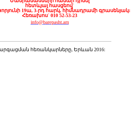
Մանրամասների
համար
դիմել
հետ
և
յալ
հասցեով
`
Կորյունի
19
ա
, 3-
րդ
հարկ
,
հիմնադրամի
գրասենյակ
:
Հեռախոս
` 010 52-53-23
info@barepasht.am
արգացման հեռանկարները, Երևան 2016: