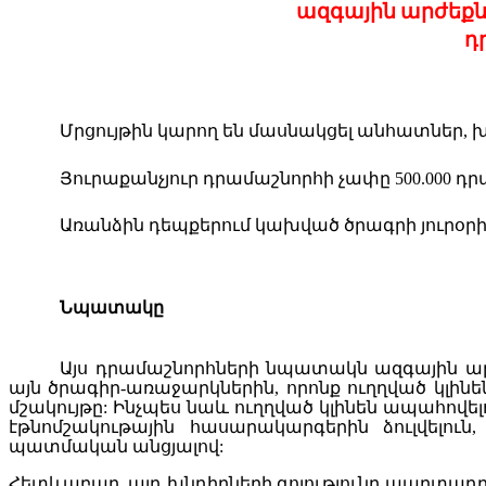
ազգային
արժեքն
դ
Մ
րցույթին
կարող
են
մասնակցել
անհատներ
,
խ
Յուրաքանչյուր
դ
րամաշնորհի
չափը
500.000
դր
Առանձին
դեպքերում
կախված
ծրագրի
յուրօր
Նպատակը
Այս
դրամաշնորհների
նպատակ
ն
ազգային
ա
այն
ծրագիր
-
առաջարկներին
,
որոնք
ուղղված
կլինե
մշակույթը
:
Ինչպես
նաև
ուղղված
կլինեն
ապահովել
էթնոմշակութային
հասարակարգերին
ձուլվելուն
պատմական
անցյալով
:
Հետևաբար
,
այդ
խնդիրների
գոյությունը
պարտադր