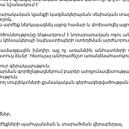
Դա
նշանակում
է
`
սարակական
կյանքի
կազմակերպման
սեփական
տա
տրոն
,
ն
արժեք
ներկայացնել
այլոց
համար
և
փոխառվել
այլ
րծունեությունը
ենթադրում
է
նորարարական
ոգու
ա
ա
կենսակերպի
նախատիպերի
ստեղծման
արժևորու
համազգային
խնդիր
,
այլ
ոչ
առանձին
անհատների
ատուկ
ձևեր
`
հետևյալ
անհրաժեշտ
առանձնահատկութ
ւր գերակայություն,
վարման գործընթացներում բարձր արդյունավետությ
ւթյուն,
ղ սուբյեկտների քանակական գերհագեցվածության
մներ
,
ժեքների պահպանման և տարածման վերաբերյալ
,