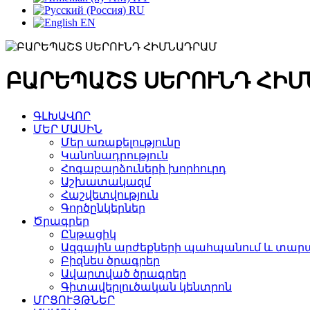
RU
EN
ԲԱՐԵՊԱՇՏ ՍԵՐՈՒՆԴ ՀԻ
ԳԼԽԱՎՈՐ
ՄԵՐ ՄԱՍԻՆ
Մեր առաքելությունը
Կանոնադրություն
Հոգաբարձուների խորհուրդ
Աշխատակազմ
Հաշվետվություն
Գործընկերներ
Ծրագրեր
Ընթացիկ
Ազգային արժեքների պահպանում և տարա
Բիզնես ծրագրեր
Ավարտված ծրագրեր
Գիտավերլուծական կենտրոն
ՄՐՑՈՒՅԹՆԵՐ