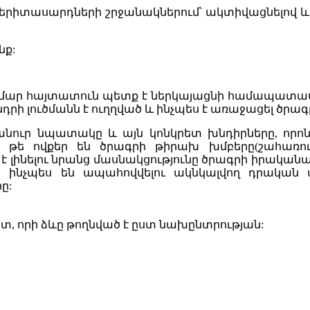
երիտասարդների
շրջանակներում՝ ակտիվացնելով
և
նք:
համար հայտատուն պետք է ներկայացնի համապատա
նդրի
լուծմանն
է
ուղղված
և
ինչպես
է
առաջացել
ծրագ
անուր
նպատակը
և
այն
կոնկրետ
խնդիրները
,
որո
 թե ովքեր են ծրագրի թիրախ խմբերը(շահառու
 է լինելու նրանց մասնակցությունը ծրագրի իրականա
ե ինչպես
են
ապահով
վ
ել
ու
ակնկալվող
դրական
ը:
յտ, որի
ձևը
թողնված
է
ըստ
նախընտրության
: