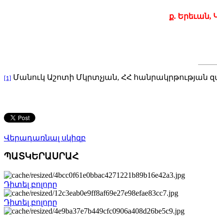
ք
.
Երեւան
,
Մանուկ Աշոտի Մկրտչյան, ՀՀ հանրակրթության զ
[1]
Վերադառնալ սկիզբ
ՊԱՏԿԵՐԱՍՐԱՀ
Դիտել բոլորը
Դիտել բոլորը