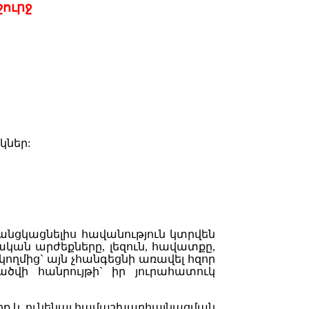
շուրջ
կներ
:
անցկացնելիս
հ
ավանություն
կտրվեն
ական
արժեքները
,
լեզուն
,
հավատքը
,
կողմից
`
այն
չհանգեցնի
առավել
հզոր
րածվի
հանրույթի
`
իր
յուրահատուկ
րք
և
ունենալ
համաշխարհայնացման