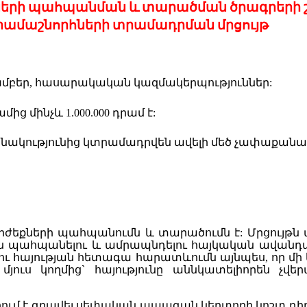
երի
պահպանման
և
տարածման
ծրագրերի
րամաշնորհ
ների
տրամադրման
մրցույթ
մբեր
,
հասարակական
կազմակերպություններ
:
ամ
ից
մինչև
1.000.000
դրամ
է
:
ինակությունից
կտրամադրվեն
ավելի
մեծ
չափաքանա
րժեքների
պահպանումն
և
տարածումն
է
:
Մրցույթն
ն
պահպանելու
և
ամրապնդելու
հայկական
ավանդ
ու
հայության
հետագա
հարատևումն
այնպես
,
որ
մի
,
մյուս
կողմից
`
հայությունը
աննկատելիորեն
չվե
ում
է
գրավել
սեփական
ապագան
կերտողի
կոշտ
դի