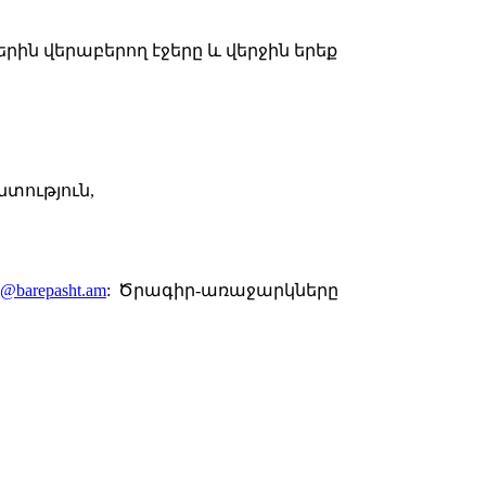
երի
ն
վերաբերո
ղ
էջեր
ը և վերջին երեք
նտություն
,
o@barepasht.am
:
Ծրագիր-առաջարկները