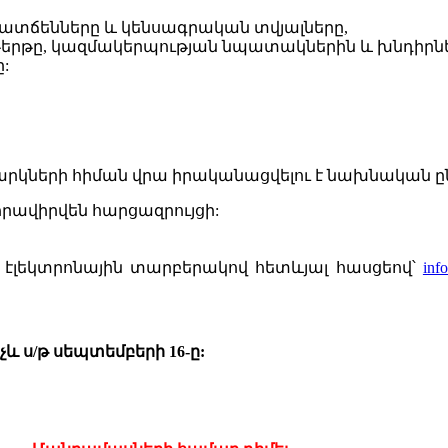
ատճենները
և
կենսագրական
տվյալները,
երթ
ը,
կազմակերպությա
ն
նպատակների
ն և
խնդիրն
:
արկների
հիման
վրա
իրականացվելու
է
նախնական
ը
հրավիրվեն
հարցազրույցի
:
էլեկտրոնային
տարբերակով
հետևյալ
հասցեով՝
inf
չև
ս/թ ս
եպտեմբերի
16-
ը
: