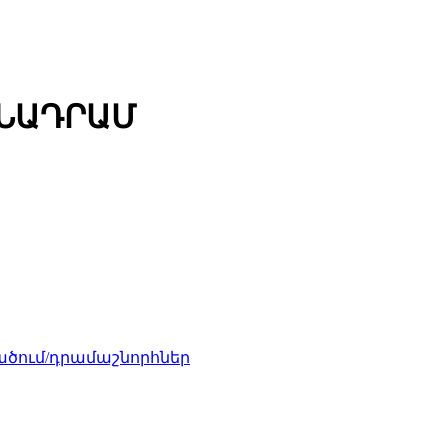
ՄՆԱԴՐԱՄ
ծում/դրամաշնորհներ