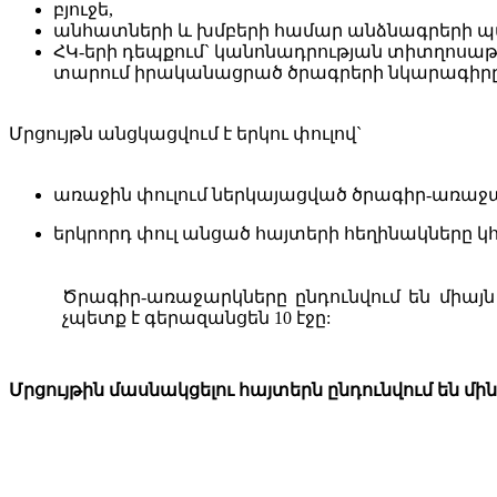
բյ
ուջե
,
անհատների և խմբերի համար
անձնագրերի
պ
ՀԿ-երի դեպքում`
կանոնադրությա
ն
տիտղոսաթ
տարում իրականացրած ծրագրերի նկարագիրը
Մրցույթն
անցկացվում
է
երկու
փուլով
`
ա
ռաջին
փուլում
ներկայացված
ծրագիր-առաջ
ե
րկրորդ
փուլ
անցած
հայտերի
հեղինակները
կ
Ծրագ
իր-առաջարկները
ընդունվում
են
միայն
չպետք է գերազանցեն 10 էջը:
Մրցույթին
մասնակցելու
հայտերն
ընդունվում
են
մին