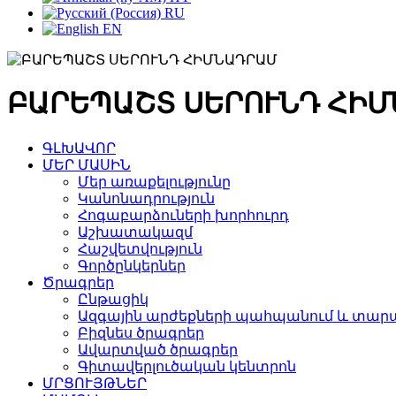
RU
EN
ԲԱՐԵՊԱՇՏ ՍԵՐՈՒՆԴ ՀԻ
ԳԼԽԱՎՈՐ
ՄԵՐ ՄԱՍԻՆ
Մեր առաքելությունը
Կանոնադրություն
Հոգաբարձուների խորհուրդ
Աշխատակազմ
Հաշվետվություն
Գործընկերներ
Ծրագրեր
Ընթացիկ
Ազգային արժեքների պահպանում և տարա
Բիզնես ծրագրեր
Ավարտված ծրագրեր
Գիտավերլուծական կենտրոն
ՄՐՑՈՒՅԹՆԵՐ