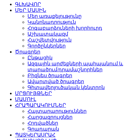
ԳԼԽԱՎՈՐ
ՄԵՐ ՄԱՍԻՆ
Մեր առաքելությունը
Կանոնադրություն
Հոգաբարձուների խորհուրդ
Աշխատակազմ
Հաշվետվություն
Գործընկերներ
Ծրագրեր
Ընթացիկ
Ազգային արժեքների պահպանում և
տարածում/դրամաշնորհներ
Բիզնես ծրագրեր
Ավարտված ծրագրեր
Գիտավերլուծական կենտրոն
ՄՐՑՈՒՅԹՆԵՐ
ՄԱՄՈՒԼ
ՀՐԱՊԱՐԱԿՈՒՄՆԵՐ
Հայտարարություններ
Հարցազրույցներ
Հոդվածներ
Գրադարան
ՊԱՏԿԵՐԱՍՐԱՀ