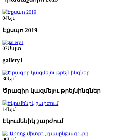
04
Նյմ
Էքսպո 2019
07
Սպտ
gallery1
30
Նյմ
Ծրագիր կազմելու թրեյնինգներ
14
Նյմ
Էկումենիկ շարժում
09
Նյմ