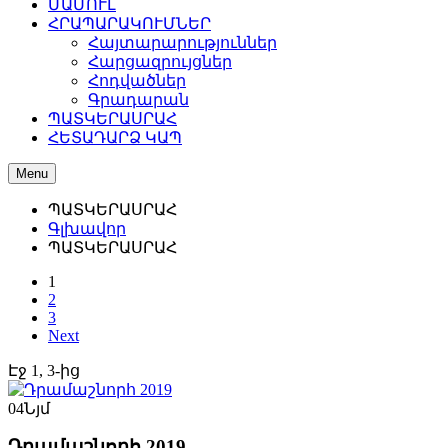
ՄԱՄՈՒԼ
ՀՐԱՊԱՐԱԿՈՒՄՆԵՐ
Հայտարարություններ
Հարցազրույցներ
Հոդվածներ
Գրադարան
ՊԱՏԿԵՐԱՍՐԱՀ
ՀԵՏԱԴԱՐՁ ԿԱՊ
Menu
ՊԱՏԿԵՐԱՍՐԱՀ
Գլխավոր
ՊԱՏԿԵՐԱՍՐԱՀ
1
2
3
Next
Էջ 1, 3-ից
04
Նյմ
Դրամաշնորհ 2019