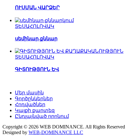
ՈՒՍՄԱՆ ՎԱՐՁԵՐ
ՏԵՍԱՀՈԼՈՎԱԿ
սեմինար-քննար
ՏԵՍԱՀՈԼՈՎԱԿ
ԳԻՏՈՒԹՅՈՒՆ ԵՎ
Մեր մասին
Գործընկերներ
Հոդվածներ
Կայքի քարտեզ
Ընդլայնված որոնում
Copyright © 2026 WEB DOMINANCE. All Rights Reserved
Designed by
WEB-DOMINANCE LLC