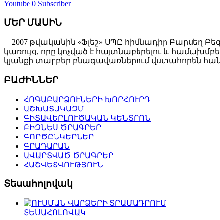
Youtube
0 Subscriber
ՄԵՐ ՄԱՍԻՆ
2007 թվականին «Ֆլեշ» ՍՊԸ հիմնադիր Բարսեղ Բե
կառույց, որը կոչված է հայտնաբերելու և համախ
կյանքի տարբեր բնագավառներում վստահորեն հանդ
ԲԱԺԻՆՆԵՐ
ՀՈԳԱԲԱՐՁՈՒՆԵՐԻ ԽՈՐՀՈՒՐԴ
ԱՇԽԱՏԱԿԱԶՄ
ԳԻՏԱՎԵՐԼՈՒԾԱԿԱՆ ԿԵՆՏՐՈՆ
ԲԻԶՆԵՍ ԾՐԱԳՐԵՐ
ԳՈՐԾԸՆԿԵՐՆԵՐ
ԳՐԱԴԱՐԱՆ
ԱՎԱՐՏՎԱԾ ԾՐԱԳՐԵՐ
ՀԱՇՎԵՏՎՈՒԹՅՈՒՆ
Տեսահոլովակ
ՏԵՍԱՀՈԼՈՎԱԿ