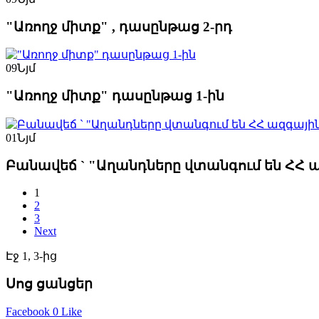
"Առողջ միտք" , դասընթաց 2-րդ
09
Նյմ
"Առողջ միտք" դասընթաց 1-ին
01
Նյմ
Բանավեճ ` "Աղանդները վտանգում են ՀՀ 
1
2
3
Next
Էջ 1, 3-ից
Սոց ցանցեր
Facebook
0 Like