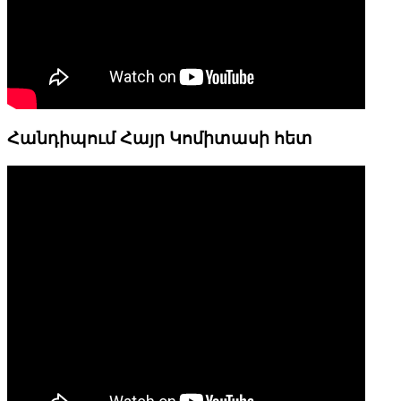
Հանդիպում Հայր Կոմիտասի հետ