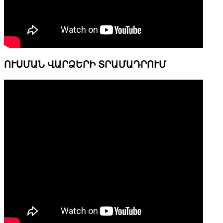
ՈՒՍՄԱՆ ՎԱՐՁԵՐԻ ՏՐԱՄԱԴՐՈՒՄ