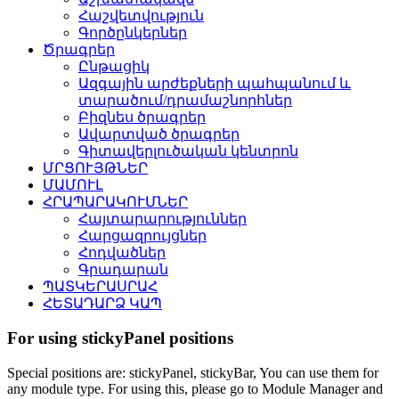
Հաշվետվություն
Գործընկերներ
Ծրագրեր
Ընթացիկ
Ազգային արժեքների պահպանում և
տարածում/դրամաշնորհներ
Բիզնես ծրագրեր
Ավարտված ծրագրեր
Գիտավերլուծական կենտրոն
ՄՐՑՈՒՅԹՆԵՐ
ՄԱՄՈՒԼ
ՀՐԱՊԱՐԱԿՈՒՄՆԵՐ
Հայտարարություններ
Հարցազրույցներ
Հոդվածներ
Գրադարան
ՊԱՏԿԵՐԱՍՐԱՀ
ՀԵՏԱԴԱՐՁ ԿԱՊ
For using stickyPanel positions
Special positions are: stickyPanel, stickyBar, You can use them for
any module type. For using this, please go to Module Manager and