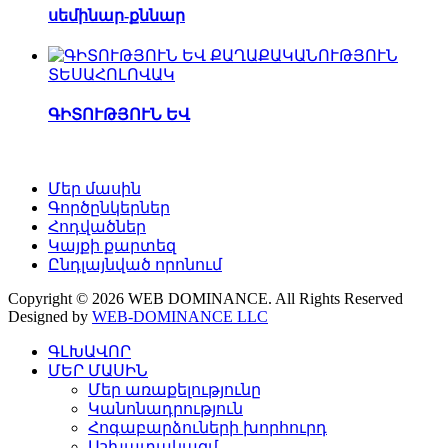
սեմինար-քննար
ՏԵՍԱՀՈԼՈՎԱԿ
ԳԻՏՈՒԹՅՈՒՆ ԵՎ
Մեր մասին
Գործընկերներ
Հոդվածներ
Կայքի քարտեզ
Ընդլայնված որոնում
Copyright © 2026 WEB DOMINANCE. All Rights Reserved
Designed by
WEB-DOMINANCE LLC
ԳԼԽԱՎՈՐ
ՄԵՐ ՄԱՍԻՆ
Մեր առաքելությունը
Կանոնադրություն
Հոգաբարձուների խորհուրդ
Աշխատակազմ