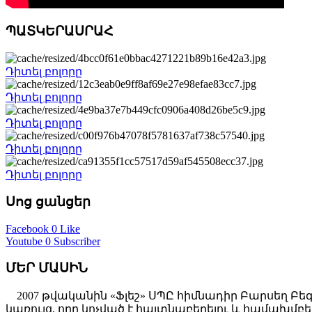
ՊԱՏԿԵՐԱՍՐԱՀ
Դիտել բոլորը
Դիտել բոլորը
Դիտել բոլորը
Դիտել բոլորը
Դիտել բոլորը
Սոց ցանցեր
Facebook
0 Like
Youtube
0 Subscriber
ՄԵՐ ՄԱՍԻՆ
2007 թվականին «Ֆլեշ» ՍՊԸ հիմնադիր Բարսեղ Բե
կառույց, որը կոչված է հայտնաբերելու և համախ