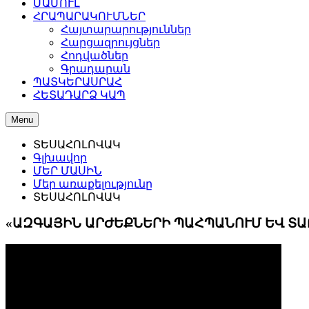
ՄԱՄՈՒԼ
ՀՐԱՊԱՐԱԿՈՒՄՆԵՐ
Հայտարարություններ
Հարցազրույցներ
Հոդվածներ
Գրադարան
ՊԱՏԿԵՐԱՍՐԱՀ
ՀԵՏԱԴԱՐՁ ԿԱՊ
Menu
ՏԵՍԱՀՈԼՈՎԱԿ
Գլխավոր
ՄԵՐ ՄԱՍԻՆ
Մեր առաքելությունը
ՏԵՍԱՀՈԼՈՎԱԿ
«ԱԶԳԱՅԻՆ ԱՐԺԵՔՆԵՐԻ ՊԱՀՊԱՆՈՒՄ ԵՎ ՏԱ