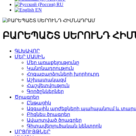
RU
EN
ԲԱՐԵՊԱՇՏ ՍԵՐՈՒՆԴ ՀԻ
ԳԼԽԱՎՈՐ
ՄԵՐ ՄԱՍԻՆ
Մեր առաքելությունը
Կանոնադրություն
Հոգաբարձուների խորհուրդ
Աշխատակազմ
Հաշվետվություն
Գործընկերներ
Ծրագրեր
Ընթացիկ
Ազգային արժեքների պահպանում և տարա
Բիզնես ծրագրեր
Ավարտված ծրագրեր
Գիտավերլուծական կենտրոն
ՄՐՑՈՒՅԹՆԵՐ