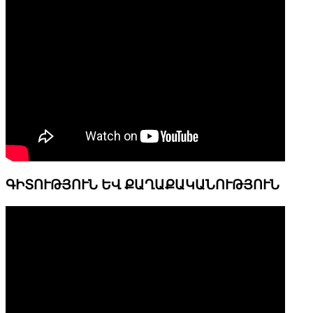
ԳԻՏՈՒԹՅՈՒՆ ԵՎ ՔԱՂԱՔԱԿԱՆՈՒԹՅՈՒՆ