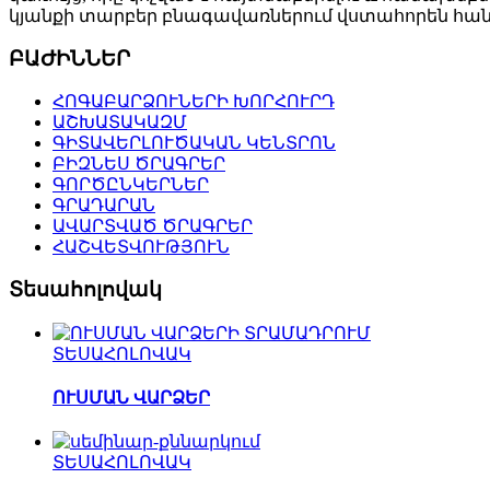
կյանքի տարբեր բնագավառներում վստահորեն հանդ
ԲԱԺԻՆՆԵՐ
ՀՈԳԱԲԱՐՁՈՒՆԵՐԻ ԽՈՐՀՈՒՐԴ
ԱՇԽԱՏԱԿԱԶՄ
ԳԻՏԱՎԵՐԼՈՒԾԱԿԱՆ ԿԵՆՏՐՈՆ
ԲԻԶՆԵՍ ԾՐԱԳՐԵՐ
ԳՈՐԾԸՆԿԵՐՆԵՐ
ԳՐԱԴԱՐԱՆ
ԱՎԱՐՏՎԱԾ ԾՐԱԳՐԵՐ
ՀԱՇՎԵՏՎՈՒԹՅՈՒՆ
Տեսահոլովակ
ՏԵՍԱՀՈԼՈՎԱԿ
ՈՒՍՄԱՆ ՎԱՐՁԵՐ
ՏԵՍԱՀՈԼՈՎԱԿ