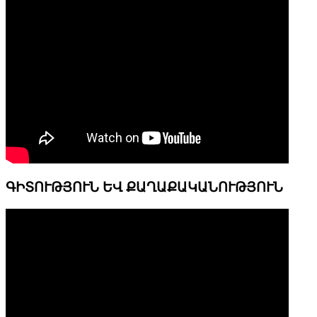
ԳԻՏՈՒԹՅՈՒՆ ԵՎ ՔԱՂԱՔԱԿԱՆՈՒԹՅՈՒՆ