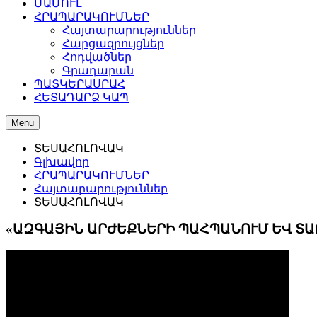
ՄԱՄՈՒԼ
ՀՐԱՊԱՐԱԿՈՒՄՆԵՐ
Հայտարարություններ
Հարցազրույցներ
Հոդվածներ
Գրադարան
ՊԱՏԿԵՐԱՍՐԱՀ
ՀԵՏԱԴԱՐՁ ԿԱՊ
Menu
ՏԵՍԱՀՈԼՈՎԱԿ
Գլխավոր
ՀՐԱՊԱՐԱԿՈՒՄՆԵՐ
Հայտարարություններ
ՏԵՍԱՀՈԼՈՎԱԿ
«ԱԶԳԱՅԻՆ ԱՐԺԵՔՆԵՐԻ ՊԱՀՊԱՆՈՒՄ ԵՎ ՏԱ