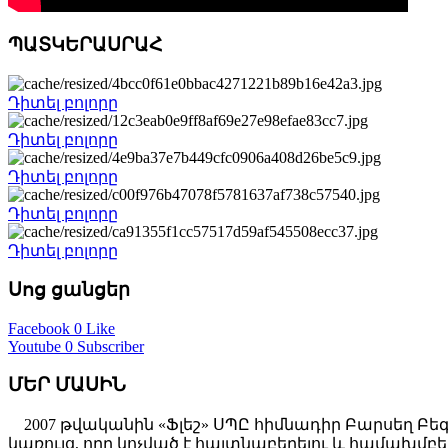
ՊԱՏԿԵՐԱՍՐԱՀ
Դիտել բոլորը
Դիտել բոլորը
Դիտել բոլորը
Դիտել բոլորը
Դիտել բոլորը
Սոց ցանցեր
Facebook
0 Like
Youtube
0 Subscriber
ՄԵՐ ՄԱՍԻՆ
2007 թվականին «Ֆլեշ» ՍՊԸ հիմնադիր Բարսեղ Բե
կառույց, որը կոչված է հայտնաբերելու և համախ