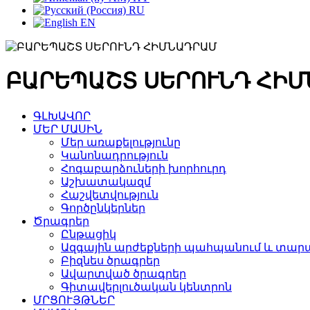
RU
EN
ԲԱՐԵՊԱՇՏ ՍԵՐՈՒՆԴ ՀԻ
ԳԼԽԱՎՈՐ
ՄԵՐ ՄԱՍԻՆ
Մեր առաքելությունը
Կանոնադրություն
Հոգաբարձուների խորհուրդ
Աշխատակազմ
Հաշվետվություն
Գործընկերներ
Ծրագրեր
Ընթացիկ
Ազգային արժեքների պահպանում և տարա
Բիզնես ծրագրեր
Ավարտված ծրագրեր
Գիտավերլուծական կենտրոն
ՄՐՑՈՒՅԹՆԵՐ