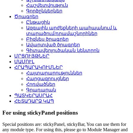
Հաշվետվություն
Գործընկերներ
Ծրագրեր
Ընթացիկ
Ազգային արժեքների պահպանում և
տարածում/դրամաշնորհներ
Բիզնես ծրագրեր
Ավարտված ծրագրեր
Գիտավերլուծական կենտրոն
ՄՐՑՈՒՅԹՆԵՐ
ՄԱՄՈՒԼ
ՀՐԱՊԱՐԱԿՈՒՄՆԵՐ
Հայտարարություններ
Հարցազրույցներ
Հոդվածներ
Գրադարան
ՊԱՏԿԵՐԱՍՐԱՀ
ՀԵՏԱԴԱՐՁ ԿԱՊ
For using stickyPanel positions
Special positions are: stickyPanel, stickyBar, You can use them for
any module type. For using this, please go to Module Manager and