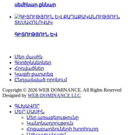
սեմինար-քննար
ՏԵՍԱՀՈԼՈՎԱԿ
ԳԻՏՈՒԹՅՈՒՆ ԵՎ
Մեր մասին
Գործընկերներ
Հոդվածներ
Կայքի քարտեզ
Ընդլայնված որոնում
Copyright © 2026 WEB DOMINANCE. All Rights Reserved
Designed by
WEB-DOMINANCE LLC
ԳԼԽԱՎՈՐ
ՄԵՐ ՄԱՍԻՆ
Մեր առաքելությունը
Կանոնադրություն
Հոգաբարձուների խորհուրդ
Աշխատակազմ