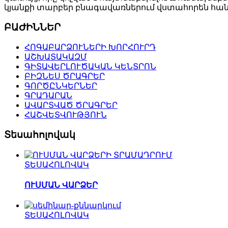
կյանքի տարբեր բնագավառներում վստահորեն հանդ
ԲԱԺԻՆՆԵՐ
ՀՈԳԱԲԱՐՁՈՒՆԵՐԻ ԽՈՐՀՈՒՐԴ
ԱՇԽԱՏԱԿԱԶՄ
ԳԻՏԱՎԵՐԼՈՒԾԱԿԱՆ ԿԵՆՏՐՈՆ
ԲԻԶՆԵՍ ԾՐԱԳՐԵՐ
ԳՈՐԾԸՆԿԵՐՆԵՐ
ԳՐԱԴԱՐԱՆ
ԱՎԱՐՏՎԱԾ ԾՐԱԳՐԵՐ
ՀԱՇՎԵՏՎՈՒԹՅՈՒՆ
Տեսահոլովակ
ՏԵՍԱՀՈԼՈՎԱԿ
ՈՒՍՄԱՆ ՎԱՐՁԵՐ
ՏԵՍԱՀՈԼՈՎԱԿ