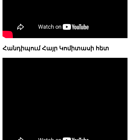
Հանդիպում Հայր Կոմիտասի հետ