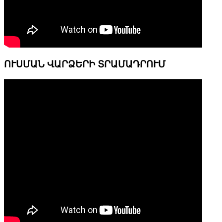
ՈՒՍՄԱՆ ՎԱՐՁԵՐԻ ՏՐԱՄԱԴՐՈՒՄ