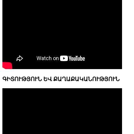
ԳԻՏՈՒԹՅՈՒՆ ԵՎ ՔԱՂԱՔԱԿԱՆՈՒԹՅՈՒՆ