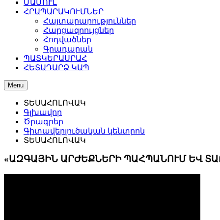
ՄԱՄՈՒԼ
ՀՐԱՊԱՐԱԿՈՒՄՆԵՐ
Հայտարարություններ
Հարցազրույցներ
Հոդվածներ
Գրադարան
ՊԱՏԿԵՐԱՍՐԱՀ
ՀԵՏԱԴԱՐՁ ԿԱՊ
Menu
ՏԵՍԱՀՈԼՈՎԱԿ
Գլխավոր
Ծրագրեր
Գիտավերլուծական կենտրոն
ՏԵՍԱՀՈԼՈՎԱԿ
«ԱԶԳԱՅԻՆ ԱՐԺԵՔՆԵՐԻ ՊԱՀՊԱՆՈՒՄ ԵՎ ՏԱ