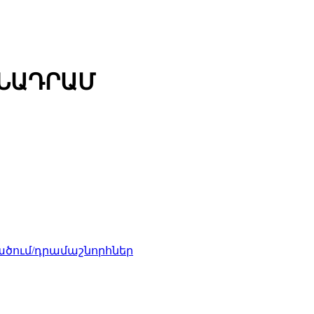
ՄՆԱԴՐԱՄ
ծում/դրամաշնորհներ