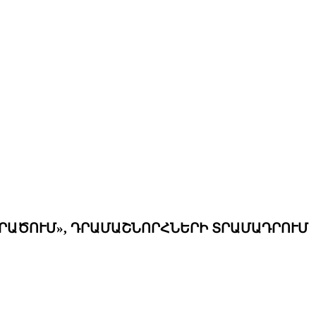
ՐԱԾՈՒՄ», ԴՐԱՄԱՇՆՈՐՀՆԵՐԻ ՏՐԱՄԱԴՐՈՒՄ