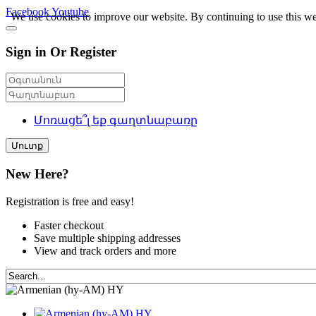
Facebook
Youtube
We use cookies to improve our website. By continuing to use this we
Sign in Or Register
Մոռացե՞լ եք գաղտնաբառը
Մուտք
New Here?
Registration is free and easy!
Faster checkout
Save multiple shipping addresses
View and track orders and more
HY
HY