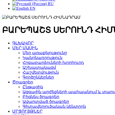
RU
EN
ԲԱՐԵՊԱՇՏ ՍԵՐՈՒՆԴ ՀԻ
ԳԼԽԱՎՈՐ
ՄԵՐ ՄԱՍԻՆ
Մեր առաքելությունը
Կանոնադրություն
Հոգաբարձուների խորհուրդ
Աշխատակազմ
Հաշվետվություն
Գործընկերներ
Ծրագրեր
Ընթացիկ
Ազգային արժեքների պահպանում և տարա
Բիզնես ծրագրեր
Ավարտված ծրագրեր
Գիտավերլուծական կենտրոն
ՄՐՑՈՒՅԹՆԵՐ