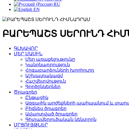
RU
EN
ԲԱՐԵՊԱՇՏ ՍԵՐՈՒՆԴ ՀԻ
ԳԼԽԱՎՈՐ
ՄԵՐ ՄԱՍԻՆ
Մեր առաքելությունը
Կանոնադրություն
Հոգաբարձուների խորհուրդ
Աշխատակազմ
Հաշվետվություն
Գործընկերներ
Ծրագրեր
Ընթացիկ
Ազգային արժեքների պահպանում և տարա
Բիզնես ծրագրեր
Ավարտված ծրագրեր
Գիտավերլուծական կենտրոն
ՄՐՑՈՒՅԹՆԵՐ