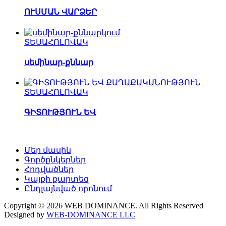
ՈՒՍՄԱՆ ՎԱՐՁԵՐ
ՏԵՍԱՀՈԼՈՎԱԿ
սեմինար-քննար
ՏԵՍԱՀՈԼՈՎԱԿ
ԳԻՏՈՒԹՅՈՒՆ ԵՎ
Մեր մասին
Գործընկերներ
Հոդվածներ
Կայքի քարտեզ
Ընդլայնված որոնում
Copyright © 2026 WEB DOMINANCE. All Rights Reserved
Designed by
WEB-DOMINANCE LLC