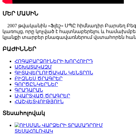
ՄԵՐ ՄԱՍԻՆ
2007 թվականին «Ֆլեշ» ՍՊԸ հիմնադիր Բարսեղ Բե
կառույց, որը կոչված է հայտնաբերելու և համախ
կյանքի տարբեր բնագավառներում վստահորեն հանդ
ԲԱԺԻՆՆԵՐ
ՀՈԳԱԲԱՐՁՈՒՆԵՐԻ ԽՈՐՀՈՒՐԴ
ԱՇԽԱՏԱԿԱԶՄ
ԳԻՏԱՎԵՐԼՈՒԾԱԿԱՆ ԿԵՆՏՐՈՆ
ԲԻԶՆԵՍ ԾՐԱԳՐԵՐ
ԳՈՐԾԸՆԿԵՐՆԵՐ
ԳՐԱԴԱՐԱՆ
ԱՎԱՐՏՎԱԾ ԾՐԱԳՐԵՐ
ՀԱՇՎԵՏՎՈՒԹՅՈՒՆ
Տեսահոլովակ
ՏԵՍԱՀՈԼՈՎԱԿ