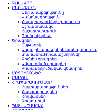
ԳԼԽԱՎՈՐ
ՄԵՐ ՄԱՍԻՆ
Մեր առաքելությունը
Կանոնադրություն
Հոգաբարձուների խորհուրդ
Աշխատակազմ
Հաշվետվություն
Գործընկերներ
Ծրագրեր
Ընթացիկ
Ազգային արժեքների պահպանում և
տարածում/դրամաշնորհներ
Բիզնես ծրագրեր
Ավարտված ծրագրեր
Գիտավերլուծական կենտրոն
ՄՐՑՈՒՅԹՆԵՐ
ՄԱՄՈՒԼ
ՀՐԱՊԱՐԱԿՈՒՄՆԵՐ
Հայտարարություններ
Հարցազրույցներ
Հոդվածներ
Գրադարան
ՊԱՏԿԵՐԱՍՐԱՀ