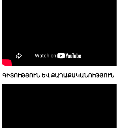
ԳԻՏՈՒԹՅՈՒՆ ԵՎ ՔԱՂԱՔԱԿԱՆՈՒԹՅՈՒՆ