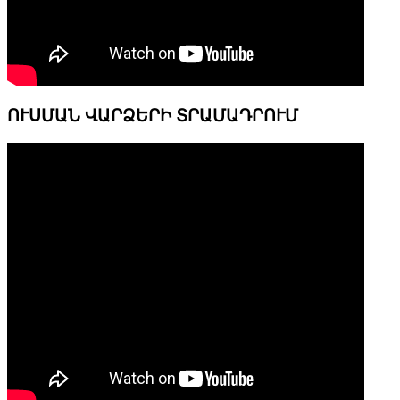
ՈՒՍՄԱՆ ՎԱՐՁԵՐԻ ՏՐԱՄԱԴՐՈՒՄ