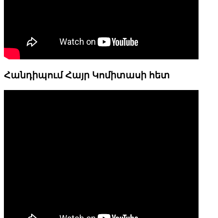
Հանդիպում Հայր Կոմիտասի հետ