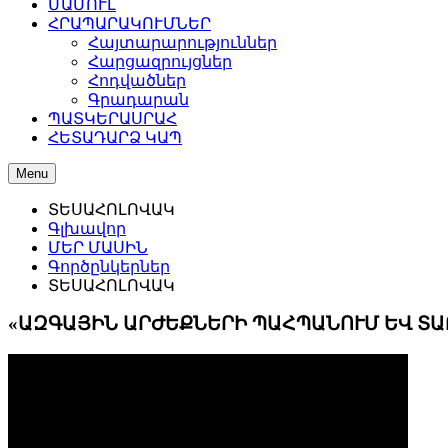
ՄԱՄՈՒԼ
ՀՐԱՊԱՐԱԿՈՒՄՆԵՐ
Հայտարարություններ
Հարցազրույցներ
Հոդվածներ
Գրադարան
ՊԱՏԿԵՐԱՍՐԱՀ
ՀԵՏԱԴԱՐՁ ԿԱՊ
Menu
ՏԵՍԱՀՈԼՈՎԱԿ
Գլխավոր
ՄԵՐ ՄԱՍԻՆ
Գործընկերներ
ՏԵՍԱՀՈԼՈՎԱԿ
«ԱԶԳԱՅԻՆ ԱՐԺԵՔՆԵՐԻ ՊԱՀՊԱՆՈՒՄ ԵՎ ՏԱ