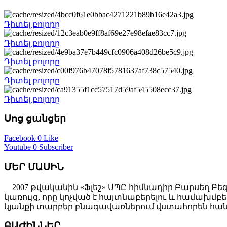
Դիտել բոլորը
Դիտել բոլորը
Դիտել բոլորը
Դիտել բոլորը
Դիտել բոլորը
Սոց ցանցեր
Facebook
0 Like
Youtube
0 Subscriber
ՄԵՐ ՄԱՍԻՆ
2007 թվականին «Ֆլեշ» ՍՊԸ հիմնադիր Բարսեղ Բե
կառույց, որը կոչված է հայտնաբերելու և համախ
կյանքի տարբեր բնագավառներում վստահորեն հանդ
ԲԱԺԻՆՆԵՐ