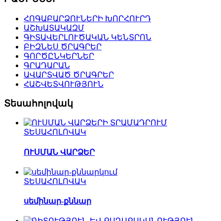
ՀՈԳԱԲԱՐՁՈՒՆԵՐԻ ԽՈՐՀՈՒՐԴ
ԱՇԽԱՏԱԿԱԶՄ
ԳԻՏԱՎԵՐԼՈՒԾԱԿԱՆ ԿԵՆՏՐՈՆ
ԲԻԶՆԵՍ ԾՐԱԳՐԵՐ
ԳՈՐԾԸՆԿԵՐՆԵՐ
ԳՐԱԴԱՐԱՆ
ԱՎԱՐՏՎԱԾ ԾՐԱԳՐԵՐ
ՀԱՇՎԵՏՎՈՒԹՅՈՒՆ
Տեսահոլովակ
ՏԵՍԱՀՈԼՈՎԱԿ
ՈՒՍՄԱՆ ՎԱՐՁԵՐ
ՏԵՍԱՀՈԼՈՎԱԿ
սեմինար-քննար