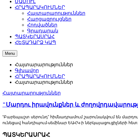
ՄԱՄՈՒԼ
ՀՐԱՊԱՐԱԿՈՒՄՆԵՐ
Հայտարարություններ
Հարցազրույցներ
Հոդվածներ
Գրադարան
ՊԱՏԿԵՐԱՍՐԱՀ
ՀԵՏԱԴԱՐՁ ԿԱՊ
Menu
Հայտարարություններ
Գլխավոր
ՀՐԱՊԱՐԱԿՈՒՄՆԵՐ
Հայտարարություններ
Հայտարարություններ
"Մարդու իրավունքներ և ժողովրդավարութ
“Բարեպաշտ սերունդ” հիմնադրամում շարունակվում են մարդու
ունեցավ հանդիպում-սեմինար ԵԱՀԿ-ի ներկայացուցիչների հետ
ՊԱՏԿԵՐԱՍՐԱՀ