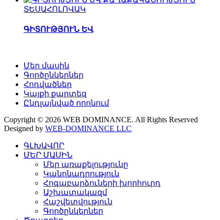
ՏԵՍԱՀՈԼՈՎԱԿ
ԳԻՏՈՒԹՅՈՒՆ ԵՎ
Մեր մասին
Գործընկերներ
Հոդվածներ
Կայքի քարտեզ
Ընդլայնված որոնում
Copyright © 2026 WEB DOMINANCE. All Rights Reserved
Designed by
WEB-DOMINANCE LLC
ԳԼԽԱՎՈՐ
ՄԵՐ ՄԱՍԻՆ
Մեր առաքելությունը
Կանոնադրություն
Հոգաբարձուների խորհուրդ
Աշխատակազմ
Հաշվետվություն
Գործընկերներ