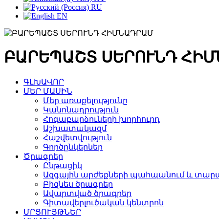
RU
EN
ԲԱՐԵՊԱՇՏ ՍԵՐՈՒՆԴ ՀԻ
ԳԼԽԱՎՈՐ
ՄԵՐ ՄԱՍԻՆ
Մեր առաքելությունը
Կանոնադրություն
Հոգաբարձուների խորհուրդ
Աշխատակազմ
Հաշվետվություն
Գործընկերներ
Ծրագրեր
Ընթացիկ
Ազգային արժեքների պահպանում և տարա
Բիզնես ծրագրեր
Ավարտված ծրագրեր
Գիտավերլուծական կենտրոն
ՄՐՑՈՒՅԹՆԵՐ