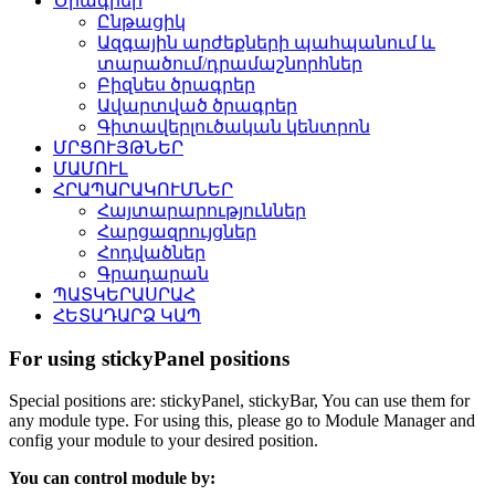
Ծրագրեր
Ընթացիկ
Ազգային արժեքների պահպանում և
տարածում/դրամաշնորհներ
Բիզնես ծրագրեր
Ավարտված ծրագրեր
Գիտավերլուծական կենտրոն
ՄՐՑՈՒՅԹՆԵՐ
ՄԱՄՈՒԼ
ՀՐԱՊԱՐԱԿՈՒՄՆԵՐ
Հայտարարություններ
Հարցազրույցներ
Հոդվածներ
Գրադարան
ՊԱՏԿԵՐԱՍՐԱՀ
ՀԵՏԱԴԱՐՁ ԿԱՊ
For using stickyPanel positions
Special positions are: stickyPanel, stickyBar, You can use them for
any module type. For using this, please go to Module Manager and
config your module to your desired position.
You can control module by: