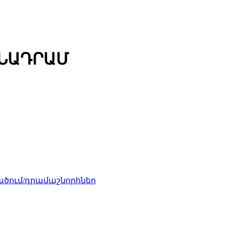
ՄՆԱԴՐԱՄ
ծում/դրամաշնորհներ