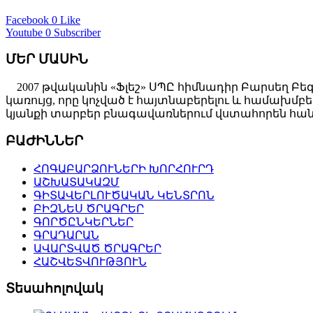
Facebook
0 Like
Youtube
0 Subscriber
ՄԵՐ ՄԱՍԻՆ
2007 թվականին «Ֆլեշ» ՍՊԸ հիմնադիր Բարսեղ Բե
կառույց, որը կոչված է հայտնաբերելու և համախ
կյանքի տարբեր բնագավառներում վստահորեն հանդ
ԲԱԺԻՆՆԵՐ
ՀՈԳԱԲԱՐՁՈՒՆԵՐԻ ԽՈՐՀՈՒՐԴ
ԱՇԽԱՏԱԿԱԶՄ
ԳԻՏԱՎԵՐԼՈՒԾԱԿԱՆ ԿԵՆՏՐՈՆ
ԲԻԶՆԵՍ ԾՐԱԳՐԵՐ
ԳՈՐԾԸՆԿԵՐՆԵՐ
ԳՐԱԴԱՐԱՆ
ԱՎԱՐՏՎԱԾ ԾՐԱԳՐԵՐ
ՀԱՇՎԵՏՎՈՒԹՅՈՒՆ
Տեսահոլովակ