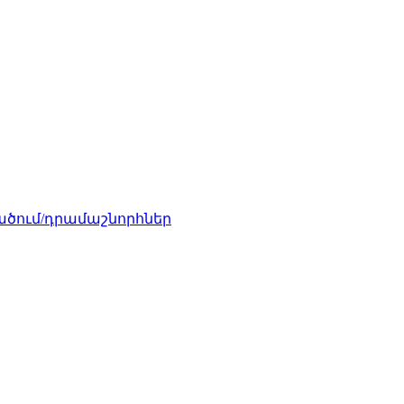
ծում/դրամաշնորհներ