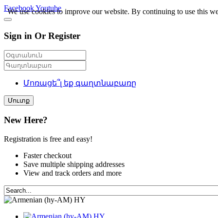
Facebook
Youtube
We use cookies to improve our website. By continuing to use this we
Sign in Or Register
Մոռացե՞լ եք գաղտնաբառը
Մուտք
New Here?
Registration is free and easy!
Faster checkout
Save multiple shipping addresses
View and track orders and more
HY
HY