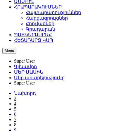
ՄԱՄՈՒԼ
ՀՐԱՊԱՐԱԿՈՒՄՆԵՐ
Հայտարարություններ
Հարցազրույցներ
Հոդվածներ
Գրադարան
ՊԱՏԿԵՐԱՍՐԱՀ
ՀԵՏԱԴԱՐՁ ԿԱՊ
Menu
Super User
Գլխավոր
ՄԵՐ ՄԱՍԻՆ
Մեր առաքելությունը
Super User
Նախորդ
3
4
5
6
7
8
9