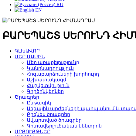
RU
EN
ԲԱՐԵՊԱՇՏ ՍԵՐՈՒՆԴ ՀԻ
ԳԼԽԱՎՈՐ
ՄԵՐ ՄԱՍԻՆ
Մեր առաքելությունը
Կանոնադրություն
Հոգաբարձուների խորհուրդ
Աշխատակազմ
Հաշվետվություն
Գործընկերներ
Ծրագրեր
Ընթացիկ
Ազգային արժեքների պահպանում և տարա
Բիզնես ծրագրեր
Ավարտված ծրագրեր
Գիտավերլուծական կենտրոն
ՄՐՑՈՒՅԹՆԵՐ