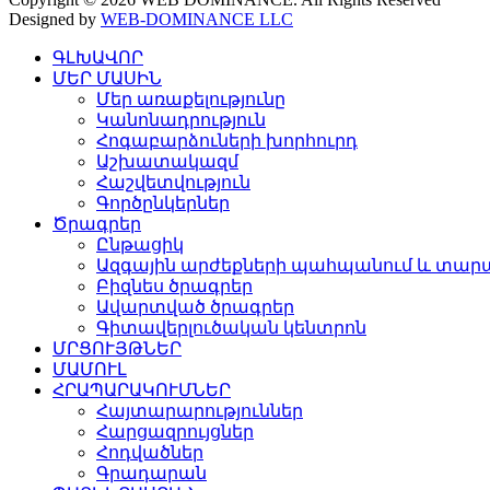
Designed by
WEB-DOMINANCE LLC
ԳԼԽԱՎՈՐ
ՄԵՐ ՄԱՍԻՆ
Մեր առաքելությունը
Կանոնադրություն
Հոգաբարձուների խորհուրդ
Աշխատակազմ
Հաշվետվություն
Գործընկերներ
Ծրագրեր
Ընթացիկ
Ազգային արժեքների պահպանում և տարա
Բիզնես ծրագրեր
Ավարտված ծրագրեր
Գիտավերլուծական կենտրոն
ՄՐՑՈՒՅԹՆԵՐ
ՄԱՄՈՒԼ
ՀՐԱՊԱՐԱԿՈՒՄՆԵՐ
Հայտարարություններ
Հարցազրույցներ
Հոդվածներ
Գրադարան