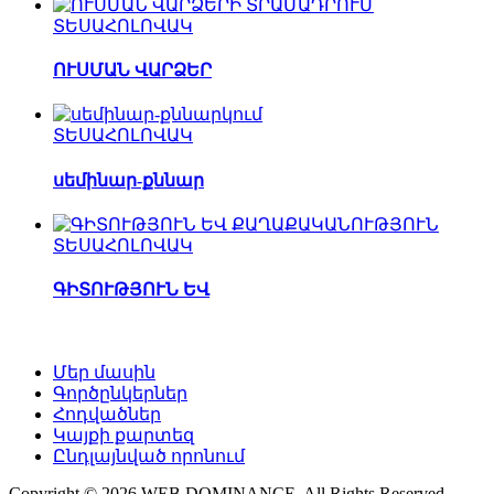
ՏԵՍԱՀՈԼՈՎԱԿ
ՈՒՍՄԱՆ ՎԱՐՁԵՐ
ՏԵՍԱՀՈԼՈՎԱԿ
սեմինար-քննար
ՏԵՍԱՀՈԼՈՎԱԿ
ԳԻՏՈՒԹՅՈՒՆ ԵՎ
Մեր մասին
Գործընկերներ
Հոդվածներ
Կայքի քարտեզ
Ընդլայնված որոնում
Copyright © 2026 WEB DOMINANCE. All Rights Reserved