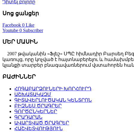
Դիտել բոլորը
Սոց ցանցեր
Facebook
0 Like
Youtube
0 Subscriber
ՄԵՐ ՄԱՍԻՆ
2007 թվականին «Ֆլեշ» ՍՊԸ հիմնադիր Բարսեղ Բե
կառույց, որը կոչված է հայտնաբերելու և համախ
կյանքի տարբեր բնագավառներում վստահորեն հանդ
ԲԱԺԻՆՆԵՐ
ՀՈԳԱԲԱՐՁՈՒՆԵՐԻ ԽՈՐՀՈՒՐԴ
ԱՇԽԱՏԱԿԱԶՄ
ԳԻՏԱՎԵՐԼՈՒԾԱԿԱՆ ԿԵՆՏՐՈՆ
ԲԻԶՆԵՍ ԾՐԱԳՐԵՐ
ԳՈՐԾԸՆԿԵՐՆԵՐ
ԳՐԱԴԱՐԱՆ
ԱՎԱՐՏՎԱԾ ԾՐԱԳՐԵՐ
ՀԱՇՎԵՏՎՈՒԹՅՈՒՆ