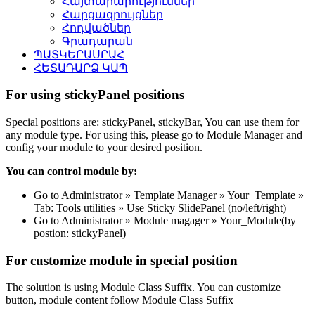
Հայտարարություններ
Հարցազրույցներ
Հոդվածներ
Գրադարան
ՊԱՏԿԵՐԱՍՐԱՀ
ՀԵՏԱԴԱՐՁ ԿԱՊ
For using stickyPanel positions
Special positions are: stickyPanel, stickyBar, You can use them for
any module type. For using this, please go to Module Manager and
config your module to your desired position.
You can control module by:
Go to Administrator » Template Manager » Your_Template »
Tab: Tools utilities » Use Sticky SlidePanel (no/left/right)
Go to Administrator » Module magager » Your_Module(by
postion: stickyPanel)
For customize module in special position
The solution is using Module Class Suffix. You can customize
button, module content follow Module Class Suffix