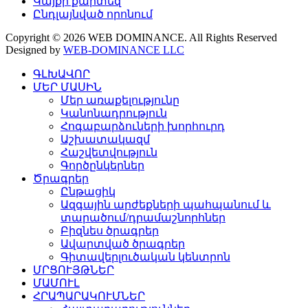
Կայքի քարտեզ
Ընդլայնված որոնում
Copyright © 2026 WEB DOMINANCE. All Rights Reserved
Designed by
WEB-DOMINANCE LLC
ԳԼԽԱՎՈՐ
ՄԵՐ ՄԱՍԻՆ
Մեր առաքելությունը
Կանոնադրություն
Հոգաբարձուների խորհուրդ
Աշխատակազմ
Հաշվետվություն
Գործընկերներ
Ծրագրեր
Ընթացիկ
Ազգային արժեքների պահպանում և
տարածում/դրամաշնորհներ
Բիզնես ծրագրեր
Ավարտված ծրագրեր
Գիտավերլուծական կենտրոն
ՄՐՑՈՒՅԹՆԵՐ
ՄԱՄՈՒԼ
ՀՐԱՊԱՐԱԿՈՒՄՆԵՐ