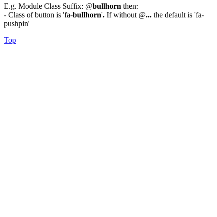
E.g. Module Class Suffix: @
bullhorn
then:
- Class of button is 'fa-
bullhorn
'
.
If without @
...
the default is 'fa-
pushpin'
Top