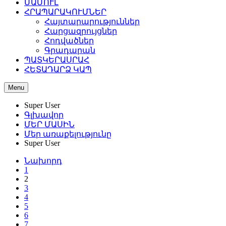
ՄԱՄՈՒԼ
ՀՐԱՊԱՐԱԿՈՒՄՆԵՐ
Հայտարարություններ
Հարցազրույցներ
Հոդվածներ
Գրադարան
ՊԱՏԿԵՐԱՍՐԱՀ
ՀԵՏԱԴԱՐՁ ԿԱՊ
Menu
Super User
Գլխավոր
ՄԵՐ ՄԱՍԻՆ
Մեր առաքելությունը
Super User
Նախորդ
1
2
3
4
5
6
7