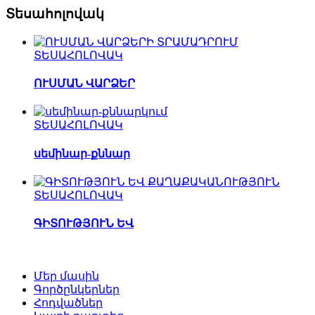
Տեսահոլովակ
ՏԵՍԱՀՈԼՈՎԱԿ
ՈՒՍՄԱՆ ՎԱՐՁԵՐ
ՏԵՍԱՀՈԼՈՎԱԿ
սեմինար-քննար
ՏԵՍԱՀՈԼՈՎԱԿ
ԳԻՏՈՒԹՅՈՒՆ ԵՎ
Մեր մասին
Գործընկերներ
Հոդվածներ