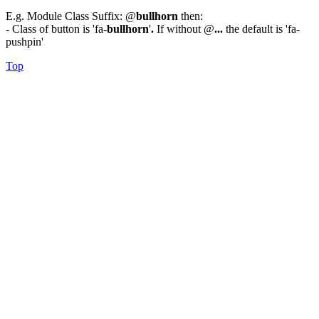
E.g. Module Class Suffix: @
bullhorn
then:
- Class of button is 'fa-
bullhorn
'
.
If without @
...
the default is 'fa-
pushpin'
Top