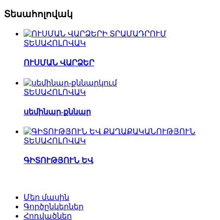
Տեսահոլովակ
ՏԵՍԱՀՈԼՈՎԱԿ
ՈՒՍՄԱՆ ՎԱՐՁԵՐ
ՏԵՍԱՀՈԼՈՎԱԿ
սեմինար-քննար
ՏԵՍԱՀՈԼՈՎԱԿ
ԳԻՏՈՒԹՅՈՒՆ ԵՎ
Մեր մասին
Գործընկերներ
Հոդվածներ