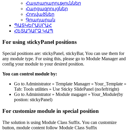
Հայտարարություններ
Հարցազրույցներ
Հոդվածներ
Գրադարան
ՊԱՏԿԵՐԱՍՐԱՀ
ՀԵՏԱԴԱՐՁ ԿԱՊ
For using stickyPanel positions
Special positions are: stickyPanel, stickyBar, You can use them for
any module type. For using this, please go to Module Manager and
config your module to your desired position.
You can control module by:
Go to Administrator » Template Manager » Your_Template »
Tab: Tools utilities » Use Sticky SlidePanel (no/left/right)
Go to Administrator » Module magager » Your_Module(by
postion: stickyPanel)
For customize module in special position
The solution is using Module Class Suffix. You can customize
button, module content follow Module Class Suffix