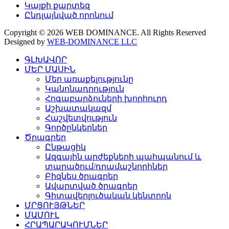
Կայքի քարտեզ
Ընդլայնված որոնում
Copyright © 2026 WEB DOMINANCE. All Rights Reserved
Designed by
WEB-DOMINANCE LLC
ԳԼԽԱՎՈՐ
ՄԵՐ ՄԱՍԻՆ
Մեր առաքելությունը
Կանոնադրություն
Հոգաբարձուների խորհուրդ
Աշխատակազմ
Հաշվետվություն
Գործընկերներ
Ծրագրեր
Ընթացիկ
Ազգային արժեքների պահպանում և
տարածում/դրամաշնորհներ
Բիզնես ծրագրեր
Ավարտված ծրագրեր
Գիտավերլուծական կենտրոն
ՄՐՑՈՒՅԹՆԵՐ
ՄԱՄՈՒԼ
ՀՐԱՊԱՐԱԿՈՒՄՆԵՐ