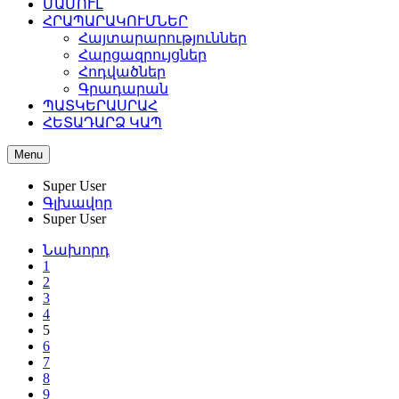
ՄԱՄՈՒԼ
ՀՐԱՊԱՐԱԿՈՒՄՆԵՐ
Հայտարարություններ
Հարցազրույցներ
Հոդվածներ
Գրադարան
ՊԱՏԿԵՐԱՍՐԱՀ
ՀԵՏԱԴԱՐՁ ԿԱՊ
Menu
Super User
Գլխավոր
Super User
Նախորդ
1
2
3
4
5
6
7
8
9