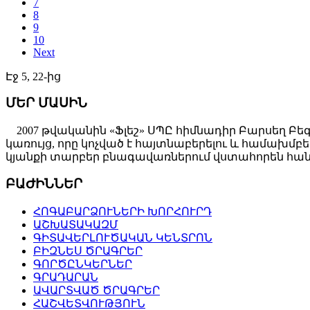
7
8
9
10
Next
Էջ 5, 22-ից
ՄԵՐ ՄԱՍԻՆ
2007 թվականին «Ֆլեշ» ՍՊԸ հիմնադիր Բարսեղ Բե
կառույց, որը կոչված է հայտնաբերելու և համախ
կյանքի տարբեր բնագավառներում վստահորեն հանդ
ԲԱԺԻՆՆԵՐ
ՀՈԳԱԲԱՐՁՈՒՆԵՐԻ ԽՈՐՀՈՒՐԴ
ԱՇԽԱՏԱԿԱԶՄ
ԳԻՏԱՎԵՐԼՈՒԾԱԿԱՆ ԿԵՆՏՐՈՆ
ԲԻԶՆԵՍ ԾՐԱԳՐԵՐ
ԳՈՐԾԸՆԿԵՐՆԵՐ
ԳՐԱԴԱՐԱՆ
ԱՎԱՐՏՎԱԾ ԾՐԱԳՐԵՐ
ՀԱՇՎԵՏՎՈՒԹՅՈՒՆ