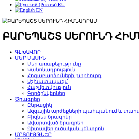
RU
EN
ԲԱՐԵՊԱՇՏ ՍԵՐՈՒՆԴ ՀԻ
ԳԼԽԱՎՈՐ
ՄԵՐ ՄԱՍԻՆ
Մեր առաքելությունը
Կանոնադրություն
Հոգաբարձուների խորհուրդ
Աշխատակազմ
Հաշվետվություն
Գործընկերներ
Ծրագրեր
Ընթացիկ
Ազգային արժեքների պահպանում և տարա
Բիզնես ծրագրեր
Ավարտված ծրագրեր
Գիտավերլուծական կենտրոն
ՄՐՑՈՒՅԹՆԵՐ