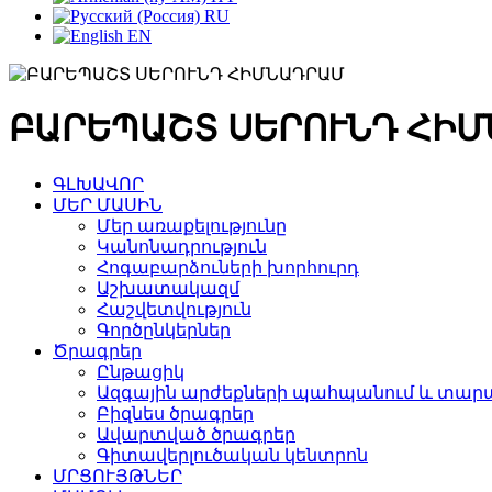
RU
EN
ԲԱՐԵՊԱՇՏ ՍԵՐՈՒՆԴ ՀԻ
ԳԼԽԱՎՈՐ
ՄԵՐ ՄԱՍԻՆ
Մեր առաքելությունը
Կանոնադրություն
Հոգաբարձուների խորհուրդ
Աշխատակազմ
Հաշվետվություն
Գործընկերներ
Ծրագրեր
Ընթացիկ
Ազգային արժեքների պահպանում և տարա
Բիզնես ծրագրեր
Ավարտված ծրագրեր
Գիտավերլուծական կենտրոն
ՄՐՑՈՒՅԹՆԵՐ