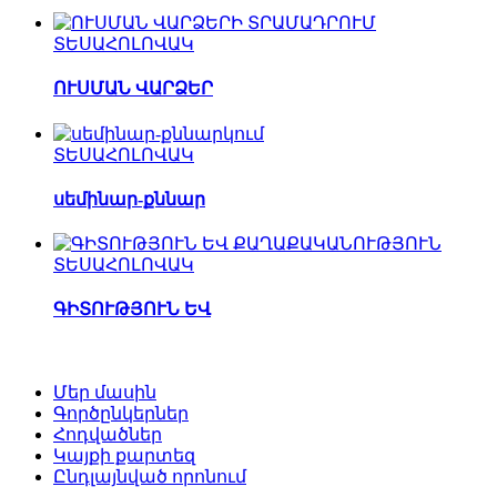
ՏԵՍԱՀՈԼՈՎԱԿ
ՈՒՍՄԱՆ ՎԱՐՁԵՐ
ՏԵՍԱՀՈԼՈՎԱԿ
սեմինար-քննար
ՏԵՍԱՀՈԼՈՎԱԿ
ԳԻՏՈՒԹՅՈՒՆ ԵՎ
Մեր մասին
Գործընկերներ
Հոդվածներ
Կայքի քարտեզ
Ընդլայնված որոնում