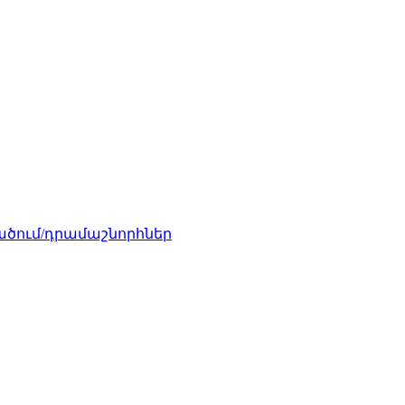
ծում/դրամաշնորհներ