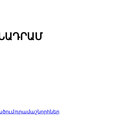
ՄՆԱԴՐԱՄ
ծում/դրամաշնորհներ