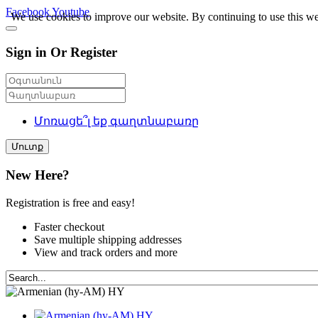
Facebook
Youtube
We use cookies to improve our website. By continuing to use this we
Sign in Or Register
Մոռացե՞լ եք գաղտնաբառը
Մուտք
New Here?
Registration is free and easy!
Faster checkout
Save multiple shipping addresses
View and track orders and more
HY
HY