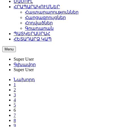
ՄԱՄՈՒԼ
ՀՐԱՊԱՐԱԿՈՒՄՆԵՐ
Հայտարարություններ
Հարցազրույցներ
Հոդվածներ
Գրադարան
ՊԱՏԿԵՐԱՍՐԱՀ
ՀԵՏԱԴԱՐՁ ԿԱՊ
Menu
Super User
Գլխավոր
Super User
Նախորդ
1
2
3
4
5
6
7
8
9