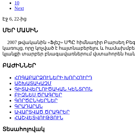
10
Next
Էջ 6, 22-ից
ՄԵՐ ՄԱՍԻՆ
2007 թվականին «Ֆլեշ» ՍՊԸ հիմնադիր Բարսեղ Բե
կառույց, որը կոչված է հայտնաբերելու և համախ
կյանքի տարբեր բնագավառներում վստահորեն հանդ
ԲԱԺԻՆՆԵՐ
ՀՈԳԱԲԱՐՁՈՒՆԵՐԻ ԽՈՐՀՈՒՐԴ
ԱՇԽԱՏԱԿԱԶՄ
ԳԻՏԱՎԵՐԼՈՒԾԱԿԱՆ ԿԵՆՏՐՈՆ
ԲԻԶՆԵՍ ԾՐԱԳՐԵՐ
ԳՈՐԾԸՆԿԵՐՆԵՐ
ԳՐԱԴԱՐԱՆ
ԱՎԱՐՏՎԱԾ ԾՐԱԳՐԵՐ
ՀԱՇՎԵՏՎՈՒԹՅՈՒՆ
Տեսահոլովակ