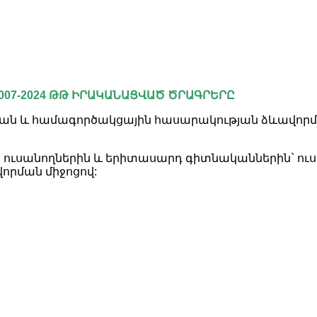
007-2024 ԹԹ ԻՐԱԿԱՆԱՑՎԱԾ ԾՐԱԳՐԵՐԸ
ն և համագործակցային հասարակության ձևավորմա
ի ուսանողներին և երիտասարդ գիտնականներին` ո
րման միջոցով: