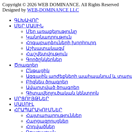
Copyright © 2026 WEB DOMINANCE. All Rights Reserved
Designed by
WEB-DOMINANCE LLC
ԳԼԽԱՎՈՐ
ՄԵՐ ՄԱՍԻՆ
Մեր առաքելությունը
Կանոնադրություն
Հոգաբարձուների խորհուրդ
Աշխատակազմ
Հաշվետվություն
Գործընկերներ
Ծրագրեր
Ընթացիկ
Ազգային արժեքների պահպանում և տարա
Բիզնես ծրագրեր
Ավարտված ծրագրեր
Գիտավերլուծական կենտրոն
ՄՐՑՈՒՅԹՆԵՐ
ՄԱՄՈՒԼ
ՀՐԱՊԱՐԱԿՈՒՄՆԵՐ
Հայտարարություններ
Հարցազրույցներ
Հոդվածներ