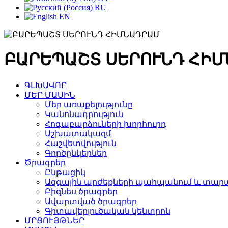
RU
EN
ԲԱՐԵՊԱՇՏ ՍԵՐՈՒՆԴ ՀԻ
ԳԼԽԱՎՈՐ
ՄԵՐ ՄԱՍԻՆ
Մեր առաքելությունը
Կանոնադրություն
Հոգաբարձուների խորհուրդ
Աշխատակազմ
Հաշվետվություն
Գործընկերներ
Ծրագրեր
Ընթացիկ
Ազգային արժեքների պահպանում և տարա
Բիզնես ծրագրեր
Ավարտված ծրագրեր
Գիտավերլուծական կենտրոն
ՄՐՑՈՒՅԹՆԵՐ