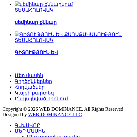
ՏԵՍԱՀՈԼՈՎԱԿ
սեմինար-քննար
ՏԵՍԱՀՈԼՈՎԱԿ
ԳԻՏՈՒԹՅՈՒՆ ԵՎ
Մեր մասին
Գործընկերներ
Հոդվածներ
Կայքի քարտեզ
Ընդլայնված որոնում
Copyright © 2026 WEB DOMINANCE. All Rights Reserved
Designed by
WEB-DOMINANCE LLC
ԳԼԽԱՎՈՐ
ՄԵՐ ՄԱՍԻՆ
Մեր առաքելությունը