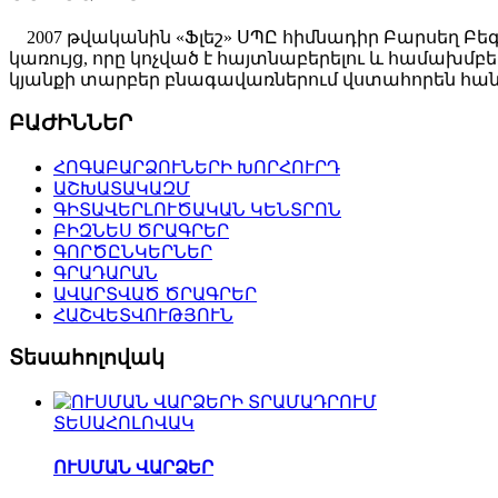
2007 թվականին «Ֆլեշ» ՍՊԸ հիմնադիր Բարսեղ Բե
կառույց, որը կոչված է հայտնաբերելու և համախ
կյանքի տարբեր բնագավառներում վստահորեն հանդ
ԲԱԺԻՆՆԵՐ
ՀՈԳԱԲԱՐՁՈՒՆԵՐԻ ԽՈՐՀՈՒՐԴ
ԱՇԽԱՏԱԿԱԶՄ
ԳԻՏԱՎԵՐԼՈՒԾԱԿԱՆ ԿԵՆՏՐՈՆ
ԲԻԶՆԵՍ ԾՐԱԳՐԵՐ
ԳՈՐԾԸՆԿԵՐՆԵՐ
ԳՐԱԴԱՐԱՆ
ԱՎԱՐՏՎԱԾ ԾՐԱԳՐԵՐ
ՀԱՇՎԵՏՎՈՒԹՅՈՒՆ
Տեսահոլովակ
ՏԵՍԱՀՈԼՈՎԱԿ
ՈՒՍՄԱՆ ՎԱՐՁԵՐ