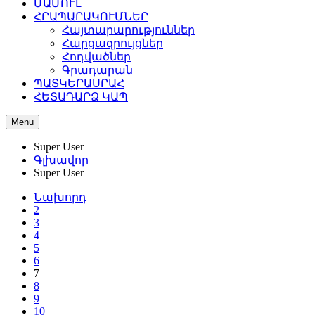
ՄԱՄՈՒԼ
ՀՐԱՊԱՐԱԿՈՒՄՆԵՐ
Հայտարարություններ
Հարցազրույցներ
Հոդվածներ
Գրադարան
ՊԱՏԿԵՐԱՍՐԱՀ
ՀԵՏԱԴԱՐՁ ԿԱՊ
Menu
Super User
Գլխավոր
Super User
Նախորդ
2
3
4
5
6
7
8
9
10