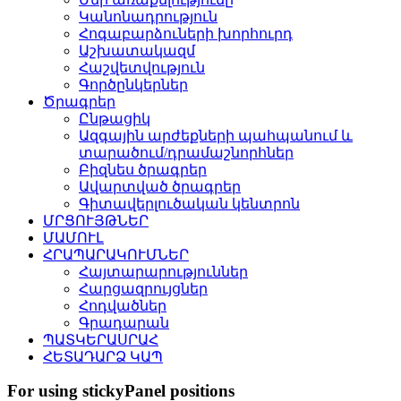
Կանոնադրություն
Հոգաբարձուների խորհուրդ
Աշխատակազմ
Հաշվետվություն
Գործընկերներ
Ծրագրեր
Ընթացիկ
Ազգային արժեքների պահպանում և
տարածում/դրամաշնորհներ
Բիզնես ծրագրեր
Ավարտված ծրագրեր
Գիտավերլուծական կենտրոն
ՄՐՑՈՒՅԹՆԵՐ
ՄԱՄՈՒԼ
ՀՐԱՊԱՐԱԿՈՒՄՆԵՐ
Հայտարարություններ
Հարցազրույցներ
Հոդվածներ
Գրադարան
ՊԱՏԿԵՐԱՍՐԱՀ
ՀԵՏԱԴԱՐՁ ԿԱՊ
For using stickyPanel positions