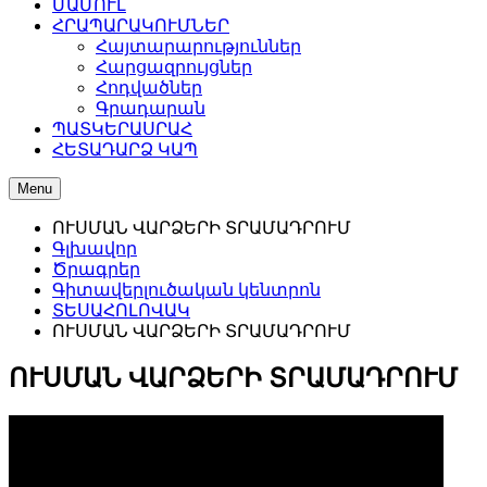
ՄԱՄՈՒԼ
ՀՐԱՊԱՐԱԿՈՒՄՆԵՐ
Հայտարարություններ
Հարցազրույցներ
Հոդվածներ
Գրադարան
ՊԱՏԿԵՐԱՍՐԱՀ
ՀԵՏԱԴԱՐՁ ԿԱՊ
Menu
ՈՒՍՄԱՆ ՎԱՐՁԵՐԻ ՏՐԱՄԱԴՐՈՒՄ
Գլխավոր
Ծրագրեր
Գիտավերլուծական կենտրոն
ՏԵՍԱՀՈԼՈՎԱԿ
ՈՒՍՄԱՆ ՎԱՐՁԵՐԻ ՏՐԱՄԱԴՐՈՒՄ
ՈՒՍՄԱՆ ՎԱՐՁԵՐԻ ՏՐԱՄԱԴՐՈՒՄ