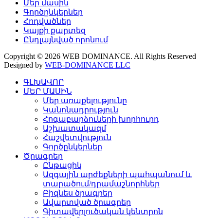
Մեր մասին
Գործընկերներ
Հոդվածներ
Կայքի քարտեզ
Ընդլայնված որոնում
Copyright © 2026 WEB DOMINANCE. All Rights Reserved
Designed by
WEB-DOMINANCE LLC
ԳԼԽԱՎՈՐ
ՄԵՐ ՄԱՍԻՆ
Մեր առաքելությունը
Կանոնադրություն
Հոգաբարձուների խորհուրդ
Աշխատակազմ
Հաշվետվություն
Գործընկերներ
Ծրագրեր
Ընթացիկ
Ազգային արժեքների պահպանում և
տարածում/դրամաշնորհներ
Բիզնես ծրագրեր
Ավարտված ծրագրեր
Գիտավերլուծական կենտրոն