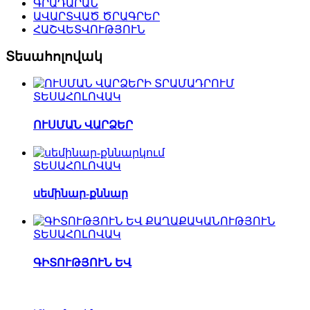
ԳՐԱԴԱՐԱՆ
ԱՎԱՐՏՎԱԾ ԾՐԱԳՐԵՐ
ՀԱՇՎԵՏՎՈՒԹՅՈՒՆ
Տեսահոլովակ
ՏԵՍԱՀՈԼՈՎԱԿ
ՈՒՍՄԱՆ ՎԱՐՁԵՐ
ՏԵՍԱՀՈԼՈՎԱԿ
սեմինար-քննար
ՏԵՍԱՀՈԼՈՎԱԿ
ԳԻՏՈՒԹՅՈՒՆ ԵՎ