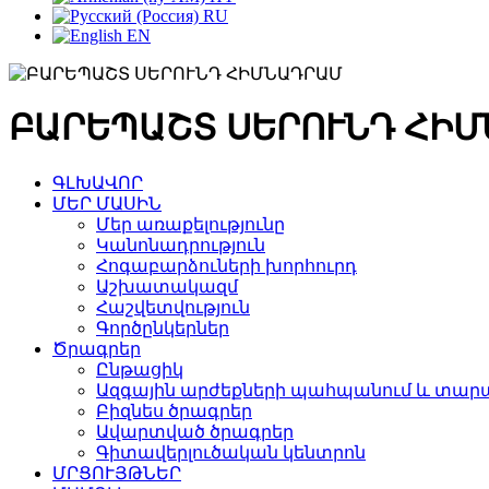
RU
EN
ԲԱՐԵՊԱՇՏ ՍԵՐՈՒՆԴ ՀԻ
ԳԼԽԱՎՈՐ
ՄԵՐ ՄԱՍԻՆ
Մեր առաքելությունը
Կանոնադրություն
Հոգաբարձուների խորհուրդ
Աշխատակազմ
Հաշվետվություն
Գործընկերներ
Ծրագրեր
Ընթացիկ
Ազգային արժեքների պահպանում և տարա
Բիզնես ծրագրեր
Ավարտված ծրագրեր
Գիտավերլուծական կենտրոն
ՄՐՑՈՒՅԹՆԵՐ