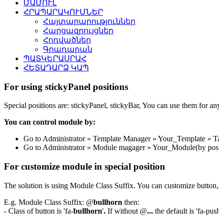
ՄԱՄՈՒԼ
ՀՐԱՊԱՐԱԿՈՒՄՆԵՐ
Հայտարարություններ
Հարցազրույցներ
Հոդվածներ
Գրադարան
ՊԱՏԿԵՐԱՍՐԱՀ
ՀԵՏԱԴԱՐՁ ԿԱՊ
For using stickyPanel positions
Special positions are: stickyPanel, stickyBar, You can use them for a
You can control module by:
Go to Administrator » Template Manager » Your_Template » Tab: 
Go to Administrator » Module magager » Your_Module(by posti
For customize module in special position
The solution is using Module Class Suffix. You can customize button
E.g. Module Class Suffix: @
bullhorn
then:
- Class of button is 'fa-
bullhorn
'
.
If without @
...
the default is 'fa-pus