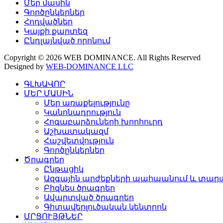
Մեր մասին
Գործընկերներ
Հոդվածներ
Կայքի քարտեզ
Ընդլայնված որոնում
Copyright © 2026 WEB DOMINANCE. All Rights Reserved
Designed by
WEB-DOMINANCE LLC
ԳԼԽԱՎՈՐ
ՄԵՐ ՄԱՍԻՆ
Մեր առաքելությունը
Կանոնադրություն
Հոգաբարձուների խորհուրդ
Աշխատակազմ
Հաշվետվություն
Գործընկերներ
Ծրագրեր
Ընթացիկ
Ազգային արժեքների պահպանում և տարա
Բիզնես ծրագրեր
Ավարտված ծրագրեր
Գիտավերլուծական կենտրոն
ՄՐՑՈՒՅԹՆԵՐ