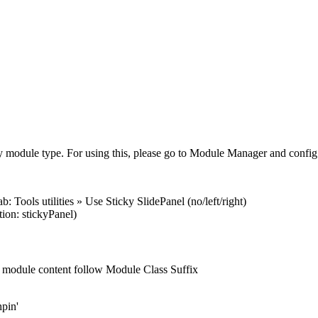
ny module type. For using this, please go to Module Manager and config
Tools utilities » Use Sticky SlidePanel (no/left/right)
on: stickyPanel)
, module content follow Module Class Suffix
hpin'