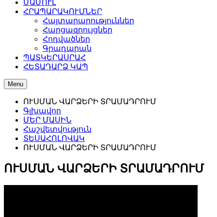
ՄԱՄՈՒԼ
ՀՐԱՊԱՐԱԿՈՒՄՆԵՐ
Հայտարարություններ
Հարցազրույցներ
Հոդվածներ
Գրադարան
ՊԱՏԿԵՐԱՍՐԱՀ
ՀԵՏԱԴԱՐՁ ԿԱՊ
Menu
ՈՒՍՄԱՆ ՎԱՐՁԵՐԻ ՏՐԱՄԱԴՐՈՒՄ
Գլխավոր
ՄԵՐ ՄԱՍԻՆ
Հաշվետվություն
ՏԵՍԱՀՈԼՈՎԱԿ
ՈՒՍՄԱՆ ՎԱՐՁԵՐԻ ՏՐԱՄԱԴՐՈՒՄ
ՈՒՍՄԱՆ ՎԱՐՁԵՐԻ ՏՐԱՄԱԴՐՈՒՄ