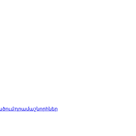
ծում/դրամաշնորհներ