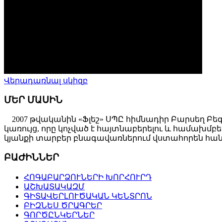
Վերադառնալ սկիզբ
ՄԵՐ ՄԱՍԻՆ
2007 թվականին «Ֆլեշ» ՍՊԸ հիմնադիր Բարսեղ Բե
կառույց, որը կոչված է հայտնաբերելու և համախ
կյանքի տարբեր բնագավառներում վստահորեն հանդ
ԲԱԺԻՆՆԵՐ
ՀՈԳԱԲԱՐՁՈՒՆԵՐԻ ԽՈՐՀՈՒՐԴ
ԱՇԽԱՏԱԿԱԶՄ
ԳԻՏԱՎԵՐԼՈՒԾԱԿԱՆ ԿԵՆՏՐՈՆ
ԲԻԶՆԵՍ ԾՐԱԳՐԵՐ
ԳՈՐԾԸՆԿԵՐՆԵՐ