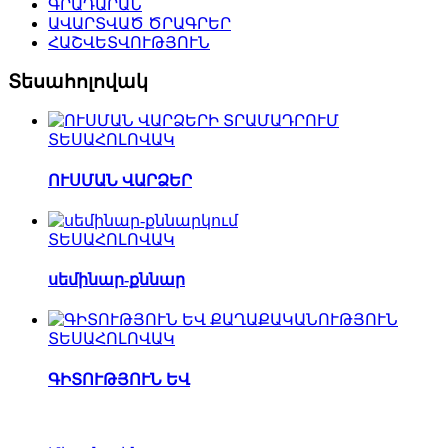
ԳՐԱԴԱՐԱՆ
ԱՎԱՐՏՎԱԾ ԾՐԱԳՐԵՐ
ՀԱՇՎԵՏՎՈՒԹՅՈՒՆ
Տեսահոլովակ
ՏԵՍԱՀՈԼՈՎԱԿ
ՈՒՍՄԱՆ ՎԱՐՁԵՐ
ՏԵՍԱՀՈԼՈՎԱԿ
սեմինար-քննար
ՏԵՍԱՀՈԼՈՎԱԿ
ԳԻՏՈՒԹՅՈՒՆ ԵՎ