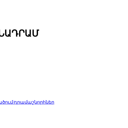
ՄՆԱԴՐԱՄ
ծում/դրամաշնորհներ