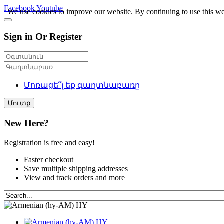
Facebook
Youtube
We use cookies to improve our website. By continuing to use this we
Sign in Or Register
Մոռացե՞լ եք գաղտնաբառը
Մուտք
New Here?
Registration is free and easy!
Faster checkout
Save multiple shipping addresses
View and track orders and more
HY
HY