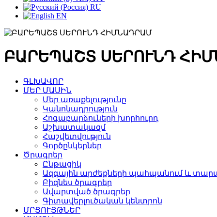
RU
EN
ԲԱՐԵՊԱՇՏ ՍԵՐՈՒՆԴ ՀԻ
ԳԼԽԱՎՈՐ
ՄԵՐ ՄԱՍԻՆ
Մեր առաքելությունը
Կանոնադրություն
Հոգաբարձուների խորհուրդ
Աշխատակազմ
Հաշվետվություն
Գործընկերներ
Ծրագրեր
Ընթացիկ
Ազգային արժեքների պահպանում և տարա
Բիզնես ծրագրեր
Ավարտված ծրագրեր
Գիտավերլուծական կենտրոն
ՄՐՑՈՒՅԹՆԵՐ