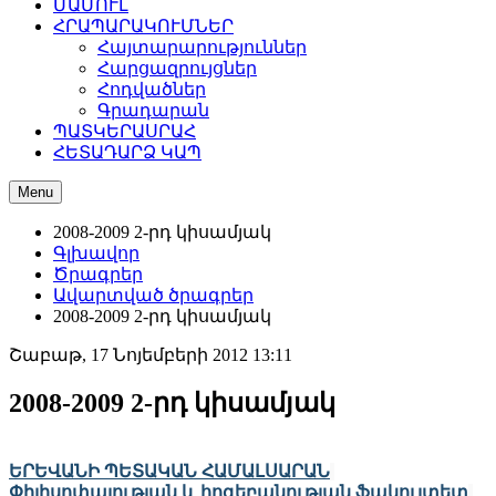
ՄԱՄՈՒԼ
ՀՐԱՊԱՐԱԿՈՒՄՆԵՐ
Հայտարարություններ
Հարցազրույցներ
Հոդվածներ
Գրադարան
ՊԱՏԿԵՐԱՍՐԱՀ
ՀԵՏԱԴԱՐՁ ԿԱՊ
Menu
2008-2009 2-րդ կիսամյակ
Գլխավոր
Ծրագրեր
Ավարտված ծրագրեր
2008-2009 2-րդ կիսամյակ
Շաբաթ, 17 Նոյեմբերի 2012 13:11
2008-2009 2-րդ կիսամյակ
ԵՐԵՎԱՆԻ ՊԵՏԱԿԱՆ ՀԱՄԱԼՍԱՐԱՆ
Փիլիսոփայության և հոգեբանության ֆակուլտետ