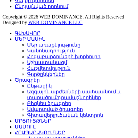
Կայքի քարտեզ
Ընդլայնված որոնում
Copyright © 2026 WEB DOMINANCE. All Rights Reserved
Designed by
WEB-DOMINANCE LLC
ԳԼԽԱՎՈՐ
ՄԵՐ ՄԱՍԻՆ
Մեր առաքելությունը
Կանոնադրություն
Հոգաբարձուների խորհուրդ
Աշխատակազմ
Հաշվետվություն
Գործընկերներ
Ծրագրեր
Ընթացիկ
Ազգային արժեքների պահպանում և
տարածում/դրամաշնորհներ
Բիզնես ծրագրեր
Ավարտված ծրագրեր
Գիտավերլուծական կենտրոն
ՄՐՑՈՒՅԹՆԵՐ
ՄԱՄՈՒԼ
ՀՐԱՊԱՐԱԿՈՒՄՆԵՐ