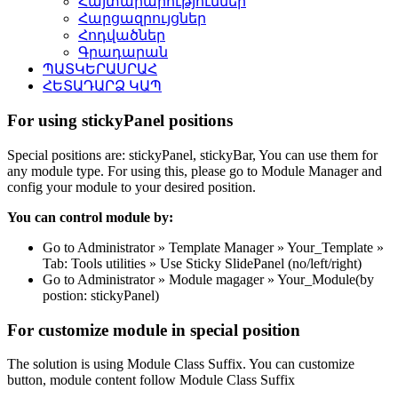
Հայտարարություններ
Հարցազրույցներ
Հոդվածներ
Գրադարան
ՊԱՏԿԵՐԱՍՐԱՀ
ՀԵՏԱԴԱՐՁ ԿԱՊ
For using stickyPanel positions
Special positions are: stickyPanel, stickyBar, You can use them for
any module type. For using this, please go to Module Manager and
config your module to your desired position.
You can control module by:
Go to Administrator » Template Manager » Your_Template »
Tab: Tools utilities » Use Sticky SlidePanel (no/left/right)
Go to Administrator » Module magager » Your_Module(by
postion: stickyPanel)
For customize module in special position
The solution is using Module Class Suffix. You can customize
button, module content follow Module Class Suffix