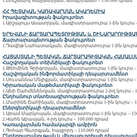
1.Շուշանիկ Խաչատրյան, ասպիրանտ – 150.000 դրամ
ՀՀ ՊԵՏԱԿԱՆ ԿԱՌԱՎԱՐՄԱՆ ԱԿԱԴԵՄԻԱ
Իրավագիտության ֆակուլտետ
1.Արշալույս Ասատրյան, մագիստրատուրա 1-ին կուրս –
ԵՐԵՎԱՆԻ ՃԱՐՏԱՐԱՊԵՏՈՒԹՅԱՆ և ՇԻՆԱՐԱՐՈՒԹՅԱ
Ճարտարապետության ֆակուլտետ
1.Դավիթ Նահատակյան, մագիստրատուրա 1-ին կուրս –
ՀԱՅԱՍՏԱՆԻ ՊԵՏԱԿԱՆ ՃԱՐՏԱՐԱԳԻՏԱԿԱՆ ՀԱՄԱԼՍ
Հաշվողական տեխնիկայի ֆակուլտետ
1.Թեհմինե Գրիգորյան, մագիստրատուրա 1-ին կուրս - 
Հաշվողական ինֆորմատիկայի դեպարտամենտ
1.Սուսաննա Մելիքյան, մագիստրատուրա 1-ին կուրս - 
Կիրառական մաթեմատիկայի ֆակուլտետ
1.Անի Շահմենենդյան, մագիստրատուրա 2-րդ կուրս - 1
Ընդհանուր տնտեսագիտության ֆակուլտետ
1.Մարինե Շահինյան, մագիստրատուրա 1-ին կուրս – 1
Էներգետիկայի դեպարտամենտ
1.Արամ Մարկոսյան, մագիստրատուրա 1-ին կուրս – 15
2.Վահե Աբասյան, 4-րդ կուրս – 100.000 դրամ
Կառավարման համակարգի ամբիոն
1.Գոհար Գևորգյան, հայցորդ – 110.000 դրամ
Ընդերքաբանության և մետալուրգիայի դեպարտա