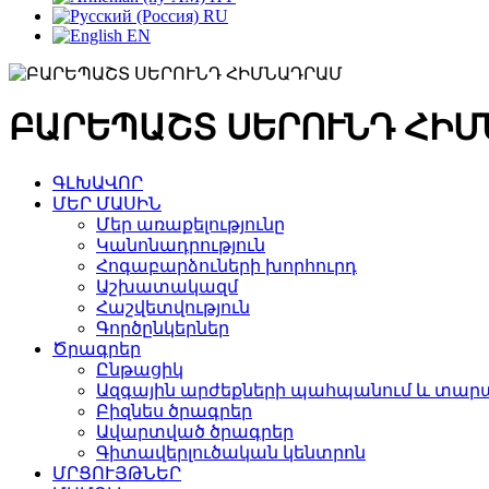
RU
EN
ԲԱՐԵՊԱՇՏ ՍԵՐՈՒՆԴ ՀԻ
ԳԼԽԱՎՈՐ
ՄԵՐ ՄԱՍԻՆ
Մեր առաքելությունը
Կանոնադրություն
Հոգաբարձուների խորհուրդ
Աշխատակազմ
Հաշվետվություն
Գործընկերներ
Ծրագրեր
Ընթացիկ
Ազգային արժեքների պահպանում և տարա
Բիզնես ծրագրեր
Ավարտված ծրագրեր
Գիտավերլուծական կենտրոն
ՄՐՑՈՒՅԹՆԵՐ