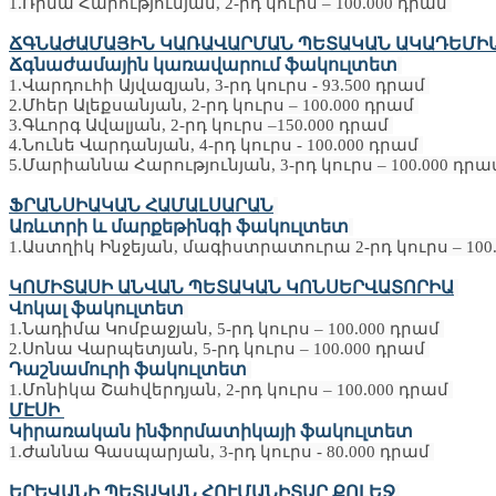
1.Ռիմա Հարությունյան, 2-րդ կուրս – 100.000 դրամ
ՃԳՆԱԺԱՄԱՅԻՆ ԿԱՌԱՎԱՐՄԱՆ ՊԵՏԱԿԱՆ ԱԿԱԴԵՄԻ
Ճգնաժամային կառավարում ֆակուլտետ
1.Վարդուհի Այվազյան, 3-րդ կուրս - 93.500 դրամ
2.Մհեր Ալեքսանյան, 2-րդ կուրս – 100.000 դրամ
3.Գևորգ Ավալյան, 2-րդ կուրս –150.000 դրամ
4.Նունե Վարդանյան, 4-րդ կուրս - 100.000 դրամ
5.Մարիաննա Հարությունյան, 3-րդ կուրս – 100.000 դր
ՖՐԱՆՍԻԱԿԱՆ ՀԱՄԱԼՍԱՐԱՆ
Առևտրի և մարքեթինգի ֆակուլտետ
1.Աստղիկ Ինջեյան, մագիստրատուրա 2-րդ կուրս – 100
ԿՈՄԻՏԱՍԻ ԱՆՎԱՆ ՊԵՏԱԿԱՆ ԿՈՆՍԵՐՎԱՏՈՐԻԱ
Վոկալ ֆակուլտետ
1.Նադիմա Կոմբաջյան, 5-րդ կուրս – 100.000 դրամ
2.Սոնա Վարպետյան, 5-րդ կուրս – 100.000 դրամ
Դաշնամուրի ֆակուլտետ
1.Մոնիկա Շահվերդյան, 2-րդ կուրս – 100.000 դրամ
ՄԷՍԻ
Կիրառական ինֆորմատիկայի ֆակուլտետ
1.Ժաննա Գասպարյան, 3-րդ կուրս - 80.000 դրամ
ԵՐԵՎԱՆԻ ՊԵՏԱԿԱՆ ՀՈՒՄԱՆԻՏԱՐ ՔՈԼԵՋ