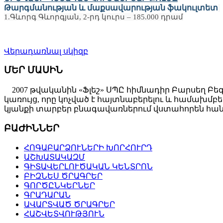
Թարգմանության և մաքսավարության ֆակուլտետ
1.Գևորգ Գևորգյան, 2-րդ կուրս – 185.000 դրամ
Վերադառնալ սկիզբ
ՄԵՐ ՄԱՍԻՆ
2007 թվականին «Ֆլեշ» ՍՊԸ հիմնադիր Բարսեղ Բե
կառույց, որը կոչված է հայտնաբերելու և համախ
կյանքի տարբեր բնագավառներում վստահորեն հանդ
ԲԱԺԻՆՆԵՐ
ՀՈԳԱԲԱՐՁՈՒՆԵՐԻ ԽՈՐՀՈՒՐԴ
ԱՇԽԱՏԱԿԱԶՄ
ԳԻՏԱՎԵՐԼՈՒԾԱԿԱՆ ԿԵՆՏՐՈՆ
ԲԻԶՆԵՍ ԾՐԱԳՐԵՐ
ԳՈՐԾԸՆԿԵՐՆԵՐ
ԳՐԱԴԱՐԱՆ
ԱՎԱՐՏՎԱԾ ԾՐԱԳՐԵՐ
ՀԱՇՎԵՏՎՈՒԹՅՈՒՆ