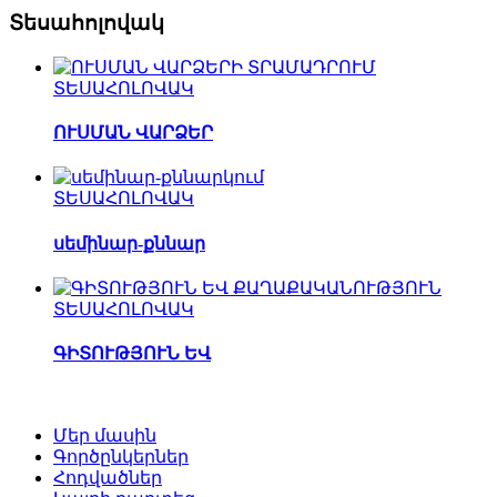
Տեսահոլովակ
ՏԵՍԱՀՈԼՈՎԱԿ
ՈՒՍՄԱՆ ՎԱՐՁԵՐ
ՏԵՍԱՀՈԼՈՎԱԿ
սեմինար-քննար
ՏԵՍԱՀՈԼՈՎԱԿ
ԳԻՏՈՒԹՅՈՒՆ ԵՎ
Մեր մասին
Գործընկերներ
Հոդվածներ