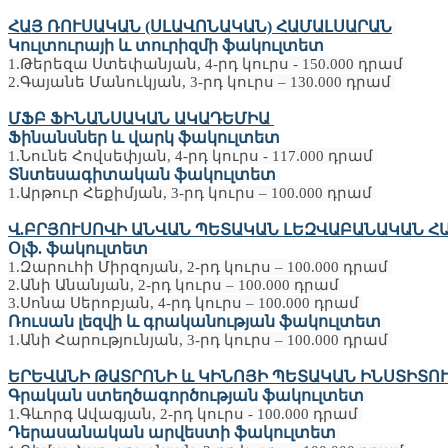
ՀԱՅ ՌՈՒՍԱԿԱՆ (ՍԼԱՎՈՆԱԿԱՆ) ՀԱՄԱԼՍԱՐԱՆ
Կուլտուրայի և տուրիզմի ֆակուլտետ
1.Թերեզա Ստեփանյան, 4-րդ կուրս - 150.000 դրամ
2.Գայանե Մանուկյան, 3-րդ կուրս – 130.000 դրամ
ՄՖԲ ՖԻՆԱՆՍԱԿԱՆ ԱԿԱԴԵՄԻԱ
Ֆինանսներ և վարկ ֆակուլտետ
1.Նունե Հովսեփյան, 4-րդ կուրս - 117.000 դրամ
Տնտեսագիտական ֆակուլտետ
1.Արթուր Հեքիմյան, 3-րդ կուրս – 100.000 դրամ
Վ.ԲՐՅՈՒՍՈՎԻ ԱՆՎԱՆ ՊԵՏԱԿԱՆ ԼԵԶՎԱԲԱՆԱԿԱՆ Հ
Օլֆ. ֆակուլտետ
1.Զարուհի Միրզոյան, 2-րդ կուրս – 100.000 դրամ
2.Անի Անանյան, 2-րդ կուրս – 100.000 դրամ
3.Սոնա Սերոբյան, 4-րդ կուրս – 100.000 դրամ
Ռուսան լեզվի և գրականության ֆակուլտետ
1.Անի Հարությունյան, 3-րդ կուրս – 100.000 դրամ
ԵՐԵՎԱՆԻ ԹԱՏՐՈՆԻ և ԿԻՆՈՅԻ ՊԵՏԱԿԱՆ ԻՆՍՏԻՏՈ
Գրական ստեղծագործության ֆակուլտետ
1.Գևորգ Ավագյան, 2-րդ կուրս - 100.000 դրամ
Դերասանական արվեստի ֆակուլտետ