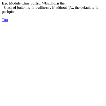
E.g. Module Class Suffix: @
bullhorn
then:
- Class of button is 'fa-
bullhorn
'
.
If without @
...
the default is 'fa-
pushpin'
Top