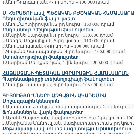
1.Անի Դուրգարյան, 4-րդ կուրս – 100.000 դրամ
Մ. ՀԵՐԱՑՈՒ անվ. ՊԵՏԱԿԱՆ ԲԺՇԿԱԿԱՆ ՀԱՄԱԼՍԱՐ
Դեղագիտական ֆակուլտետ
1.Անի Մարտիրոսյան, 2-րդ կուրս - 150.000 դրամ
Ընդհանուր բժշկության ֆակուլտետ
1.Մարինե Սարգսյան,4-րդ կուրս - 150.000 դրամ
2.Սերգեյ Միքայելյան, 5-րդ կուրս – 110.000 դրամ
3.Անի Սարգսյան, 4-րդ կուրս – 100.000 դրամ
4.Գայանե Կարապետյան, 4-րդ կուրս – 100.000 դրամ
Ստոմոտոլոգիայի ֆակուլտետ
1.Մարիամ Մելիքսեթյան, 1-ին կուրս – 200.000 դրամ
ՀԱՅԱՍՏԱՆԻ ՊԵՏԱԿԱՆ ԱԳՐԱՐԱՅԻՆ ՀԱՄԱԼՍԱՐԱՆ
Պարենամթերքի տեխնոլոգիայի ֆակուլտետ
1.Դավիթ Մանասյան, 5-րդ կուրս - 105.000 դրամ
ԳԻՏՈՒԹՅՈՒՆՆԵՐԻ ԱԶԳԱՅԻՆ ԱԿԱԴԵՄԻԱ
Միջազգային կենտրոն
1.Անի Հարությունյան, մագիստրատուրա 2-րդ կուրս - 1
Ֆինանսներ և վարկ ֆակուլտետ
1.Աշխեն Գալստյան, մագիստրատուրա 2-րդ կուրս - 100
2.Մարիանա Մանուկյան, մագիստրատուրա 2-րդ կուրս 
Քոթանյանի անվ. տնտեսագիտության ինստիտուտ