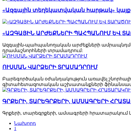
«Ազգային տեղեկատվական հարթակ» կայք
«ԱԶԳԱՅԻՆ ԱՐԺԵՔՆԵՐԻ ՊԱՀՊԱՆՈՒՄ ԵՎ ՏԱ
Ազգային-պահպանողական արժեքների ամրապնդմա
դրամաշնորհների տրամադրում:
ՈՒՍՄԱՆ ՎԱՐՁԵՐԻ ՏՐԱՄԱԴՐՈՒՄ
Բարեգործական օժանդակություն առավել շնորհալ
գիտահետազոտական աշխատանքների ֆինանսա
ԳՐՔԵՐԻ, ՏԱՐԵԳՐՔԵՐԻ, ԱՄՍԱԳՐԵՐԻ ՀՐԱՏ
Գրքերի, տարեգրքերի, ամսագրերի հրատարակում և
Նախորդ
1