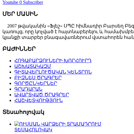
Youtube
0 Subscriber
ՄԵՐ ՄԱՍԻՆ
2007 թվականին «Ֆլեշ» ՍՊԸ հիմնադիր Բարսեղ Բե
կառույց, որը կոչված է հայտնաբերելու և համախ
կյանքի տարբեր բնագավառներում վստահորեն հանդ
ԲԱԺԻՆՆԵՐ
ՀՈԳԱԲԱՐՁՈՒՆԵՐԻ ԽՈՐՀՈՒՐԴ
ԱՇԽԱՏԱԿԱԶՄ
ԳԻՏԱՎԵՐԼՈՒԾԱԿԱՆ ԿԵՆՏՐՈՆ
ԲԻԶՆԵՍ ԾՐԱԳՐԵՐ
ԳՈՐԾԸՆԿԵՐՆԵՐ
ԳՐԱԴԱՐԱՆ
ԱՎԱՐՏՎԱԾ ԾՐԱԳՐԵՐ
ՀԱՇՎԵՏՎՈՒԹՅՈՒՆ
Տեսահոլովակ
ՏԵՍԱՀՈԼՈՎԱԿ