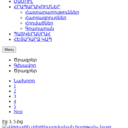
ՄԱՄՈՒԼ
ՀՐԱՊԱՐԱԿՈՒՄՆԵՐ
Հայտարարություններ
Հարցազրույցներ
Հոդվածներ
Գրադարան
ՊԱՏԿԵՐԱՍՐԱՀ
ՀԵՏԱԴԱՐՁ ԿԱՊ
Menu
Ծրագրեր
Գլխավոր
Ծրագրեր
Նախորդ
1
2
3
4
5
Next
Էջ 3, 5-ից