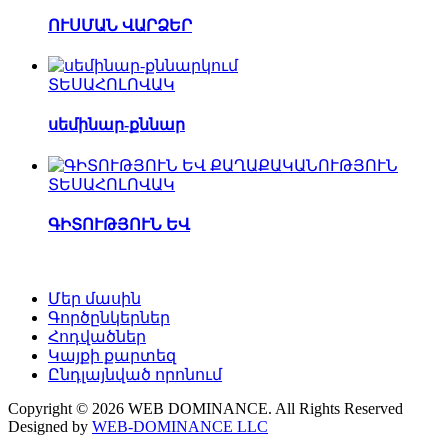
ՈՒՍՄԱՆ ՎԱՐՁԵՐ
ՏԵՍԱՀՈԼՈՎԱԿ
սեմինար-քննար
ՏԵՍԱՀՈԼՈՎԱԿ
ԳԻՏՈՒԹՅՈՒՆ ԵՎ
Մեր մասին
Գործընկերներ
Հոդվածներ
Կայքի քարտեզ
Ընդլայնված որոնում
Copyright © 2026 WEB DOMINANCE. All Rights Reserved
Designed by
WEB-DOMINANCE LLC