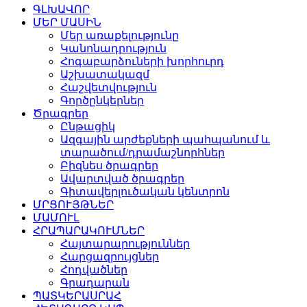
ԳԼԽԱՎՈՐ
ՄԵՐ ՄԱՍԻՆ
Մեր առաքելությունը
Կանոնադրություն
Հոգաբարձուների խորհուրդ
Աշխատակազմ
Հաշվետվություն
Գործընկերներ
Ծրագրեր
Ընթացիկ
Ազգային արժեքների պահպանում և
տարածում/դրամաշնորհներ
Բիզնես ծրագրեր
Ավարտված ծրագրեր
Գիտավերլուծական կենտրոն
ՄՐՑՈՒՅԹՆԵՐ
ՄԱՄՈՒԼ
ՀՐԱՊԱՐԱԿՈՒՄՆԵՐ
Հայտարարություններ
Հարցազրույցներ
Հոդվածներ
Գրադարան
ՊԱՏԿԵՐԱՍՐԱՀ