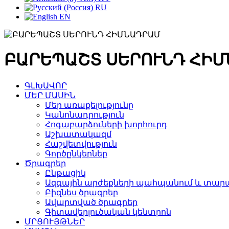
RU
EN
ԲԱՐԵՊԱՇՏ ՍԵՐՈՒՆԴ ՀԻ
ԳԼԽԱՎՈՐ
ՄԵՐ ՄԱՍԻՆ
Մեր առաքելությունը
Կանոնադրություն
Հոգաբարձուների խորհուրդ
Աշխատակազմ
Հաշվետվություն
Գործընկերներ
Ծրագրեր
Ընթացիկ
Ազգային արժեքների պահպանում և տարա
Բիզնես ծրագրեր
Ավարտված ծրագրեր
Գիտավերլուծական կենտրոն
ՄՐՑՈՒՅԹՆԵՐ