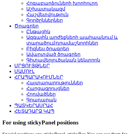
Հոգաբարձուների խորհուրդ
Աշխատակազմ
Հաշվետվություն
Գործընկերներ
Ծրագրեր
Ընթացիկ
Ազգային արժեքների պահպանում և
տարածում/դրամաշնորհներ
Բիզնես ծրագրեր
Ավարտված ծրագրեր
Գիտավերլուծական կենտրոն
ՄՐՑՈՒՅԹՆԵՐ
ՄԱՄՈՒԼ
ՀՐԱՊԱՐԱԿՈՒՄՆԵՐ
Հայտարարություններ
Հարցազրույցներ
Հոդվածներ
Գրադարան
ՊԱՏԿԵՐԱՍՐԱՀ
ՀԵՏԱԴԱՐՁ ԿԱՊ
For using stickyPanel positions