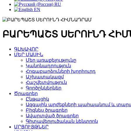
RU
EN
ԲԱՐԵՊԱՇՏ ՍԵՐՈՒՆԴ ՀԻ
ԳԼԽԱՎՈՐ
ՄԵՐ ՄԱՍԻՆ
Մեր առաքելությունը
Կանոնադրություն
Հոգաբարձուների խորհուրդ
Աշխատակազմ
Հաշվետվություն
Գործընկերներ
Ծրագրեր
Ընթացիկ
Ազգային արժեքների պահպանում և տարա
Բիզնես ծրագրեր
Ավարտված ծրագրեր
Գիտավերլուծական կենտրոն
ՄՐՑՈՒՅԹՆԵՐ