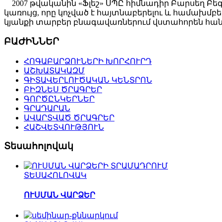
2007 թվականին «Ֆլեշ» ՍՊԸ հիմնադիր Բարսեղ Բե
կառույց, որը կոչված է հայտնաբերելու և համախ
կյանքի տարբեր բնագավառներում վստահորեն հանդ
ԲԱԺԻՆՆԵՐ
ՀՈԳԱԲԱՐՁՈՒՆԵՐԻ ԽՈՐՀՈՒՐԴ
ԱՇԽԱՏԱԿԱԶՄ
ԳԻՏԱՎԵՐԼՈՒԾԱԿԱՆ ԿԵՆՏՐՈՆ
ԲԻԶՆԵՍ ԾՐԱԳՐԵՐ
ԳՈՐԾԸՆԿԵՐՆԵՐ
ԳՐԱԴԱՐԱՆ
ԱՎԱՐՏՎԱԾ ԾՐԱԳՐԵՐ
ՀԱՇՎԵՏՎՈՒԹՅՈՒՆ
Տեսահոլովակ
ՏԵՍԱՀՈԼՈՎԱԿ
ՈՒՍՄԱՆ ՎԱՐՁԵՐ