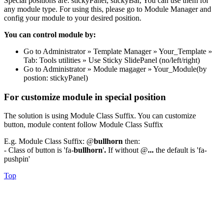
Special positions are: stickyPanel, stickyBar, You can use them for
any module type. For using this, please go to Module Manager and
config your module to your desired position.
You can control module by:
Go to Administrator » Template Manager » Your_Template »
Tab: Tools utilities » Use Sticky SlidePanel (no/left/right)
Go to Administrator » Module magager » Your_Module(by
postion: stickyPanel)
For customize module in special position
The solution is using Module Class Suffix. You can customize
button, module content follow Module Class Suffix
E.g. Module Class Suffix: @
bullhorn
then:
- Class of button is 'fa-
bullhorn
'
.
If without @
...
the default is 'fa-
pushpin'
Top