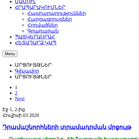
ՄԱՄՈՒԼ
ՀՐԱՊԱՐԱԿՈՒՄՆԵՐ
Հայտարարություններ
Հարցազրույցներ
Հոդվածներ
Գրադարան
ՊԱՏԿԵՐԱՍՐԱՀ
ՀԵՏԱԴԱՐՁ ԿԱՊ
Menu
ՄՐՑՈՒՅԹՆԵՐ
Գլխավոր
ՄՐՑՈՒՅԹՆԵՐ
1
2
Next
Էջ 1, 2-ից
Հուլիսի 03 2020
Դրամաշնորհների տրամադրման մրցույթ