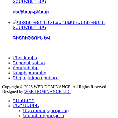
ՏԵՍԱՀՈԼՈՎԱԿ
սեմինար-քննար
ՏԵՍԱՀՈԼՈՎԱԿ
ԳԻՏՈՒԹՅՈՒՆ ԵՎ
Մեր մասին
Գործընկերներ
Հոդվածներ
Կայքի քարտեզ
Ընդլայնված որոնում
Copyright © 2026 WEB DOMINANCE. All Rights Reserved
Designed by
WEB-DOMINANCE LLC
ԳԼԽԱՎՈՐ
ՄԵՐ ՄԱՍԻՆ
Մեր առաքելությունը
Կանոնադրություն