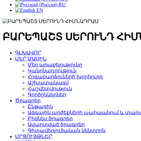
RU
EN
ԲԱՐԵՊԱՇՏ ՍԵՐՈՒՆԴ ՀԻ
ԳԼԽԱՎՈՐ
ՄԵՐ ՄԱՍԻՆ
Մեր առաքելությունը
Կանոնադրություն
Հոգաբարձուների խորհուրդ
Աշխատակազմ
Հաշվետվություն
Գործընկերներ
Ծրագրեր
Ընթացիկ
Ազգային արժեքների պահպանում և տարա
Բիզնես ծրագրեր
Ավարտված ծրագրեր
Գիտավերլուծական կենտրոն
ՄՐՑՈՒՅԹՆԵՐ