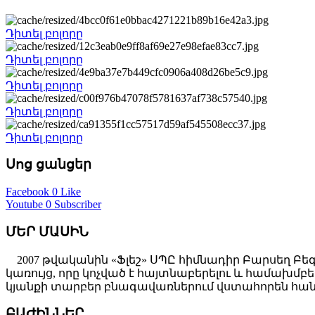
Դիտել բոլորը
Դիտել բոլորը
Դիտել բոլորը
Դիտել բոլորը
Դիտել բոլորը
Սոց ցանցեր
Facebook
0 Like
Youtube
0 Subscriber
ՄԵՐ ՄԱՍԻՆ
2007 թվականին «Ֆլեշ» ՍՊԸ հիմնադիր Բարսեղ Բե
կառույց, որը կոչված է հայտնաբերելու և համախ
կյանքի տարբեր բնագավառներում վստահորեն հանդ
ԲԱԺԻՆՆԵՐ