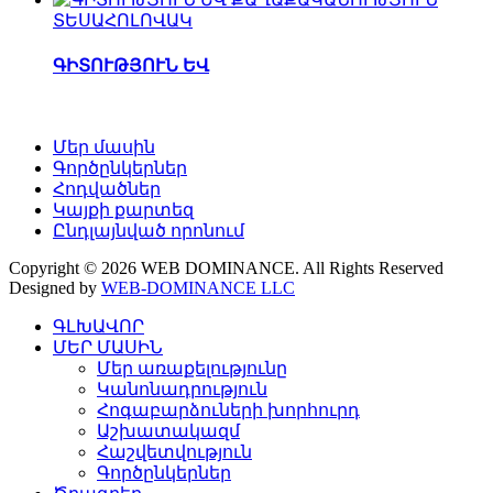
ՏԵՍԱՀՈԼՈՎԱԿ
ԳԻՏՈՒԹՅՈՒՆ ԵՎ
Մեր մասին
Գործընկերներ
Հոդվածներ
Կայքի քարտեզ
Ընդլայնված որոնում
Copyright © 2026 WEB DOMINANCE. All Rights Reserved
Designed by
WEB-DOMINANCE LLC
ԳԼԽԱՎՈՐ
ՄԵՐ ՄԱՍԻՆ
Մեր առաքելությունը
Կանոնադրություն
Հոգաբարձուների խորհուրդ
Աշխատակազմ
Հաշվետվություն
Գործընկերներ