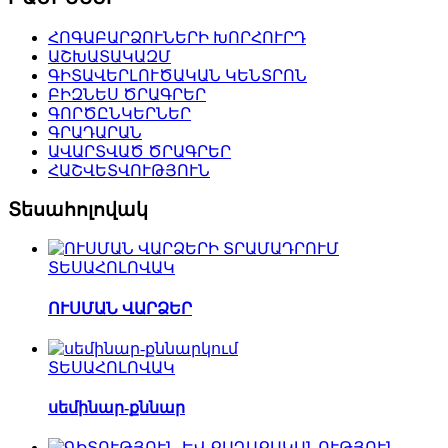
ՀՈԳԱԲԱՐՁՈՒՆԵՐԻ ԽՈՐՀՈՒՐԴ
ԱՇԽԱՏԱԿԱԶՄ
ԳԻՏԱՎԵՐԼՈՒԾԱԿԱՆ ԿԵՆՏՐՈՆ
ԲԻԶՆԵՍ ԾՐԱԳՐԵՐ
ԳՈՐԾԸՆԿԵՐՆԵՐ
ԳՐԱԴԱՐԱՆ
ԱՎԱՐՏՎԱԾ ԾՐԱԳՐԵՐ
ՀԱՇՎԵՏՎՈՒԹՅՈՒՆ
Տեսահոլովակ
ՏԵՍԱՀՈԼՈՎԱԿ
ՈՒՍՄԱՆ ՎԱՐՁԵՐ
ՏԵՍԱՀՈԼՈՎԱԿ
սեմինար-քննար