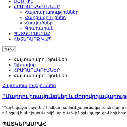
ՄԱՄՈՒԼ
ՀՐԱՊԱՐԱԿՈՒՄՆԵՐ
Հայտարարություններ
Հարցազրույցներ
Հոդվածներ
Գրադարան
ՊԱՏԿԵՐԱՍՐԱՀ
ՀԵՏԱԴԱՐՁ ԿԱՊ
Menu
Հայտարարություններ
Գլխավոր
ՀՐԱՊԱՐԱԿՈՒՄՆԵՐ
Հայտարարություններ
Հայտարարություններ
"Մարդու իրավունքներ և ժողովրդավարութ
“Բարեպաշտ սերունդ” հիմնադրամում շարունակվում են մարդու
ունեցավ հանդիպում-սեմինար ԵԱՀԿ-ի ներկայացուցիչների հետ
ՊԱՏԿԵՐԱՍՐԱՀ