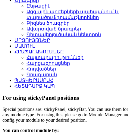
Ծրագրեր
Ընթացիկ
Ազգային արժեքների պահպանում և
տարածում/դրամաշնորհներ
Բիզնես ծրագրեր
Ավարտված ծրագրեր
Գիտավերլուծական կենտրոն
ՄՐՑՈՒՅԹՆԵՐ
ՄԱՄՈՒԼ
ՀՐԱՊԱՐԱԿՈՒՄՆԵՐ
Հայտարարություններ
Հարցազրույցներ
Հոդվածներ
Գրադարան
ՊԱՏԿԵՐԱՍՐԱՀ
ՀԵՏԱԴԱՐՁ ԿԱՊ
For using stickyPanel positions
Special positions are: stickyPanel, stickyBar, You can use them for
any module type. For using this, please go to Module Manager and
config your module to your desired position.
You can control module by: