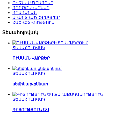
ԲԻԶՆԵՍ ԾՐԱԳՐԵՐ
ԳՈՐԾԸՆԿԵՐՆԵՐ
ԳՐԱԴԱՐԱՆ
ԱՎԱՐՏՎԱԾ ԾՐԱԳՐԵՐ
ՀԱՇՎԵՏՎՈՒԹՅՈՒՆ
Տեսահոլովակ
ՏԵՍԱՀՈԼՈՎԱԿ
ՈՒՍՄԱՆ ՎԱՐՁԵՐ
ՏԵՍԱՀՈԼՈՎԱԿ
սեմինար-քննար
ՏԵՍԱՀՈԼՈՎԱԿ
ԳԻՏՈՒԹՅՈՒՆ ԵՎ