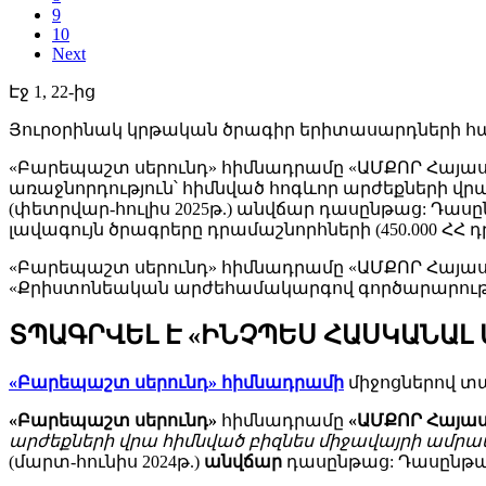
9
10
Next
Էջ 1, 22-ից
Յուրօրինակ կրթական ծրագիր երիտասարդների հ
«Բարեպաշտ սերունդ» հիմնադրամը «ԱՄՔՈՐ Հայա
առաջնորդություն՝ հիմնված հոգևոր արժեքների վ
(փետրվար-հուլիս 2025թ.) անվճար դասընթաց: Դա
լավագույն ծրագրերը դրամաշնորհների (450.000 ՀՀ
«Բարեպաշտ սերունդ» հիմնադրամը «ԱՄՔՈՐ Հայա
«Քրիստոնեական արժեհամակարգով գործարարութ
ՏՊԱԳՐՎԵԼ Է «ԻՆՉՊԵՍ ՀԱՍԿԱՆԱԼ
«Բարեպաշտ սերունդ» հիմնադրամի
միջոցներով տ
«Բարեպաշտ սերունդ»
հիմնադրամը
«ԱՄՔՈՐ Հայա
արժեքների վրա հիմնված բիզնես միջավայրի ամրա
(մարտ-հունիս 2024թ.)
անվճար
դասընթաց: Դասընթա