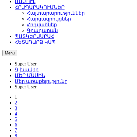
ՄԱՄՈՒԼ
ՀՐԱՊԱՐԱԿՈՒՄՆԵՐ
Հայտարարություններ
Հարցազրույցներ
Հոդվածներ
Գրադարան
ՊԱՏԿԵՐԱՍՐԱՀ
ՀԵՏԱԴԱՐՁ ԿԱՊ
Menu
Super User
Գլխավոր
ՄԵՐ ՄԱՍԻՆ
Մեր առաքելությունը
Super User
1
2
3
4
5
6
7
8