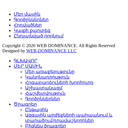
Մեր մասին
Գործընկերներ
Հոդվածներ
Կայքի քարտեզ
Ընդլայնված որոնում
Copyright © 2026 WEB DOMINANCE. All Rights Reserved
Designed by
WEB-DOMINANCE LLC
ԳԼԽԱՎՈՐ
ՄԵՐ ՄԱՍԻՆ
Մեր առաքելությունը
Կանոնադրություն
Հոգաբարձուների խորհուրդ
Աշխատակազմ
Հաշվետվություն
Գործընկերներ
Ծրագրեր
Ընթացիկ
Ազգային արժեքների պահպանում և
տարածում/դրամաշնորհներ
Բիզնես ծրագրեր