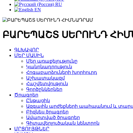
RU
EN
ԲԱՐԵՊԱՇՏ ՍԵՐՈՒՆԴ ՀԻ
ԳԼԽԱՎՈՐ
ՄԵՐ ՄԱՍԻՆ
Մեր առաքելությունը
Կանոնադրություն
Հոգաբարձուների խորհուրդ
Աշխատակազմ
Հաշվետվություն
Գործընկերներ
Ծրագրեր
Ընթացիկ
Ազգային արժեքների պահպանում և տարա
Բիզնես ծրագրեր
Ավարտված ծրագրեր
Գիտավերլուծական կենտրոն
ՄՐՑՈՒՅԹՆԵՐ