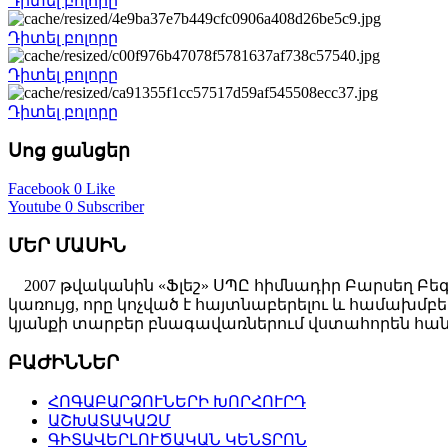
Դիտել բոլորը
Դիտել բոլորը
Դիտել բոլորը
Դիտել բոլորը
Սոց ցանցեր
Facebook
0 Like
Youtube
0 Subscriber
ՄԵՐ ՄԱՍԻՆ
2007 թվականին «Ֆլեշ» ՍՊԸ հիմնադիր Բարսեղ Բե
կառույց, որը կոչված է հայտնաբերելու և համախ
կյանքի տարբեր բնագավառներում վստահորեն հանդ
ԲԱԺԻՆՆԵՐ
ՀՈԳԱԲԱՐՁՈՒՆԵՐԻ ԽՈՐՀՈՒՐԴ
ԱՇԽԱՏԱԿԱԶՄ
ԳԻՏԱՎԵՐԼՈՒԾԱԿԱՆ ԿԵՆՏՐՈՆ