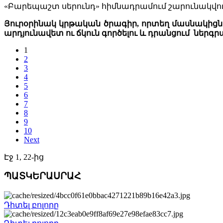
«Բարեպաշտ սերունդ» հիմնադրամում շարունակվու
Յուրօրինակ կրթական ծրագիր, որտեղ մասնակիցն
արդյունավետ ու ճկուն գործելու և դրանցում ներգ
1
2
3
4
5
6
7
8
9
10
Next
Էջ 1, 22-ից
ՊԱՏԿԵՐԱՍՐԱՀ
Դիտել բոլորը