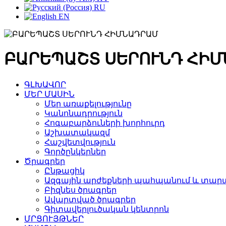
RU
EN
ԲԱՐԵՊԱՇՏ ՍԵՐՈՒՆԴ ՀԻ
ԳԼԽԱՎՈՐ
ՄԵՐ ՄԱՍԻՆ
Մեր առաքելությունը
Կանոնադրություն
Հոգաբարձուների խորհուրդ
Աշխատակազմ
Հաշվետվություն
Գործընկերներ
Ծրագրեր
Ընթացիկ
Ազգային արժեքների պահպանում և տարա
Բիզնես ծրագրեր
Ավարտված ծրագրեր
Գիտավերլուծական կենտրոն
ՄՐՑՈՒՅԹՆԵՐ