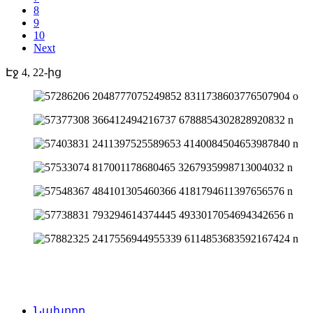
8
9
10
Next
Էջ 4, 22-ից
Նախորդ