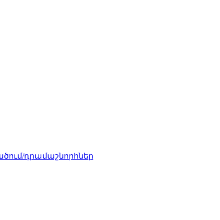
ծում/դրամաշնորհներ