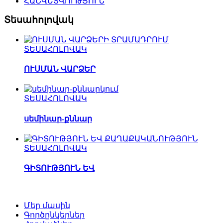
ՀԱՇՎԵՏՎՈՒԹՅՈՒՆ
Տեսահոլովակ
ՏԵՍԱՀՈԼՈՎԱԿ
ՈՒՍՄԱՆ ՎԱՐՁԵՐ
ՏԵՍԱՀՈԼՈՎԱԿ
սեմինար-քննար
ՏԵՍԱՀՈԼՈՎԱԿ
ԳԻՏՈՒԹՅՈՒՆ ԵՎ
Մեր մասին
Գործընկերներ