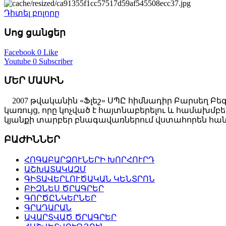
Դիտել բոլորը
Սոց ցանցեր
Facebook
0 Like
Youtube
0 Subscriber
ՄԵՐ ՄԱՍԻՆ
2007 թվականին «Ֆլեշ» ՍՊԸ հիմնադիր Բարսեղ Բե
կառույց, որը կոչված է հայտնաբերելու և համախ
կյանքի տարբեր բնագավառներում վստահորեն հանդ
ԲԱԺԻՆՆԵՐ
ՀՈԳԱԲԱՐՁՈՒՆԵՐԻ ԽՈՐՀՈՒՐԴ
ԱՇԽԱՏԱԿԱԶՄ
ԳԻՏԱՎԵՐԼՈՒԾԱԿԱՆ ԿԵՆՏՐՈՆ
ԲԻԶՆԵՍ ԾՐԱԳՐԵՐ
ԳՈՐԾԸՆԿԵՐՆԵՐ
ԳՐԱԴԱՐԱՆ
ԱՎԱՐՏՎԱԾ ԾՐԱԳՐԵՐ