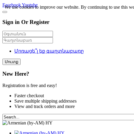
Facebook
Youtube
We use cookies to improve our website. By continuing to use this we
Sign in Or Register
Մոռացե՞լ եք գաղտնաբառը
Մուտք
New Here?
Registration is free and easy!
Faster checkout
Save multiple shipping addresses
View and track orders and more
HY
HY