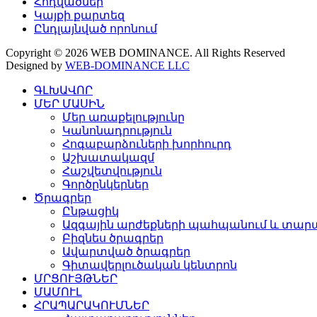
Հոդվածներ
Կայքի քարտեզ
Ընդլայնված որոնում
Copyright © 2026 WEB DOMINANCE. All Rights Reserved
Designed by
WEB-DOMINANCE LLC
ԳԼԽԱՎՈՐ
ՄԵՐ ՄԱՍԻՆ
Մեր առաքելությունը
Կանոնադրություն
Հոգաբարձուների խորհուրդ
Աշխատակազմ
Հաշվետվություն
Գործընկերներ
Ծրագրեր
Ընթացիկ
Ազգային արժեքների պահպանում և տարա
Բիզնես ծրագրեր
Ավարտված ծրագրեր
Գիտավերլուծական կենտրոն
ՄՐՑՈՒՅԹՆԵՐ
ՄԱՄՈՒԼ
ՀՐԱՊԱՐԱԿՈՒՄՆԵՐ