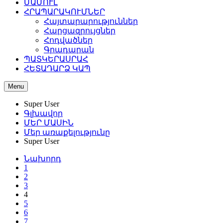
ՄԱՄՈՒԼ
ՀՐԱՊԱՐԱԿՈՒՄՆԵՐ
Հայտարարություններ
Հարցազրույցներ
Հոդվածներ
Գրադարան
ՊԱՏԿԵՐԱՍՐԱՀ
ՀԵՏԱԴԱՐՁ ԿԱՊ
Menu
Super User
Գլխավոր
ՄԵՐ ՄԱՍԻՆ
Մեր առաքելությունը
Super User
Նախորդ
1
2
3
4
5
6
7