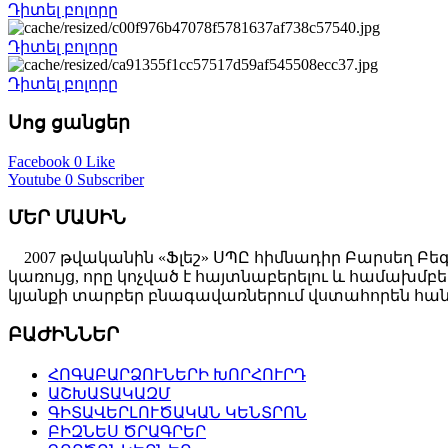
Դիտել բոլորը
Դիտել բոլորը
Դիտել բոլորը
Սոց ցանցեր
Facebook
0 Like
Youtube
0 Subscriber
ՄԵՐ ՄԱՍԻՆ
2007 թվականին «Ֆլեշ» ՍՊԸ հիմնադիր Բարսեղ Բե
կառույց, որը կոչված է հայտնաբերելու և համախ
կյանքի տարբեր բնագավառներում վստահորեն հանդ
ԲԱԺԻՆՆԵՐ
ՀՈԳԱԲԱՐՁՈՒՆԵՐԻ ԽՈՐՀՈՒՐԴ
ԱՇԽԱՏԱԿԱԶՄ
ԳԻՏԱՎԵՐԼՈՒԾԱԿԱՆ ԿԵՆՏՐՈՆ
ԲԻԶՆԵՍ ԾՐԱԳՐԵՐ