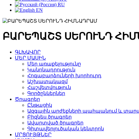
RU
EN
ԲԱՐԵՊԱՇՏ ՍԵՐՈՒՆԴ ՀԻ
ԳԼԽԱՎՈՐ
ՄԵՐ ՄԱՍԻՆ
Մեր առաքելությունը
Կանոնադրություն
Հոգաբարձուների խորհուրդ
Աշխատակազմ
Հաշվետվություն
Գործընկերներ
Ծրագրեր
Ընթացիկ
Ազգային արժեքների պահպանում և տարա
Բիզնես ծրագրեր
Ավարտված ծրագրեր
Գիտավերլուծական կենտրոն
ՄՐՑՈՒՅԹՆԵՐ