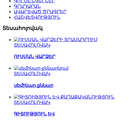
ԳՈՐԾԸՆԿԵՐՆԵՐ
ԳՐԱԴԱՐԱՆ
ԱՎԱՐՏՎԱԾ ԾՐԱԳՐԵՐ
ՀԱՇՎԵՏՎՈՒԹՅՈՒՆ
Տեսահոլովակ
ՏԵՍԱՀՈԼՈՎԱԿ
ՈՒՍՄԱՆ ՎԱՐՁԵՐ
ՏԵՍԱՀՈԼՈՎԱԿ
սեմինար-քննար
ՏԵՍԱՀՈԼՈՎԱԿ
ԳԻՏՈՒԹՅՈՒՆ ԵՎ