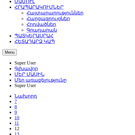
ՄԱՄՈՒԼ
ՀՐԱՊԱՐԱԿՈՒՄՆԵՐ
Հայտարարություններ
Հարցազրույցներ
Հոդվածներ
Գրադարան
ՊԱՏԿԵՐԱՍՐԱՀ
ՀԵՏԱԴԱՐՁ ԿԱՊ
Menu
Super User
Գլխավոր
ՄԵՐ ՄԱՍԻՆ
Մեր առաքելությունը
Super User
Նախորդ
7
8
9
10
11
12
13