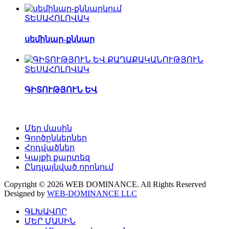
ՏԵՍԱՀՈԼՈՎԱԿ
սեմինար-քննար
ՏԵՍԱՀՈԼՈՎԱԿ
ԳԻՏՈՒԹՅՈՒՆ ԵՎ
Մեր մասին
Գործընկերներ
Հոդվածներ
Կայքի քարտեզ
Ընդլայնված որոնում
Copyright © 2026 WEB DOMINANCE. All Rights Reserved
Designed by
WEB-DOMINANCE LLC
ԳԼԽԱՎՈՐ
ՄԵՐ ՄԱՍԻՆ