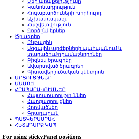
Մեր առաքելությունը
Կանոնադրություն
Հոգաբարձուների խորհուրդ
Աշխատակազմ
Հաշվետվություն
Գործընկերներ
Ծրագրեր
Ընթացիկ
Ազգային արժեքների պահպանում և
տարածում/դրամաշնորհներ
Բիզնես ծրագրեր
Ավարտված ծրագրեր
Գիտավերլուծական կենտրոն
ՄՐՑՈՒՅԹՆԵՐ
ՄԱՄՈՒԼ
ՀՐԱՊԱՐԱԿՈՒՄՆԵՐ
Հայտարարություններ
Հարցազրույցներ
Հոդվածներ
Գրադարան
ՊԱՏԿԵՐԱՍՐԱՀ
ՀԵՏԱԴԱՐՁ ԿԱՊ
For using stickyPanel positions