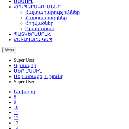
ՄԱՄՈՒԼ
ՀՐԱՊԱՐԱԿՈՒՄՆԵՐ
Հայտարարություններ
Հարցազրույցներ
Հոդվածներ
Գրադարան
ՊԱՏԿԵՐԱՍՐԱՀ
ՀԵՏԱԴԱՐՁ ԿԱՊ
Menu
Super User
Գլխավոր
ՄԵՐ ՄԱՍԻՆ
Մեր առաքելությունը
Super User
Նախորդ
8
9
10
11
12
13
14