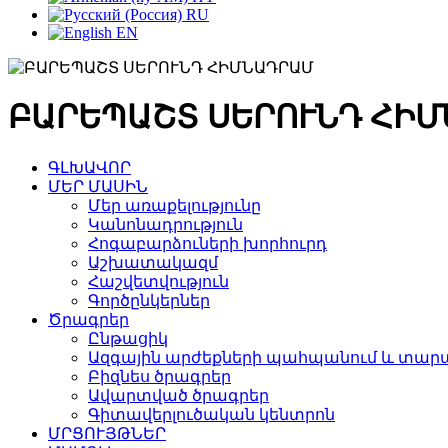
RU
EN
ԲԱՐԵՊԱՇՏ ՍԵՐՈՒՆԴ ՀԻ
ԳԼԽԱՎՈՐ
ՄԵՐ ՄԱՍԻՆ
Մեր առաքելությունը
Կանոնադրություն
Հոգաբարձուների խորհուրդ
Աշխատակազմ
Հաշվետվություն
Գործընկերներ
Ծրագրեր
Ընթացիկ
Ազգային արժեքների պահպանում և տարա
Բիզնես ծրագրեր
Ավարտված ծրագրեր
Գիտավերլուծական կենտրոն
ՄՐՑՈՒՅԹՆԵՐ