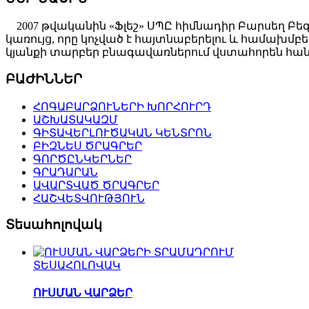
2007 թվականին «Ֆլեշ» ՍՊԸ հիմնադիր Բարսեղ Բե
կառույց, որը կոչված է հայտնաբերելու և համախ
կյանքի տարբեր բնագավառներում վստահորեն հանդ
ԲԱԺԻՆՆԵՐ
ՀՈԳԱԲԱՐՁՈՒՆԵՐԻ ԽՈՐՀՈՒՐԴ
ԱՇԽԱՏԱԿԱԶՄ
ԳԻՏԱՎԵՐԼՈՒԾԱԿԱՆ ԿԵՆՏՐՈՆ
ԲԻԶՆԵՍ ԾՐԱԳՐԵՐ
ԳՈՐԾԸՆԿԵՐՆԵՐ
ԳՐԱԴԱՐԱՆ
ԱՎԱՐՏՎԱԾ ԾՐԱԳՐԵՐ
ՀԱՇՎԵՏՎՈՒԹՅՈՒՆ
Տեսահոլովակ
ՏԵՍԱՀՈԼՈՎԱԿ
ՈՒՍՄԱՆ ՎԱՐՁԵՐ