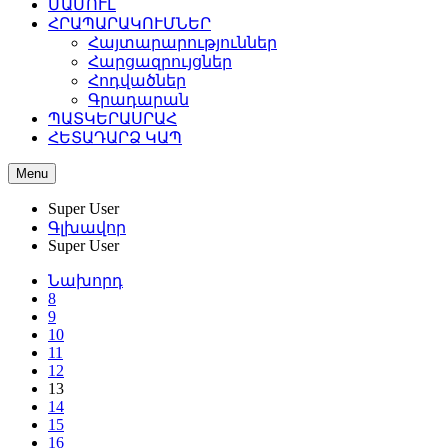
ՄԱՄՈՒԼ
ՀՐԱՊԱՐԱԿՈՒՄՆԵՐ
Հայտարարություններ
Հարցազրույցներ
Հոդվածներ
Գրադարան
ՊԱՏԿԵՐԱՍՐԱՀ
ՀԵՏԱԴԱՐՁ ԿԱՊ
Menu
Super User
Գլխավոր
Super User
Նախորդ
8
9
10
11
12
13
14
15
16