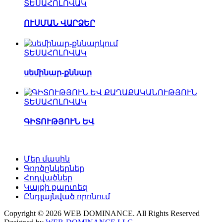
ՏԵՍԱՀՈԼՈՎԱԿ
ՈՒՍՄԱՆ ՎԱՐՁԵՐ
ՏԵՍԱՀՈԼՈՎԱԿ
սեմինար-քննար
ՏԵՍԱՀՈԼՈՎԱԿ
ԳԻՏՈՒԹՅՈՒՆ ԵՎ
Մեր մասին
Գործընկերներ
Հոդվածներ
Կայքի քարտեզ
Ընդլայնված որոնում
Copyright © 2026 WEB DOMINANCE. All Rights Reserved