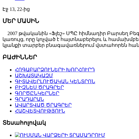
Էջ 13, 22-ից
ՄԵՐ ՄԱՍԻՆ
2007 թվականին «Ֆլեշ» ՍՊԸ հիմնադիր Բարսեղ Բե
կառույց, որը կոչված է հայտնաբերելու և համախ
կյանքի տարբեր բնագավառներում վստահորեն հանդ
ԲԱԺԻՆՆԵՐ
ՀՈԳԱԲԱՐՁՈՒՆԵՐԻ ԽՈՐՀՈՒՐԴ
ԱՇԽԱՏԱԿԱԶՄ
ԳԻՏԱՎԵՐԼՈՒԾԱԿԱՆ ԿԵՆՏՐՈՆ
ԲԻԶՆԵՍ ԾՐԱԳՐԵՐ
ԳՈՐԾԸՆԿԵՐՆԵՐ
ԳՐԱԴԱՐԱՆ
ԱՎԱՐՏՎԱԾ ԾՐԱԳՐԵՐ
ՀԱՇՎԵՏՎՈՒԹՅՈՒՆ
Տեսահոլովակ