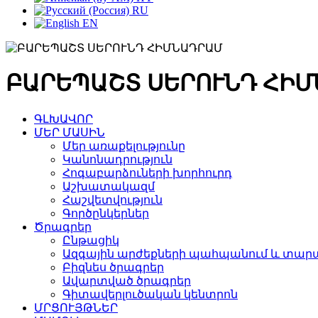
RU
EN
ԲԱՐԵՊԱՇՏ ՍԵՐՈՒՆԴ ՀԻ
ԳԼԽԱՎՈՐ
ՄԵՐ ՄԱՍԻՆ
Մեր առաքելությունը
Կանոնադրություն
Հոգաբարձուների խորհուրդ
Աշխատակազմ
Հաշվետվություն
Գործընկերներ
Ծրագրեր
Ընթացիկ
Ազգային արժեքների պահպանում և տարա
Բիզնես ծրագրեր
Ավարտված ծրագրեր
Գիտավերլուծական կենտրոն
ՄՐՑՈՒՅԹՆԵՐ