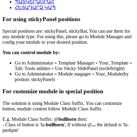
ՊԱՏԿԵՐԱՍՐԱՀ
ՀԵՏԱԴԱՐՁ ԿԱՊ
For using stickyPanel positions
Special positions are: stickyPanel, stickyBar, You can use them for
any module type. For using this, please go to Module Manager and
config your module to your desired position.
You can control module by:
Go to Administrator » Template Manager » Your_Template »
Tab: Tools utilities » Use Sticky SlidePanel (no/left/right)
Go to Administrator » Module magager » Your_Module(by
postion: stickyPanel)
For customize module in special position
The solution is using Module Class Suffix. You can customize
button, module content follow Module Class Suffix
E.g. Module Class Suffix: @
bullhorn
then:
- Class of button is 'fa-
bullhorn
'
.
If without @
...
the default is 'fa-
pushpin'