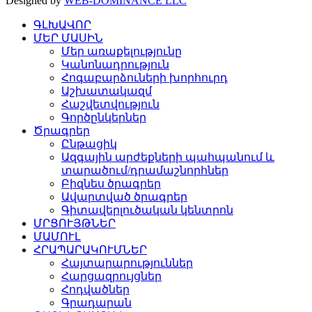
Designed by
WEB-DOMINANCE LLC
ԳԼԽԱՎՈՐ
ՄԵՐ ՄԱՍԻՆ
Մեր առաքելությունը
Կանոնադրություն
Հոգաբարձուների խորհուրդ
Աշխատակազմ
Հաշվետվություն
Գործընկերներ
Ծրագրեր
Ընթացիկ
Ազգային արժեքների պահպանում և
տարածում/դրամաշնորհներ
Բիզնես ծրագրեր
Ավարտված ծրագրեր
Գիտավերլուծական կենտրոն
ՄՐՑՈՒՅԹՆԵՐ
ՄԱՄՈՒԼ
ՀՐԱՊԱՐԱԿՈՒՄՆԵՐ
Հայտարարություններ
Հարցազրույցներ
Հոդվածներ
Գրադարան