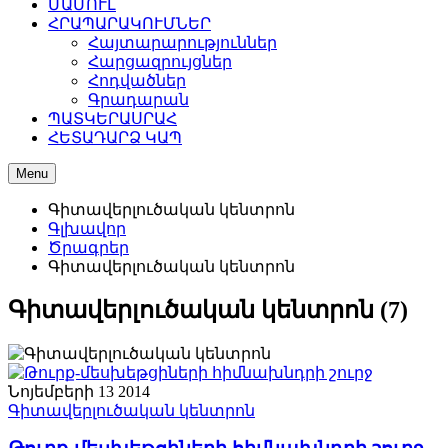
ՄԱՄՈՒԼ
ՀՐԱՊԱՐԱԿՈՒՄՆԵՐ
Հայտարարություններ
Հարցազրույցներ
Հոդվածներ
Գրադարան
ՊԱՏԿԵՐԱՍՐԱՀ
ՀԵՏԱԴԱՐՁ ԿԱՊ
Menu
Գիտավերլուծական կենտրոն
Գլխավոր
Ծրագրեր
Գիտավերլուծական կենտրոն
Գիտավերլուծական կենտրոն (7)
Նոյեմբերի 13 2014
Գիտավերլուծական կենտրոն