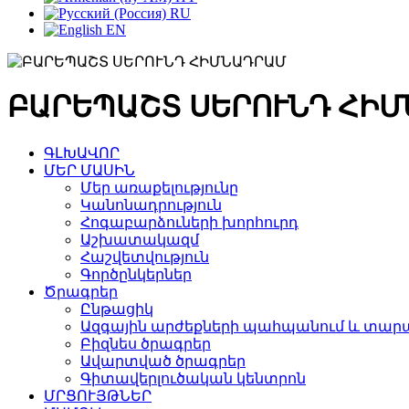
RU
EN
ԲԱՐԵՊԱՇՏ ՍԵՐՈՒՆԴ ՀԻ
ԳԼԽԱՎՈՐ
ՄԵՐ ՄԱՍԻՆ
Մեր առաքելությունը
Կանոնադրություն
Հոգաբարձուների խորհուրդ
Աշխատակազմ
Հաշվետվություն
Գործընկերներ
Ծրագրեր
Ընթացիկ
Ազգային արժեքների պահպանում և տարա
Բիզնես ծրագրեր
Ավարտված ծրագրեր
Գիտավերլուծական կենտրոն
ՄՐՑՈՒՅԹՆԵՐ