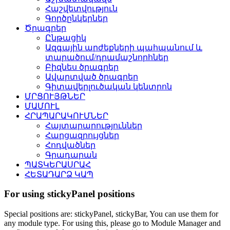
Հաշվետվություն
Գործընկերներ
Ծրագրեր
Ընթացիկ
Ազգային արժեքների պահպանում և
տարածում/դրամաշնորհներ
Բիզնես ծրագրեր
Ավարտված ծրագրեր
Գիտավերլուծական կենտրոն
ՄՐՑՈՒՅԹՆԵՐ
ՄԱՄՈՒԼ
ՀՐԱՊԱՐԱԿՈՒՄՆԵՐ
Հայտարարություններ
Հարցազրույցներ
Հոդվածներ
Գրադարան
ՊԱՏԿԵՐԱՍՐԱՀ
ՀԵՏԱԴԱՐՁ ԿԱՊ
For using stickyPanel positions
Special positions are: stickyPanel, stickyBar, You can use them for
any module type. For using this, please go to Module Manager and