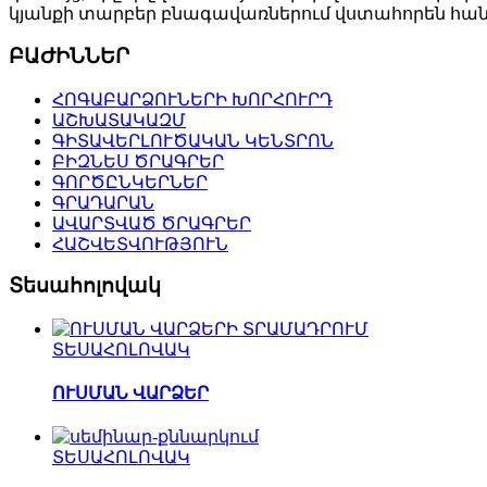
կյանքի տարբեր բնագավառներում վստահորեն հանդ
ԲԱԺԻՆՆԵՐ
ՀՈԳԱԲԱՐՁՈՒՆԵՐԻ ԽՈՐՀՈՒՐԴ
ԱՇԽԱՏԱԿԱԶՄ
ԳԻՏԱՎԵՐԼՈՒԾԱԿԱՆ ԿԵՆՏՐՈՆ
ԲԻԶՆԵՍ ԾՐԱԳՐԵՐ
ԳՈՐԾԸՆԿԵՐՆԵՐ
ԳՐԱԴԱՐԱՆ
ԱՎԱՐՏՎԱԾ ԾՐԱԳՐԵՐ
ՀԱՇՎԵՏՎՈՒԹՅՈՒՆ
Տեսահոլովակ
ՏԵՍԱՀՈԼՈՎԱԿ
ՈՒՍՄԱՆ ՎԱՐՁԵՐ
ՏԵՍԱՀՈԼՈՎԱԿ