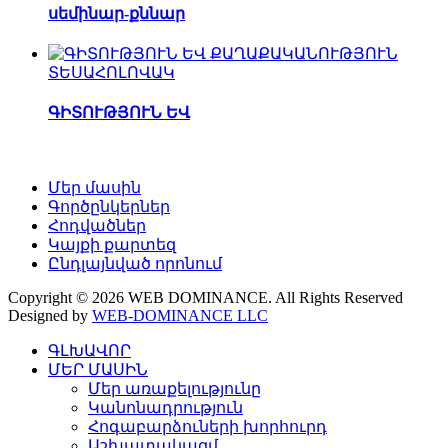
սեմինար-քննար
ՏԵՍԱՀՈԼՈՎԱԿ
ԳԻՏՈՒԹՅՈՒՆ ԵՎ
Մեր մասին
Գործընկերներ
Հոդվածներ
Կայքի քարտեզ
Ընդլայնված որոնում
Copyright © 2026 WEB DOMINANCE. All Rights Reserved
Designed by
WEB-DOMINANCE LLC
ԳԼԽԱՎՈՐ
ՄԵՐ ՄԱՍԻՆ
Մեր առաքելությունը
Կանոնադրություն
Հոգաբարձուների խորհուրդ
Աշխատակազմ